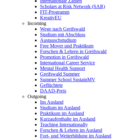
Internationale Zahlen
Scholars at Risk Network (SAR)
FIT-Programm
KreativEU
Incoming
Wege nach Greifswald
Studium mit Abschluss
Austauschstudium
Free Mover und Praktikum
Forschen & Lehren in Greifswald
Promotion in Greifswald
International Career Service
Mental Health Support
Greifswald Summer
Summer School SustainMV
Geflüchtete
DAAD-Preis
Outgoing
Ins Ausland
Studium im Ausland
Praktikum im Ausland
Kurzaufenthalte im Ausland
Teaching Internationally
Forschen & Lehren im Ausland
Fort- und Weiterbildung im Ausland