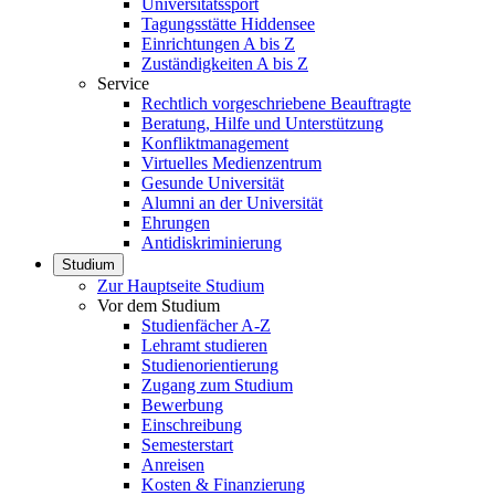
Universitätssport
Tagungsstätte Hiddensee
Einrichtungen A bis Z
Zuständigkeiten A bis Z
Service
Rechtlich vorgeschriebene Beauftragte
Beratung, Hilfe und Unterstützung
Konfliktmanagement
Virtuelles Medienzentrum
Gesunde Universität
Alumni an der Universität
Ehrungen
Antidiskriminierung
Studium
Zur Hauptseite Studium
Vor dem Studium
Studienfächer A-Z
Lehramt studieren
Studienorientierung
Zugang zum Studium
Bewerbung
Einschreibung
Semesterstart
Anreisen
Kosten & Finanzierung