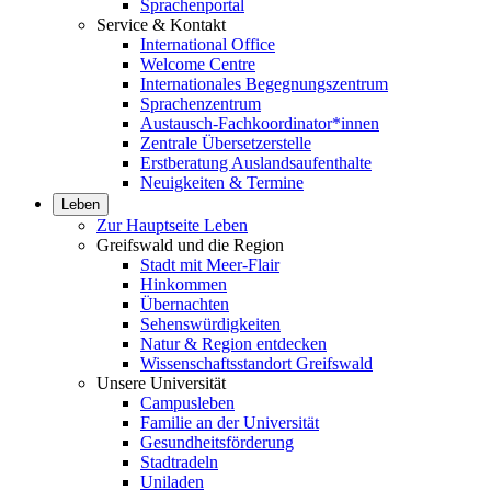
Sprachenportal
Service & Kontakt
International Office
Welcome Centre
Internationales Begegnungszentrum
Sprachenzentrum
Austausch-Fachkoordinator*innen
Zentrale Übersetzerstelle
Erstberatung Auslandsaufenthalte
Neuigkeiten & Termine
Leben
Zur Hauptseite Leben
Greifswald und die Region
Stadt mit Meer-Flair
Hinkommen
Übernachten
Sehenswürdigkeiten
Natur & Region entdecken
Wissenschaftsstandort Greifswald
Unsere Universität
Campusleben
Familie an der Universität
Gesundheitsförderung
Stadtradeln
Uniladen