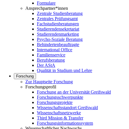
Formulare
Ansprechpartner*innen
Zentrale Studienberatung
Zentrales Prüfungsamt
Fachstudienberatungen
Studierendensekretariat
Studierendenmarketing
Psycho-Soziale Beratung
Behindertenbeauftragte
International Office
Familienservice
Berufsberatung
Der AStA
Qualität in Studium und Lehre
Forschung
Zur Hauptseite Forschung
Forschungsprofil
Forschung an der Universität Greifswald
Forschungsschwerpunkte
Forschungsprojekte
Wissenschaftsstandort Greifswald
Wissenschaftsnetzwerke
Third Mission & Transfer
Forschungsinformationssystem
Wissenschaftlicher Nachwuchs