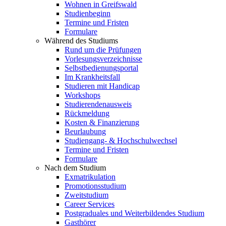
Wohnen in Greifswald
Studienbeginn
Termine und Fristen
Formulare
Während des Studiums
Rund um die Prüfungen
Vorlesungsverzeichnisse
Selbstbedienungsportal
Im Krankheitsfall
Studieren mit Handicap
Workshops
Studierendenausweis
Rückmeldung
Kosten & Finanzierung
Beurlaubung
Studiengang- & Hochschulwechsel
Termine und Fristen
Formulare
Nach dem Studium
Exmatrikulation
Promotionsstudium
Zweitstudium
Career Services
Postgraduales und Weiterbildendes Studium
Gasthörer