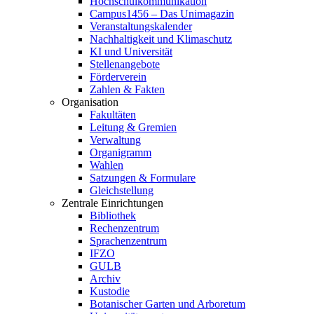
Hochschulkommunikation
Campus1456 – Das Unimagazin
Veranstaltungskalender
Nachhaltigkeit und Klimaschutz
KI und Universität
Stellenangebote
Förderverein
Zahlen & Fakten
Organisation
Fakultäten
Leitung & Gremien
Verwaltung
Organigramm
Wahlen
Satzungen & Formulare
Gleichstellung
Zentrale Einrichtungen
Bibliothek
Rechenzentrum
Sprachenzentrum
IFZO
GULB
Archiv
Kustodie
Botanischer Garten und Arboretum