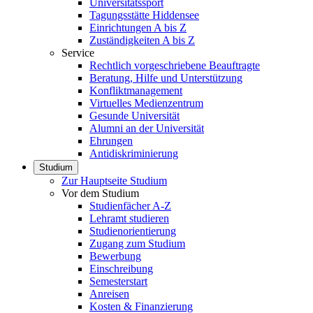
Universitätssport
Tagungsstätte Hiddensee
Einrichtungen A bis Z
Zuständigkeiten A bis Z
Service
Rechtlich vorgeschriebene Beauftragte
Beratung, Hilfe und Unterstützung
Konfliktmanagement
Virtuelles Medienzentrum
Gesunde Universität
Alumni an der Universität
Ehrungen
Antidiskriminierung
Studium
Zur Hauptseite Studium
Vor dem Studium
Studienfächer A-Z
Lehramt studieren
Studienorientierung
Zugang zum Studium
Bewerbung
Einschreibung
Semesterstart
Anreisen
Kosten & Finanzierung