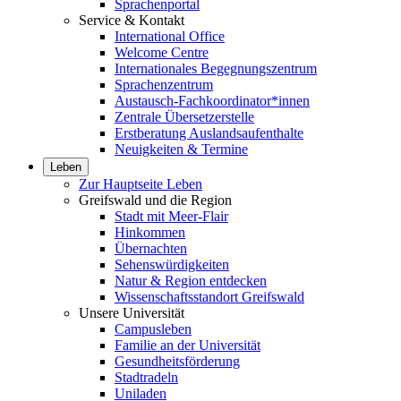
Sprachenportal
Service & Kontakt
International Office
Welcome Centre
Internationales Begegnungszentrum
Sprachenzentrum
Austausch-Fachkoordinator*innen
Zentrale Übersetzerstelle
Erstberatung Auslandsaufenthalte
Neuigkeiten & Termine
Leben
Zur Hauptseite Leben
Greifswald und die Region
Stadt mit Meer-Flair
Hinkommen
Übernachten
Sehenswürdigkeiten
Natur & Region entdecken
Wissenschaftsstandort Greifswald
Unsere Universität
Campusleben
Familie an der Universität
Gesundheitsförderung
Stadtradeln
Uniladen