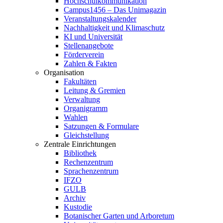
Hochschulkommunikation
Campus1456 – Das Unimagazin
Veranstaltungskalender
Nachhaltigkeit und Klimaschutz
KI und Universität
Stellenangebote
Förderverein
Zahlen & Fakten
Organisation
Fakultäten
Leitung & Gremien
Verwaltung
Organigramm
Wahlen
Satzungen & Formulare
Gleichstellung
Zentrale Einrichtungen
Bibliothek
Rechenzentrum
Sprachenzentrum
IFZO
GULB
Archiv
Kustodie
Botanischer Garten und Arboretum