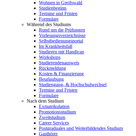
Wohnen in Greifswald
Studienbeginn
Termine und Fristen
Formulare
Während des Studiums
Rund um die Prüfungen
Vorlesungsverzeichnisse
Selbstbedienungsportal
Im Krankheitsfall
Studieren mit Handicap
Workshops
Studierendenausweis
Rückmeldung
Kosten & Finanzierung
Beurlaubung
Studiengang- & Hochschulwechsel
Termine und Fristen
Formulare
Nach dem Studium
Exmatrikulation
Promotionsstudium
Zweitstudium
Career Services
Postgraduales und Weiterbildendes Studium
Gasthörer