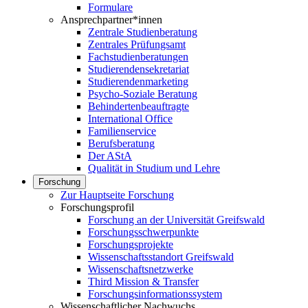
Formulare
Ansprechpartner*innen
Zentrale Studienberatung
Zentrales Prüfungsamt
Fachstudienberatungen
Studierendensekretariat
Studierendenmarketing
Psycho-Soziale Beratung
Behindertenbeauftragte
International Office
Familienservice
Berufsberatung
Der AStA
Qualität in Studium und Lehre
Forschung
Zur Hauptseite Forschung
Forschungsprofil
Forschung an der Universität Greifswald
Forschungsschwerpunkte
Forschungsprojekte
Wissenschaftsstandort Greifswald
Wissenschaftsnetzwerke
Third Mission & Transfer
Forschungsinformationssystem
Wissenschaftlicher Nachwuchs