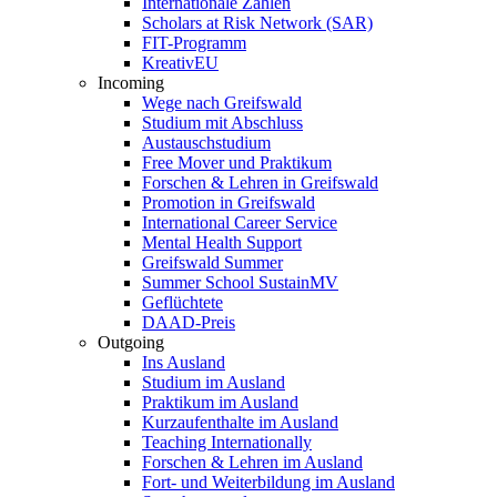
Internationale Zahlen
Scholars at Risk Network (SAR)
FIT-Programm
KreativEU
Incoming
Wege nach Greifswald
Studium mit Abschluss
Austauschstudium
Free Mover und Praktikum
Forschen & Lehren in Greifswald
Promotion in Greifswald
International Career Service
Mental Health Support
Greifswald Summer
Summer School SustainMV
Geflüchtete
DAAD-Preis
Outgoing
Ins Ausland
Studium im Ausland
Praktikum im Ausland
Kurzaufenthalte im Ausland
Teaching Internationally
Forschen & Lehren im Ausland
Fort- und Weiterbildung im Ausland