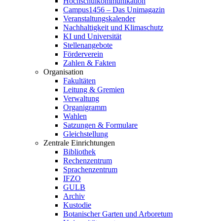
Hochschulkommunikation
Campus1456 – Das Unimagazin
Veranstaltungskalender
Nachhaltigkeit und Klimaschutz
KI und Universität
Stellenangebote
Förderverein
Zahlen & Fakten
Organisation
Fakultäten
Leitung & Gremien
Verwaltung
Organigramm
Wahlen
Satzungen & Formulare
Gleichstellung
Zentrale Einrichtungen
Bibliothek
Rechenzentrum
Sprachenzentrum
IFZO
GULB
Archiv
Kustodie
Botanischer Garten und Arboretum