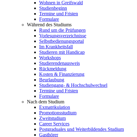
Wohnen in Greifswald
Studienbeginn
Termine und Fristen
Formulare
Während des Studiums
Rund um die Prüfungen
Vorlesungsverzeichnisse
Selbstbedienungsportal
Im Krankheitsfall
Studieren mit Handicap
Workshops
Studierendenausweis
Rückmeldung
Kosten & Finanzierung
Beurlaubung
Studiengang- & Hochschulwechsel
Termine und Fristen
Formulare
Nach dem Studium
Exmatrikulation
Promotionsstudium
Zweitstudium
Career Services
Postgraduales und Weiterbildendes Studium
Gasthörer