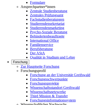
Formulare
Ansprechpartner*innen
Zentrale Studienberatung
Zentrales Prüfungsamt
Fachstudienberatungen
Studierendensekretariat
Studierendenmarketing
Psycho-Soziale Beratung
Behindertenbeauftragte
International Office
Familienservice
Berufsberatung
Der AStA
Qualität in Studium und Lehre
Forschung
Zur Hauptseite Forschung
Forschungsprofil
Forschung an der Universität Greifswald
Forschungsschwerpunkte
Forschungsprojekte
Wissenschaftsstandort Greifswald
Wissenschaftsnetzwerke
Third Mission & Transfer
Forschungsinformationssystem
Wissenschaftlicher Nachwuchs