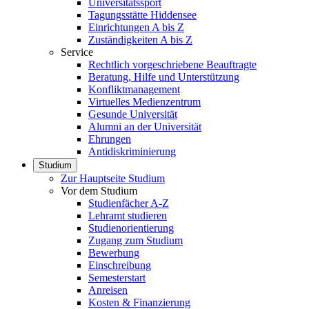
Universitätssport
Tagungsstätte Hiddensee
Einrichtungen A bis Z
Zuständigkeiten A bis Z
Service
Rechtlich vorgeschriebene Beauftragte
Beratung, Hilfe und Unterstützung
Konfliktmanagement
Virtuelles Medienzentrum
Gesunde Universität
Alumni an der Universität
Ehrungen
Antidiskriminierung
Studium
Zur Hauptseite Studium
Vor dem Studium
Studienfächer A-Z
Lehramt studieren
Studienorientierung
Zugang zum Studium
Bewerbung
Einschreibung
Semesterstart
Anreisen
Kosten & Finanzierung