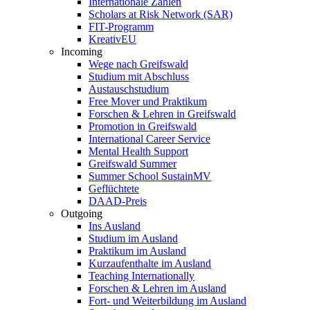
Internationale Zahlen
Scholars at Risk Network (SAR)
FIT-Programm
KreativEU
Incoming
Wege nach Greifswald
Studium mit Abschluss
Austauschstudium
Free Mover und Praktikum
Forschen & Lehren in Greifswald
Promotion in Greifswald
International Career Service
Mental Health Support
Greifswald Summer
Summer School SustainMV
Geflüchtete
DAAD-Preis
Outgoing
Ins Ausland
Studium im Ausland
Praktikum im Ausland
Kurzaufenthalte im Ausland
Teaching Internationally
Forschen & Lehren im Ausland
Fort- und Weiterbildung im Ausland