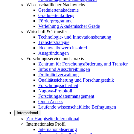
Wissenschaftlicher Nachwuchs
Graduiertenakademie
Graduiertenkollegs
Förderprogramme
Verleihung Akademischer Grade
Wirtschaft & Transfer
Technologie- und Innovationsberatung
Transferstrategie
Ideenwettbewerb inspired
Ausgründungen
Forschungsservice und -praxis
Zentrum für Forschungsförderung und Transfer
Infos und Ausschreibungen
Drittmittelverwaltung
Qualitätssicherung und Forschungsethik
Forschungssicherheit
Nagoya-Protokoll
Forschungsdatenmanagement
Open Access
Laufende wissenschaftliche Befragungen
International
Zur Hauptseite International
Internationales Profil
Internationalisierung