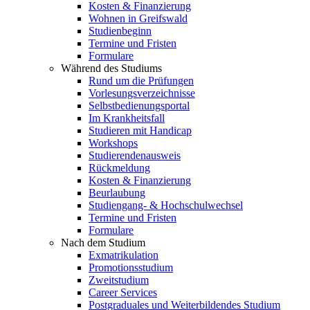
Kosten & Finanzierung
Wohnen in Greifswald
Studienbeginn
Termine und Fristen
Formulare
Während des Studiums
Rund um die Prüfungen
Vorlesungsverzeichnisse
Selbstbedienungsportal
Im Krankheitsfall
Studieren mit Handicap
Workshops
Studierendenausweis
Rückmeldung
Kosten & Finanzierung
Beurlaubung
Studiengang- & Hochschulwechsel
Termine und Fristen
Formulare
Nach dem Studium
Exmatrikulation
Promotionsstudium
Zweitstudium
Career Services
Postgraduales und Weiterbildendes Studium