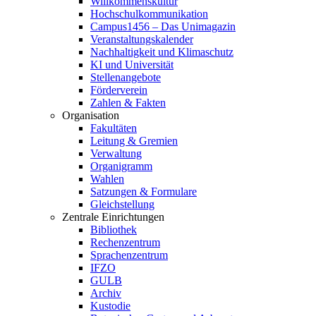
Willkommenskultur
Hochschulkommunikation
Campus1456 – Das Unimagazin
Veranstaltungskalender
Nachhaltigkeit und Klimaschutz
KI und Universität
Stellenangebote
Förderverein
Zahlen & Fakten
Organisation
Fakultäten
Leitung & Gremien
Verwaltung
Organigramm
Wahlen
Satzungen & Formulare
Gleichstellung
Zentrale Einrichtungen
Bibliothek
Rechenzentrum
Sprachenzentrum
IFZO
GULB
Archiv
Kustodie