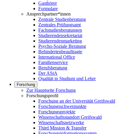
Gasthörer
Formulare
Ansprechpartner*innen
Zentrale Studienberatung
Zentrales Prüfungsamt
Fachstudienberatungen
Studierendensekretariat
Studierendenmarketing
Psycho-Soziale Beratung
Behindertenbeauftragte
International Office
Familienservice
Berufsberatung
Der AStA
Qualität in Studium und Lehre
Forschung
Zur Hauptseite Forschung
Forschungsprofil
Forschung an der Universität Greifswald
Forschungsschwerpunkte
Forschungsprojekte
Wissenschaftsstandort Greifswald
Wissenschaftsnetzwerke
Third Mission & Transfer
Forschungsinformationssystem