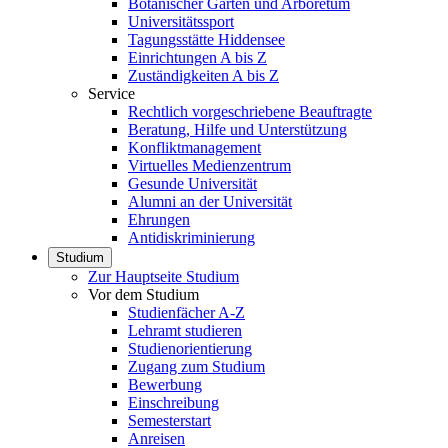
Botanischer Garten und Arboretum
Universitätssport
Tagungsstätte Hiddensee
Einrichtungen A bis Z
Zuständigkeiten A bis Z
Service
Rechtlich vorgeschriebene Beauftragte
Beratung, Hilfe und Unterstützung
Konfliktmanagement
Virtuelles Medienzentrum
Gesunde Universität
Alumni an der Universität
Ehrungen
Antidiskriminierung
Studium
Zur Hauptseite Studium
Vor dem Studium
Studienfächer A-Z
Lehramt studieren
Studienorientierung
Zugang zum Studium
Bewerbung
Einschreibung
Semesterstart
Anreisen