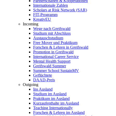
Partnerschaften & Kooperationen
Internationale Zahlen
Scholars at Risk Network (SAR)
FIT-Programm
KreativEU
Incoming
Wege nach Greifswald
Studium mit Abschluss
Austauschstudium
Free Mover und Praktikum
Forschen & Lehren in Greifswald
Promotion in Greifswald
International Career Service
Mental Health Support
Greifswald Summer
Summer School SustainMV
Geflüchtete
DAAD-Preis
Outgoing
Ins Ausland
Studium im Ausland
Praktikum im Ausland
Kurzaufenthalte im Ausland
Teaching Internationally
Forschen & Lehren im Ausland