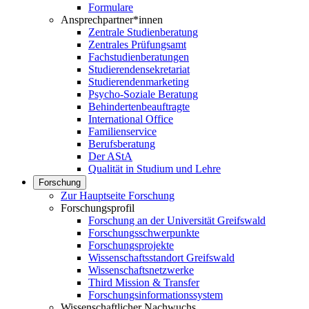
Formulare
Ansprechpartner*innen
Zentrale Studienberatung
Zentrales Prüfungsamt
Fachstudienberatungen
Studierendensekretariat
Studierendenmarketing
Psycho-Soziale Beratung
Behindertenbeauftragte
International Office
Familienservice
Berufsberatung
Der AStA
Qualität in Studium und Lehre
Forschung
Zur Hauptseite Forschung
Forschungsprofil
Forschung an der Universität Greifswald
Forschungsschwerpunkte
Forschungsprojekte
Wissenschaftsstandort Greifswald
Wissenschaftsnetzwerke
Third Mission & Transfer
Forschungsinformationssystem
Wissenschaftlicher Nachwuchs