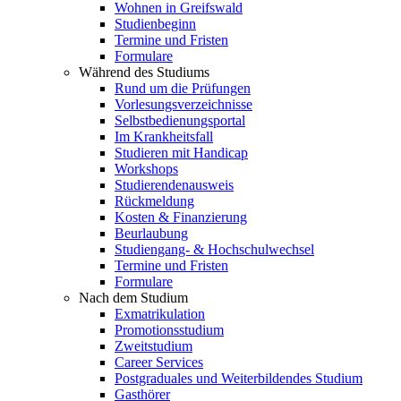
Wohnen in Greifswald
Studienbeginn
Termine und Fristen
Formulare
Während des Studiums
Rund um die Prüfungen
Vorlesungsverzeichnisse
Selbstbedienungsportal
Im Krankheitsfall
Studieren mit Handicap
Workshops
Studierendenausweis
Rückmeldung
Kosten & Finanzierung
Beurlaubung
Studiengang- & Hochschulwechsel
Termine und Fristen
Formulare
Nach dem Studium
Exmatrikulation
Promotionsstudium
Zweitstudium
Career Services
Postgraduales und Weiterbildendes Studium
Gasthörer