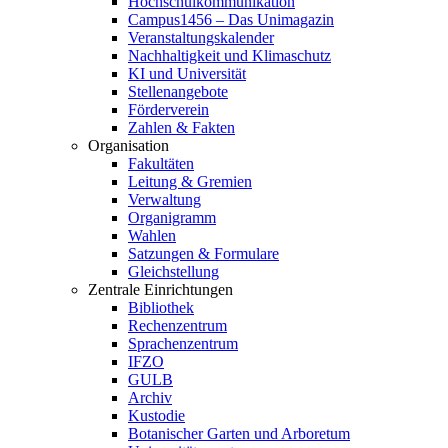
Hochschulkommunikation
Campus1456 – Das Unimagazin
Veranstaltungskalender
Nachhaltigkeit und Klimaschutz
KI und Universität
Stellenangebote
Förderverein
Zahlen & Fakten
Organisation
Fakultäten
Leitung & Gremien
Verwaltung
Organigramm
Wahlen
Satzungen & Formulare
Gleichstellung
Zentrale Einrichtungen
Bibliothek
Rechenzentrum
Sprachenzentrum
IFZO
GULB
Archiv
Kustodie
Botanischer Garten und Arboretum