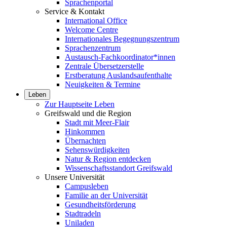
Sprachenportal
Service & Kontakt
International Office
Welcome Centre
Internationales Begegnungszentrum
Sprachenzentrum
Austausch-Fachkoordinator*innen
Zentrale Übersetzerstelle
Erstberatung Auslandsaufenthalte
Neuigkeiten & Termine
Leben
Zur Hauptseite Leben
Greifswald und die Region
Stadt mit Meer-Flair
Hinkommen
Übernachten
Sehenswürdigkeiten
Natur & Region entdecken
Wissenschaftsstandort Greifswald
Unsere Universität
Campusleben
Familie an der Universität
Gesundheitsförderung
Stadtradeln
Uniladen