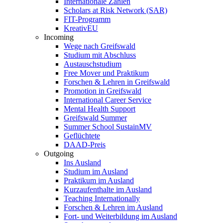
Internationale Zahlen
Scholars at Risk Network (SAR)
FIT-Programm
KreativEU
Incoming
Wege nach Greifswald
Studium mit Abschluss
Austauschstudium
Free Mover und Praktikum
Forschen & Lehren in Greifswald
Promotion in Greifswald
International Career Service
Mental Health Support
Greifswald Summer
Summer School SustainMV
Geflüchtete
DAAD-Preis
Outgoing
Ins Ausland
Studium im Ausland
Praktikum im Ausland
Kurzaufenthalte im Ausland
Teaching Internationally
Forschen & Lehren im Ausland
Fort- und Weiterbildung im Ausland