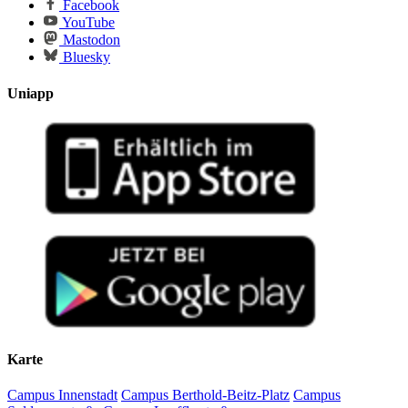
Facebook
YouTube
Mastodon
Bluesky
Uniapp
Karte
Campus Innenstadt
Campus Berthold-Beitz-Platz
Campus