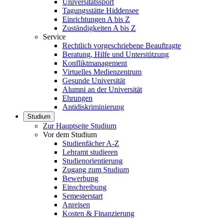
Universitätssport
Tagungsstätte Hiddensee
Einrichtungen A bis Z
Zuständigkeiten A bis Z
Service
Rechtlich vorgeschriebene Beauftragte
Beratung, Hilfe und Unterstützung
Konfliktmanagement
Virtuelles Medienzentrum
Gesunde Universität
Alumni an der Universität
Ehrungen
Antidiskriminierung
Studium
Zur Hauptseite Studium
Vor dem Studium
Studienfächer A-Z
Lehramt studieren
Studienorientierung
Zugang zum Studium
Bewerbung
Einschreibung
Semesterstart
Anreisen
Kosten & Finanzierung