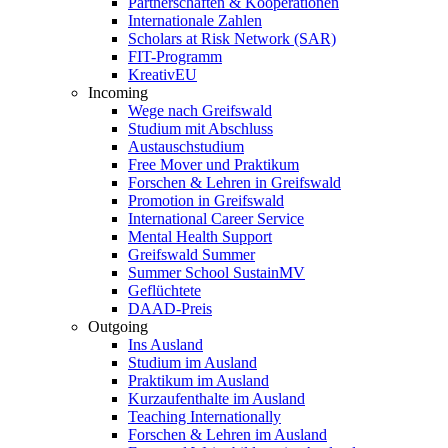
Partnerschaften & Kooperationen
Internationale Zahlen
Scholars at Risk Network (SAR)
FIT-Programm
KreativEU
Incoming
Wege nach Greifswald
Studium mit Abschluss
Austauschstudium
Free Mover und Praktikum
Forschen & Lehren in Greifswald
Promotion in Greifswald
International Career Service
Mental Health Support
Greifswald Summer
Summer School SustainMV
Geflüchtete
DAAD-Preis
Outgoing
Ins Ausland
Studium im Ausland
Praktikum im Ausland
Kurzaufenthalte im Ausland
Teaching Internationally
Forschen & Lehren im Ausland