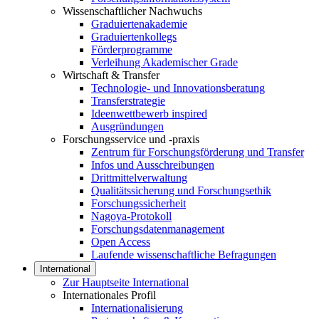
Wissenschaftlicher Nachwuchs
Graduiertenakademie
Graduiertenkollegs
Förderprogramme
Verleihung Akademischer Grade
Wirtschaft & Transfer
Technologie- und Innovationsberatung
Transferstrategie
Ideenwettbewerb inspired
Ausgründungen
Forschungsservice und -praxis
Zentrum für Forschungsförderung und Transfer
Infos und Ausschreibungen
Drittmittelverwaltung
Qualitätssicherung und Forschungsethik
Forschungssicherheit
Nagoya-Protokoll
Forschungsdatenmanagement
Open Access
Laufende wissenschaftliche Befragungen
International
Zur Hauptseite International
Internationales Profil
Internationalisierung