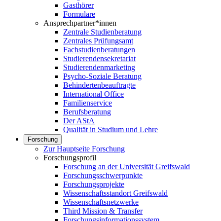
Gasthörer
Formulare
Ansprechpartner*innen
Zentrale Studienberatung
Zentrales Prüfungsamt
Fachstudienberatungen
Studierendensekretariat
Studierendenmarketing
Psycho-Soziale Beratung
Behindertenbeauftragte
International Office
Familienservice
Berufsberatung
Der AStA
Qualität in Studium und Lehre
Forschung
Zur Hauptseite Forschung
Forschungsprofil
Forschung an der Universität Greifswald
Forschungsschwerpunkte
Forschungsprojekte
Wissenschaftsstandort Greifswald
Wissenschaftsnetzwerke
Third Mission & Transfer
Forschungsinformationssystem