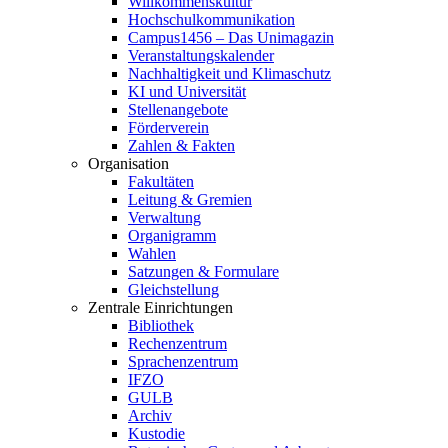
Willkommenskultur
Hochschulkommunikation
Campus1456 – Das Unimagazin
Veranstaltungskalender
Nachhaltigkeit und Klimaschutz
KI und Universität
Stellenangebote
Förderverein
Zahlen & Fakten
Organisation
Fakultäten
Leitung & Gremien
Verwaltung
Organigramm
Wahlen
Satzungen & Formulare
Gleichstellung
Zentrale Einrichtungen
Bibliothek
Rechenzentrum
Sprachenzentrum
IFZO
GULB
Archiv
Kustodie