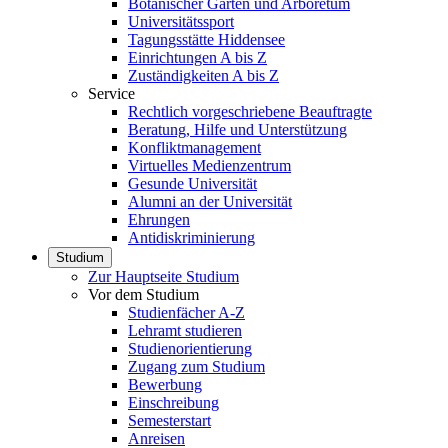
Botanischer Garten und Arboretum
Universitätssport
Tagungsstätte Hiddensee
Einrichtungen A bis Z
Zuständigkeiten A bis Z
Service
Rechtlich vorgeschriebene Beauftragte
Beratung, Hilfe und Unterstützung
Konfliktmanagement
Virtuelles Medienzentrum
Gesunde Universität
Alumni an der Universität
Ehrungen
Antidiskriminierung
Studium
Zur Hauptseite Studium
Vor dem Studium
Studienfächer A-Z
Lehramt studieren
Studienorientierung
Zugang zum Studium
Bewerbung
Einschreibung
Semesterstart
Anreisen