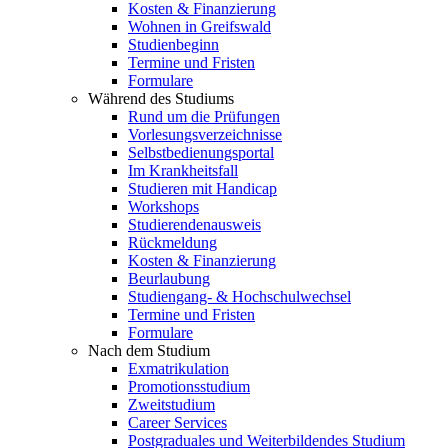
Kosten & Finanzierung
Wohnen in Greifswald
Studienbeginn
Termine und Fristen
Formulare
Während des Studiums
Rund um die Prüfungen
Vorlesungsverzeichnisse
Selbstbedienungsportal
Im Krankheitsfall
Studieren mit Handicap
Workshops
Studierendenausweis
Rückmeldung
Kosten & Finanzierung
Beurlaubung
Studiengang- & Hochschulwechsel
Termine und Fristen
Formulare
Nach dem Studium
Exmatrikulation
Promotionsstudium
Zweitstudium
Career Services
Postgraduales und Weiterbildendes Studium