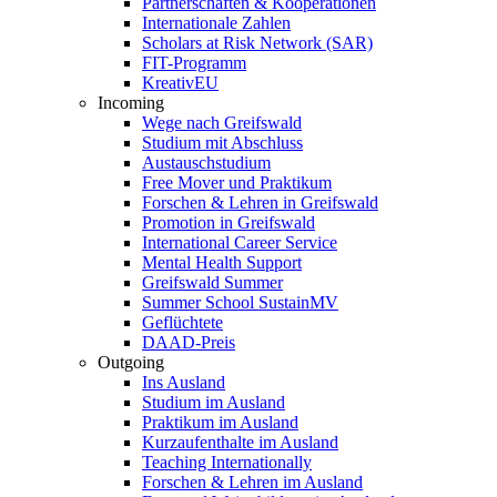
Partnerschaften & Kooperationen
Internationale Zahlen
Scholars at Risk Network (SAR)
FIT-Programm
KreativEU
Incoming
Wege nach Greifswald
Studium mit Abschluss
Austauschstudium
Free Mover und Praktikum
Forschen & Lehren in Greifswald
Promotion in Greifswald
International Career Service
Mental Health Support
Greifswald Summer
Summer School SustainMV
Geflüchtete
DAAD-Preis
Outgoing
Ins Ausland
Studium im Ausland
Praktikum im Ausland
Kurzaufenthalte im Ausland
Teaching Internationally
Forschen & Lehren im Ausland