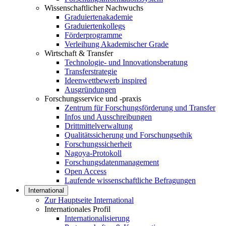
Wissenschaftlicher Nachwuchs
Graduiertenakademie
Graduiertenkollegs
Förderprogramme
Verleihung Akademischer Grade
Wirtschaft & Transfer
Technologie- und Innovationsberatung
Transferstrategie
Ideenwettbewerb inspired
Ausgründungen
Forschungsservice und -praxis
Zentrum für Forschungsförderung und Transfer
Infos und Ausschreibungen
Drittmittelverwaltung
Qualitätssicherung und Forschungsethik
Forschungssicherheit
Nagoya-Protokoll
Forschungsdatenmanagement
Open Access
Laufende wissenschaftliche Befragungen
International
Zur Hauptseite International
Internationales Profil
Internationalisierung