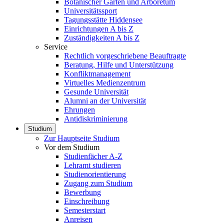
Botanischer Garten und Arboretum
Universitätssport
Tagungsstätte Hiddensee
Einrichtungen A bis Z
Zuständigkeiten A bis Z
Service
Rechtlich vorgeschriebene Beauftragte
Beratung, Hilfe und Unterstützung
Konfliktmanagement
Virtuelles Medienzentrum
Gesunde Universität
Alumni an der Universität
Ehrungen
Antidiskriminierung
Studium
Zur Hauptseite Studium
Vor dem Studium
Studienfächer A-Z
Lehramt studieren
Studienorientierung
Zugang zum Studium
Bewerbung
Einschreibung
Semesterstart
Anreisen