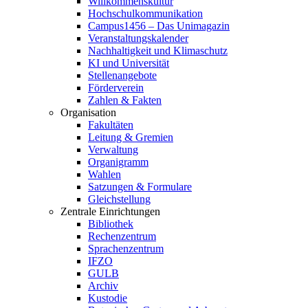
Willkommenskultur
Hochschulkommunikation
Campus1456 – Das Unimagazin
Veranstaltungskalender
Nachhaltigkeit und Klimaschutz
KI und Universität
Stellenangebote
Förderverein
Zahlen & Fakten
Organisation
Fakultäten
Leitung & Gremien
Verwaltung
Organigramm
Wahlen
Satzungen & Formulare
Gleichstellung
Zentrale Einrichtungen
Bibliothek
Rechenzentrum
Sprachenzentrum
IFZO
GULB
Archiv
Kustodie