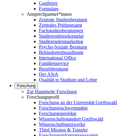
Gasthörer
Formulare
Ansprechpartner*innen
Zentrale Studienberatung
Zentrales Prüfungsamt
Fachstudienberatungen
Studierendensekretariat
Studierendenmarketing
Psycho-Soziale Beratung
Behindertenbeauftragte
International Office
Familienservice
Berufsberatung
Der AStA
Qualität in Studium und Lehre
Forschung
Zur Hauptseite Forschung
Forschungsprofil
Forschung an der Universität Greifswald
Forschungsschwerpunkte
Forschungsprojekte
Wissenschaftsstandort Greifswald
Wissenschaftsnetzwerke
Third Mission & Transfer
Forschungsinformationssystem