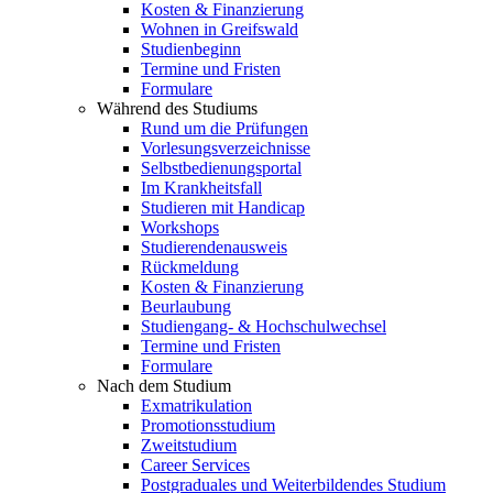
Kosten & Finanzierung
Wohnen in Greifswald
Studienbeginn
Termine und Fristen
Formulare
Während des Studiums
Rund um die Prüfungen
Vorlesungsverzeichnisse
Selbstbedienungsportal
Im Krankheitsfall
Studieren mit Handicap
Workshops
Studierendenausweis
Rückmeldung
Kosten & Finanzierung
Beurlaubung
Studiengang- & Hochschulwechsel
Termine und Fristen
Formulare
Nach dem Studium
Exmatrikulation
Promotionsstudium
Zweitstudium
Career Services
Postgraduales und Weiterbildendes Studium