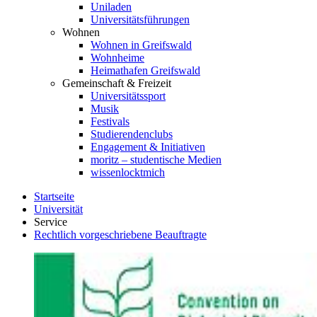
Uniladen
Universitätsführungen
Wohnen
Wohnen in Greifswald
Wohnheime
Heimathafen Greifswald
Gemeinschaft & Freizeit
Universitätssport
Musik
Festivals
Studierendenclubs
Engagement & Initiativen
moritz – studentische Medien
wissenlocktmich
Startseite
Universität
Service
Rechtlich vorgeschriebene Beauftragte