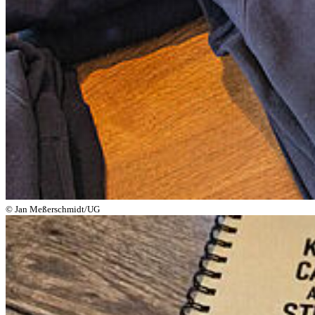
© Jan Meßerschmidt/UG
Weiter
Go to slide 1
Go to slide 2
Go to slide 3
Go to slide 4