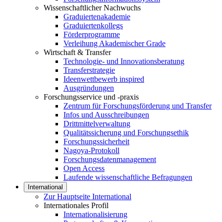
Wissenschaftlicher Nachwuchs
Graduiertenakademie
Graduiertenkollegs
Förderprogramme
Verleihung Akademischer Grade
Wirtschaft & Transfer
Technologie- und Innovationsberatung
Transferstrategie
Ideenwettbewerb inspired
Ausgründungen
Forschungsservice und -praxis
Zentrum für Forschungsförderung und Transfer
Infos und Ausschreibungen
Drittmittelverwaltung
Qualitätssicherung und Forschungsethik
Forschungssicherheit
Nagoya-Protokoll
Forschungsdatenmanagement
Open Access
Laufende wissenschaftliche Befragungen
International
Zur Hauptseite International
Internationales Profil
Internationalisierung