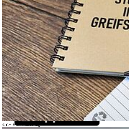
Uniladen
Der Uniladen befindet sich in der Greifswald-Information direkt am
Markt. Einzelne Produkte können über die Internetseite des
Greifswald-Marketings bestellt werden.
Soziale Medien
Instagram
LinkedIn
Facebook
YouTube
Mastodon
Bluesky
Uniapp
© Greifswald Marketing