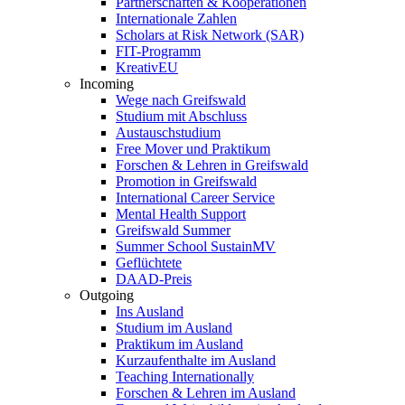
Partnerschaften & Kooperationen
Internationale Zahlen
Scholars at Risk Network (SAR)
FIT-Programm
KreativEU
Incoming
Wege nach Greifswald
Studium mit Abschluss
Austauschstudium
Free Mover und Praktikum
Forschen & Lehren in Greifswald
Promotion in Greifswald
International Career Service
Mental Health Support
Greifswald Summer
Summer School SustainMV
Geflüchtete
DAAD-Preis
Outgoing
Ins Ausland
Studium im Ausland
Praktikum im Ausland
Kurzaufenthalte im Ausland
Teaching Internationally
Forschen & Lehren im Ausland