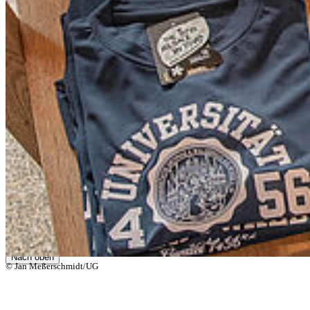
Prüfungs- und Studienordnungen
Alle Studienfächer
Zentrale Studienberatung
Studierendensekretariat
Zentrales Prüfungsamt
Studierendenportal
Service
Webmailer und Accounts
Kontakt
Lagepläne
Konfliktmanagement
Sitemap
Barrierefreiheit
Datenschutz
Impressum
© 2026 Universität Greifswald
Page Identifier: 1235
Nach oben
© Jan Meßerschmidt/UG