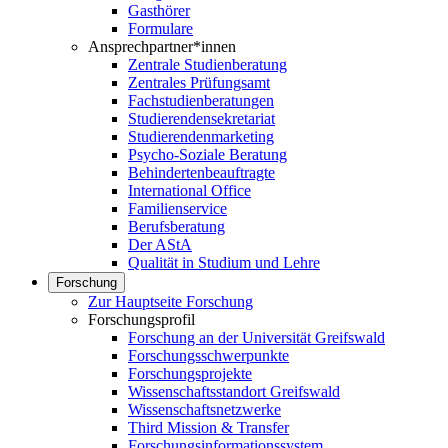
Gasthörer
Formulare
Ansprechpartner*innen
Zentrale Studienberatung
Zentrales Prüfungsamt
Fachstudienberatungen
Studierendensekretariat
Studierendenmarketing
Psycho-Soziale Beratung
Behindertenbeauftragte
International Office
Familienservice
Berufsberatung
Der AStA
Qualität in Studium und Lehre
Forschung
Zur Hauptseite Forschung
Forschungsprofil
Forschung an der Universität Greifswald
Forschungsschwerpunkte
Forschungsprojekte
Wissenschaftsstandort Greifswald
Wissenschaftsnetzwerke
Third Mission & Transfer
Forschungsinformationssystem