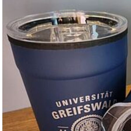
Karte
Campus Innenstadt
Campus Berthold-Beitz-Platz
Campus
Soldmannstraße
Campus Loefflerstraße
Campus Innenstadt
Campus Berthold-Beitz-Platz
Campus Soldmannstraße
Campus Loefflerstraße
Kontakt
Universität Greifswald
Domstraße 11
17489 Greifswald
Telefon +49 3834 420 0