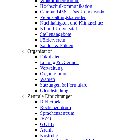
Willkommenskultur
Hochschulkommunikation
Campus1456 – Das Unimagazin
Veranstaltungskalender
Nachhaltigkeit und Klimaschutz
KI und Universität
Stellenangebote
Förderverein
Zahlen & Fakten
Organisation
Fakultäten
Leitung & Gremien
Verwaltung
Organigramm
Wahlen
Satzungen & Formulare
Gleichstellung
Zentrale Einrichtungen
Bibliothek
Rechenzentrum
Sprachenzentrum
IFZO
GULB
Archiv
Kustodie