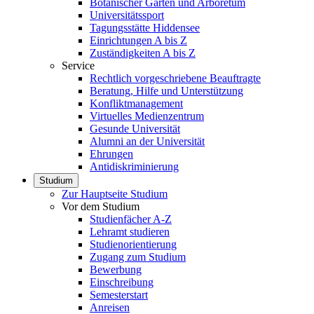
Botanischer Garten und Arboretum
Universitätssport
Tagungsstätte Hiddensee
Einrichtungen A bis Z
Zuständigkeiten A bis Z
Service
Rechtlich vorgeschriebene Beauftragte
Beratung, Hilfe und Unterstützung
Konfliktmanagement
Virtuelles Medienzentrum
Gesunde Universität
Alumni an der Universität
Ehrungen
Antidiskriminierung
Studium
Zur Hauptseite Studium
Vor dem Studium
Studienfächer A-Z
Lehramt studieren
Studienorientierung
Zugang zum Studium
Bewerbung
Einschreibung
Semesterstart
Anreisen