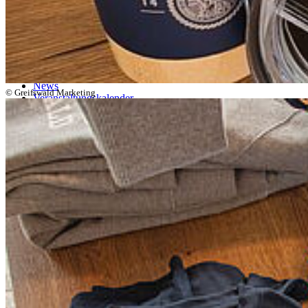
Telefax +49 3834 420 1105
Uni Greifswald
News
© Greifswald Marketing
Veranstaltungskalender
Telefonsuche
Organigramm
Einrichtungen A bis Z
Zuständigkeiten A bis Z
Universitätsmedizin
Sprachenzentrum
Stellenangebote
Satzungen & Formulare
Uniladen
Studierende
Selbstbedienungsportal
Vorlesungsverzeichnisse
Sprachenportal
Termine und Fristen