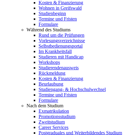
Kosten & Finanzierung
Wohnen in Greifswald
Studienbeginn
Termine und Fristen
Formulare
Während des Studiums
Rund um die Prüfungen
Vorlesungsverzeichnisse
Selbstbedienungsportal
Im Krankheitsfall
Studieren mit Handicap
Workshops
Studierendenausweis
Rückmeldung
Kosten & Finanzierung
Beurlaubung
Studiengang- & Hochschulwechsel
Termine und Fristen
Formulare
Nach dem Studium
Exmatrikulation
Promotionsstudium
Zweitstudium
Career Services
Postgraduales und Weiterbildendes Studium