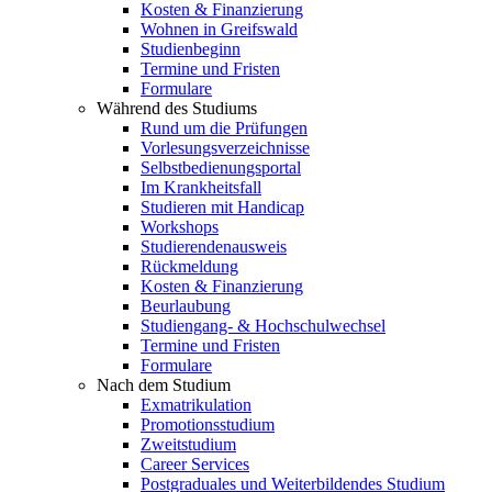
Kosten & Finanzierung
Wohnen in Greifswald
Studienbeginn
Termine und Fristen
Formulare
Während des Studiums
Rund um die Prüfungen
Vorlesungsverzeichnisse
Selbstbedienungsportal
Im Krankheitsfall
Studieren mit Handicap
Workshops
Studierendenausweis
Rückmeldung
Kosten & Finanzierung
Beurlaubung
Studiengang- & Hochschulwechsel
Termine und Fristen
Formulare
Nach dem Studium
Exmatrikulation
Promotionsstudium
Zweitstudium
Career Services
Postgraduales und Weiterbildendes Studium