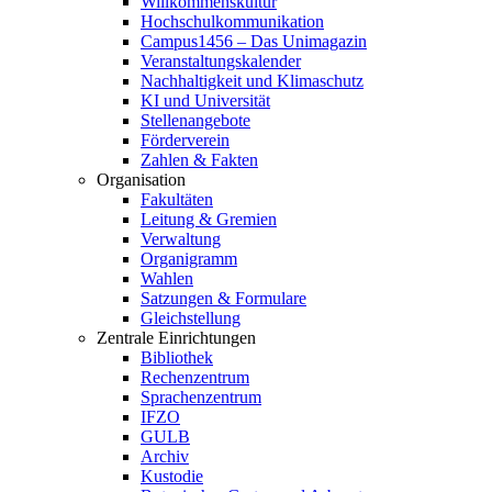
Willkommenskultur
Hochschulkommunikation
Campus1456 – Das Unimagazin
Veranstaltungskalender
Nachhaltigkeit und Klimaschutz
KI und Universität
Stellenangebote
Förderverein
Zahlen & Fakten
Organisation
Fakultäten
Leitung & Gremien
Verwaltung
Organigramm
Wahlen
Satzungen & Formulare
Gleichstellung
Zentrale Einrichtungen
Bibliothek
Rechenzentrum
Sprachenzentrum
IFZO
GULB
Archiv
Kustodie