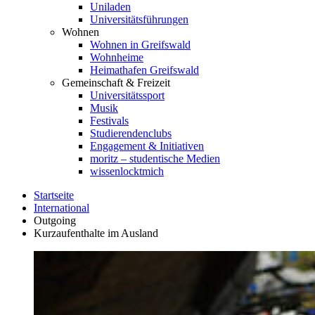
Uniladen
Universitätsführungen
Wohnen
Wohnen in Greifswald
Wohnheime
Heimathafen Greifswald
Gemeinschaft & Freizeit
Universitätssport
Musik
Festivals
Studierendenclubs
Engagement & Initiativen
moritz – studentische Medien
wissenlocktmich
Startseite
International
Outgoing
Kurzaufenthalte im Ausland