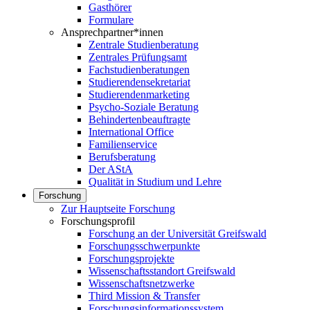
Gasthörer
Formulare
Ansprechpartner*innen
Zentrale Studienberatung
Zentrales Prüfungsamt
Fachstudienberatungen
Studierendensekretariat
Studierendenmarketing
Psycho-Soziale Beratung
Behindertenbeauftragte
International Office
Familienservice
Berufsberatung
Der AStA
Qualität in Studium und Lehre
Forschung
Zur Hauptseite Forschung
Forschungsprofil
Forschung an der Universität Greifswald
Forschungsschwerpunkte
Forschungsprojekte
Wissenschaftsstandort Greifswald
Wissenschaftsnetzwerke
Third Mission & Transfer
Forschungsinformationssystem