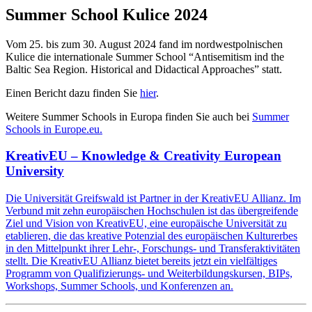
Tschechien: Summer School 2024
Summer School Kulice 2024
Tschechien: Summer Schools at Palacký University Olomouc
(UPOL)
Vom 25. bis zum 30. August 2024 fand im nordwestpolnischen
Ungarn: European Studies Summer School 2024
Kulice die internationale Summer School “Antisemitism ind the
Ungarn: Leadership Skills Summer School 2024
Baltic Sea Region. Historical and Didactical Approaches” statt.
Ungarn: Combined European Studies and Leadership Skills
program
Einen Bericht dazu finden Sie
hier
.
Ungarn: International Human Rights Law and Debate
Academy
Weitere Summer Schools in Europa finden Sie auch bei
Summer
Schools in Europe.eu.
KreativEU – Knowledge & Creativity European
University
Die Universität Greifswald ist Partner in der KreativEU Allianz. Im
Verbund mit zehn europäischen Hochschulen ist das übergreifende
Ziel und Vision von KreativEU, eine europäische Universität zu
etablieren, die das kreative Potenzial des europäischen Kulturerbes
in den Mittelpunkt ihrer Lehr-, Forschungs- und Transferaktivitäten
stellt. Die KreativEU Allianz bietet bereits jetzt ein vielfältiges
Programm von Qualifizierungs- und Weiterbildungskursen, BIPs,
Workshops, Summer Schools, und Konferenzen an.