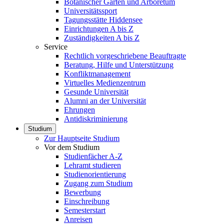
Botanischer Garten und Arboretum
Universitätssport
Tagungsstätte Hiddensee
Einrichtungen A bis Z
Zuständigkeiten A bis Z
Service
Rechtlich vorgeschriebene Beauftragte
Beratung, Hilfe und Unterstützung
Konfliktmanagement
Virtuelles Medienzentrum
Gesunde Universität
Alumni an der Universität
Ehrungen
Antidiskriminierung
Studium
Zur Hauptseite Studium
Vor dem Studium
Studienfächer A-Z
Lehramt studieren
Studienorientierung
Zugang zum Studium
Bewerbung
Einschreibung
Semesterstart
Anreisen