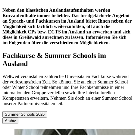
Neben den klassischen Auslandsaufenthalten werden
Kurzaufenthalte immer beliebter. Das breitgefächerte Angebot
an Sprach- und Fachkursen im Ausland bietet Ihnen neben der
Möglichkeit sich fachlich weiterzubilden, oft auch die
Möglichkeit CPs bzw. ECTS im Ausland zu erwerben und sich
diese in Greifswald anrechnen zu lassen. Informieren Sie sich
im Folgenden über die verschiedenen Möglichkeiten.
Fachkurse & Summer Schools im
Ausland
Weltweit veranstalten zahlreiche Universitäten Fachkurse während
der vorlesungsfreien Zeit. So können Sie an einer Summer School
oder Winter School teilnehmen und Ihre Fachkenntnisse in einer
internationalen Gruppe vertiefen sowie Ihre interkulturellen
Kompetenzen erweitern. Nehmen Sie doch an einer Summer School
unserer Partneruniversitäten teil.
Summer Schools 2026
Archiv
Dänemark: Aarhus Summer University
(um sich anzumelden,
Summer Schools 2024
wenden Sie sich bitte an den
Erasmus+ Koordinator
.)
Winter Schools 2024/25