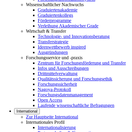
Wissenschaftlicher Nachwuchs
Graduiertenakademie
Graduiertenkollegs
Förderprogramme
Verleihung Akademischer Grade
Wirtschaft & Transfer
Technologie- und Innovationsberatung
Transferstrategie
Ideenwettbewerb inspired
Ausgründungen
Forschungsservice und -praxis
Zentrum für Forschungsförderung und Transfer
Infos und Ausschreibungen
Drittmittelverwaltung
Qualitätssicherung und Forschungsethik
Forschungssicherheit
Nagoya-Protokoll
Forschungsdatenmanagement
Open Access
Laufende wissenschaftliche Befragungen
International
Zur Hauptseite International
Internationales Profil
Internationalisierung