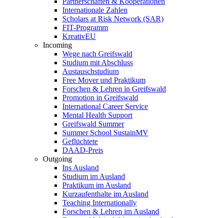
Partnerschaften & Kooperationen
Internationale Zahlen
Scholars at Risk Network (SAR)
FIT-Programm
KreativEU
Incoming
Wege nach Greifswald
Studium mit Abschluss
Austauschstudium
Free Mover und Praktikum
Forschen & Lehren in Greifswald
Promotion in Greifswald
International Career Service
Mental Health Support
Greifswald Summer
Summer School SustainMV
Geflüchtete
DAAD-Preis
Outgoing
Ins Ausland
Studium im Ausland
Praktikum im Ausland
Kurzaufenthalte im Ausland
Teaching Internationally
Forschen & Lehren im Ausland