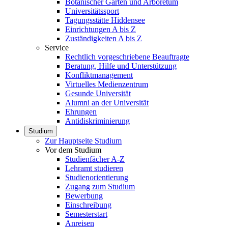
Botanischer Garten und Arboretum
Universitätssport
Tagungsstätte Hiddensee
Einrichtungen A bis Z
Zuständigkeiten A bis Z
Service
Rechtlich vorgeschriebene Beauftragte
Beratung, Hilfe und Unterstützung
Konfliktmanagement
Virtuelles Medienzentrum
Gesunde Universität
Alumni an der Universität
Ehrungen
Antidiskriminierung
Studium
Zur Hauptseite Studium
Vor dem Studium
Studienfächer A-Z
Lehramt studieren
Studienorientierung
Zugang zum Studium
Bewerbung
Einschreibung
Semesterstart
Anreisen