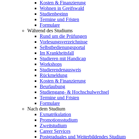
Kosten & Finanzierung
Wohnen in Greifswald
Studienbeginn
Termine und Fristen
Formulare
Während des Studiums
Rund um die Prüfungen
Vorlesungsverzeichnisse
Selbstbedienungsportal
Im Krankheitsfall
Studieren mit Handicap
Workshops
Studierendenausweis
Rückmeldung
Kosten & Finanzierung
Beurlaubung
Studiengang- & Hochschulwechsel
Termine und Fristen
Formulare
Nach dem Studium
Exmatrikulation
Promotionsstudium
Zweitstudium
Career Services
Postgraduales und Weiterbildendes Studium