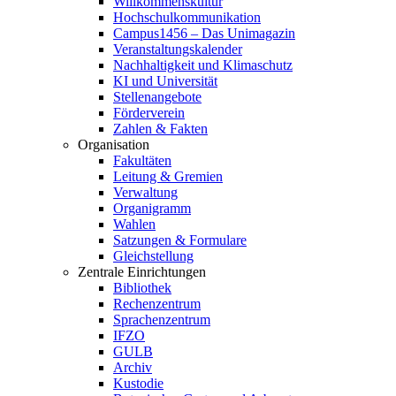
Willkommenskultur
Hochschulkommunikation
Campus1456 – Das Unimagazin
Veranstaltungskalender
Nachhaltigkeit und Klimaschutz
KI und Universität
Stellenangebote
Förderverein
Zahlen & Fakten
Organisation
Fakultäten
Leitung & Gremien
Verwaltung
Organigramm
Wahlen
Satzungen & Formulare
Gleichstellung
Zentrale Einrichtungen
Bibliothek
Rechenzentrum
Sprachenzentrum
IFZO
GULB
Archiv
Kustodie