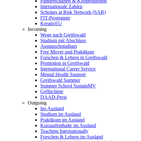
Partnerschaften & Kooperationen
Internationale Zahlen
Scholars at Risk Network (SAR)
FIT-Programm
KreativEU
Incoming
Wege nach Greifswald
Studium mit Abschluss
Austauschstudium
Free Mover und Praktikum
Forschen & Lehren in Greifswald
Promotion in Greifswald
International Career Service
Mental Health Support
Greifswald Summer
Summer School SustainMV
Geflüchtete
DAAD-Preis
Outgoing
Ins Ausland
Studium im Ausland
Praktikum im Ausland
Kurzaufenthalte im Ausland
Teaching Internationally
Forschen & Lehren im Ausland