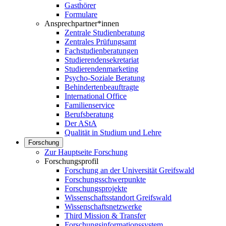
Gasthörer
Formulare
Ansprechpartner*innen
Zentrale Studienberatung
Zentrales Prüfungsamt
Fachstudienberatungen
Studierendensekretariat
Studierendenmarketing
Psycho-Soziale Beratung
Behindertenbeauftragte
International Office
Familienservice
Berufsberatung
Der AStA
Qualität in Studium und Lehre
Forschung
Zur Hauptseite Forschung
Forschungsprofil
Forschung an der Universität Greifswald
Forschungsschwerpunkte
Forschungsprojekte
Wissenschaftsstandort Greifswald
Wissenschaftsnetzwerke
Third Mission & Transfer
Forschungsinformationssystem