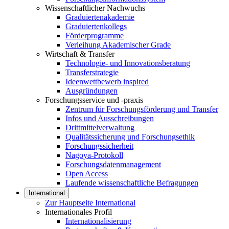
Wissenschaftlicher Nachwuchs
Graduiertenakademie
Graduiertenkollegs
Förderprogramme
Verleihung Akademischer Grade
Wirtschaft & Transfer
Technologie- und Innovationsberatung
Transferstrategie
Ideenwettbewerb inspired
Ausgründungen
Forschungsservice und -praxis
Zentrum für Forschungsförderung und Transfer
Infos und Ausschreibungen
Drittmittelverwaltung
Qualitätssicherung und Forschungsethik
Forschungssicherheit
Nagoya-Protokoll
Forschungsdatenmanagement
Open Access
Laufende wissenschaftliche Befragungen
International
Zur Hauptseite International
Internationales Profil
Internationalisierung