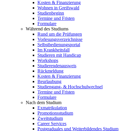
Kosten & Finanzierung
Wohnen in Greifswald
Studienbeginn
Termine und Fristen
Formulare
Während des Studiums
Rund um die Prüfungen
Vorlesungsverzeichnisse
Selbstbedienungsportal
Im Krankheitsfall
Studieren mit Handicap
Workshops
Studierendenausweis
Rückmeldung
Kosten & Finanzierung
Beurlaubung
Studiengang- & Hochschulwechsel
Termine und Fristen
Formulare
Nach dem Studium
Exmatrikulation
Promotionsstudium
Zweitstudium
Career Services
Postgraduales und Weiterbildendes Studium