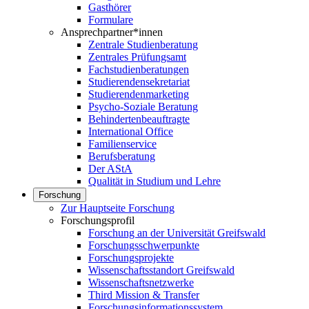
Gasthörer
Formulare
Ansprechpartner*innen
Zentrale Studienberatung
Zentrales Prüfungsamt
Fachstudienberatungen
Studierendensekretariat
Studierendenmarketing
Psycho-Soziale Beratung
Behindertenbeauftragte
International Office
Familienservice
Berufsberatung
Der AStA
Qualität in Studium und Lehre
Forschung
Zur Hauptseite Forschung
Forschungsprofil
Forschung an der Universität Greifswald
Forschungsschwerpunkte
Forschungsprojekte
Wissenschaftsstandort Greifswald
Wissenschaftsnetzwerke
Third Mission & Transfer
Forschungsinformationssystem