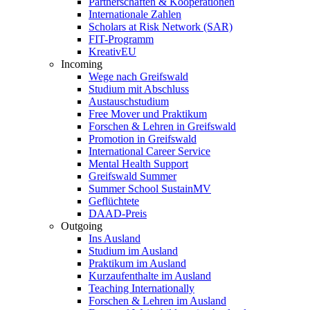
Partnerschaften & Kooperationen
Internationale Zahlen
Scholars at Risk Network (SAR)
FIT-Programm
KreativEU
Incoming
Wege nach Greifswald
Studium mit Abschluss
Austauschstudium
Free Mover und Praktikum
Forschen & Lehren in Greifswald
Promotion in Greifswald
International Career Service
Mental Health Support
Greifswald Summer
Summer School SustainMV
Geflüchtete
DAAD-Preis
Outgoing
Ins Ausland
Studium im Ausland
Praktikum im Ausland
Kurzaufenthalte im Ausland
Teaching Internationally
Forschen & Lehren im Ausland