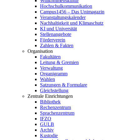
Willkommenskultur
Hochschulkommunikation
Campus1456 – Das Unimagazin
Veranstaltungskalender
Nachhaltigkeit und Klimaschutz
KI und Universität
Stellenangebote
Förderverein
Zahlen & Fakten
Organisation
Fakultäten
Leitung & Gremien
Verwaltung
Organigramm
Wahlen
Satzungen & Formulare
Gleichstellung
Zentrale Einrichtungen
Bibliothek
Rechenzentrum
Sprachenzentrum
IFZO
GULB
Archiv
Kustodie