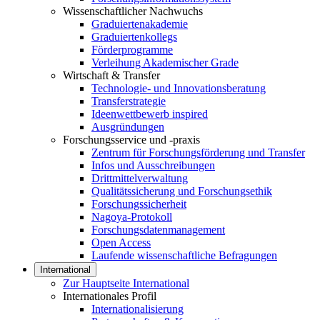
Wissenschaftlicher Nachwuchs
Graduiertenakademie
Graduiertenkollegs
Förderprogramme
Verleihung Akademischer Grade
Wirtschaft & Transfer
Technologie- und Innovationsberatung
Transferstrategie
Ideenwettbewerb inspired
Ausgründungen
Forschungsservice und -praxis
Zentrum für Forschungsförderung und Transfer
Infos und Ausschreibungen
Drittmittelverwaltung
Qualitätssicherung und Forschungsethik
Forschungssicherheit
Nagoya-Protokoll
Forschungsdatenmanagement
Open Access
Laufende wissenschaftliche Befragungen
International
Zur Hauptseite International
Internationales Profil
Internationalisierung