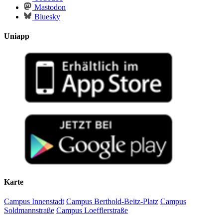
Mastodon
Bluesky
Uniapp
Karte
Campus Innenstadt
Campus Berthold-Beitz-Platz
Campus
Soldmannstraße
Campus Loefflerstraße