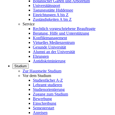
Botanischer Garten und Arboretum
Universitätssport
Tagungsstätte Hiddensee
Einrichtungen A bis Z
Zuständigkeiten A bis Z
Service
Rechtlich vorgeschriebene Beauftragte
Beratung, Hilfe und Unterstützung
Konfliktmanagement
Virtuelles Medienzentrum
Gesunde Universität
Alumni an der Universität
Ehrungen
Antidiskriminierung
Studium
Zur Hauptseite Studium
Vor dem Studium
Studienfächer A-Z
Lehramt studieren
Studienorientierung
Zugang zum Studium
Bewerbung
Einschreibung
Semesterstart
Anreisen