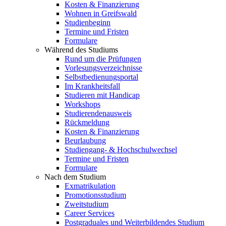
Kosten & Finanzierung
Wohnen in Greifswald
Studienbeginn
Termine und Fristen
Formulare
Während des Studiums
Rund um die Prüfungen
Vorlesungsverzeichnisse
Selbstbedienungsportal
Im Krankheitsfall
Studieren mit Handicap
Workshops
Studierendenausweis
Rückmeldung
Kosten & Finanzierung
Beurlaubung
Studiengang- & Hochschulwechsel
Termine und Fristen
Formulare
Nach dem Studium
Exmatrikulation
Promotionsstudium
Zweitstudium
Career Services
Postgraduales und Weiterbildendes Studium