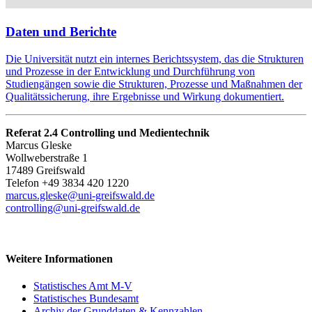
Daten und Berichte
Die Universität nutzt ein internes Berichtssystem, das die Strukturen
und Prozesse in der Entwicklung und Durchführung von
Studiengängen sowie die Strukturen, Prozesse und Maßnahmen der
Qualitätssicherung, ihre Ergebnisse und Wirkung dokumentiert.
Referat 2.4 Controlling und Medientechnik
Marcus Gleske
Wollweberstraße 1
17489 Greifswald
Telefon +49 3834 420 1220
marcus.gleske
@uni-greifswald
.de
controlling
@uni-greifswald
.de
Weitere Informationen
Statistisches Amt M-V
Statistisches Bundesamt
Archiv der Grunddaten & Kennzahlen