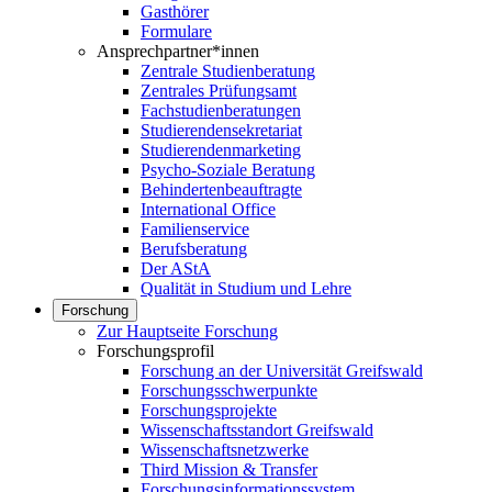
Gasthörer
Formulare
Ansprechpartner*innen
Zentrale Studienberatung
Zentrales Prüfungsamt
Fachstudienberatungen
Studierendensekretariat
Studierendenmarketing
Psycho-Soziale Beratung
Behindertenbeauftragte
International Office
Familienservice
Berufsberatung
Der AStA
Qualität in Studium und Lehre
Forschung
Zur Hauptseite Forschung
Forschungsprofil
Forschung an der Universität Greifswald
Forschungsschwerpunkte
Forschungsprojekte
Wissenschaftsstandort Greifswald
Wissenschaftsnetzwerke
Third Mission & Transfer
Forschungsinformationssystem