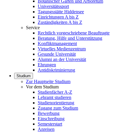
Botanischer Garten und Arboretum
Universitätssport
Tagungsstätte Hiddensee
Einrichtungen A bis Z
Zuständigkeiten A bis Z
Service
Rechtlich vorgeschriebene Beauftragte
Beratung, Hilfe und Unterstützung
Konfliktmanagement
Virtuelles Medienzentrum
Gesunde Universität
Alumni an der Universität
Ehrungen
Antidiskriminierung
Studium
Zur Hauptseite Studium
Vor dem Studium
Studienfächer A-Z
Lehramt studieren
Studienorientierung
Zugang zum Studium
Bewerbung
Einschreibung
Semesterstart
Anreisen