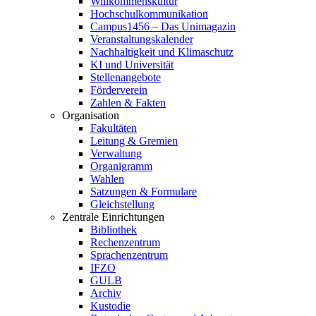
Willkommenskultur
Hochschulkommunikation
Campus1456 – Das Unimagazin
Veranstaltungskalender
Nachhaltigkeit und Klimaschutz
KI und Universität
Stellenangebote
Förderverein
Zahlen & Fakten
Organisation
Fakultäten
Leitung & Gremien
Verwaltung
Organigramm
Wahlen
Satzungen & Formulare
Gleichstellung
Zentrale Einrichtungen
Bibliothek
Rechenzentrum
Sprachenzentrum
IFZO
GULB
Archiv
Kustodie