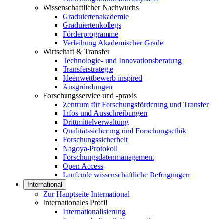
Wissenschaftlicher Nachwuchs
Graduiertenakademie
Graduiertenkollegs
Förderprogramme
Verleihung Akademischer Grade
Wirtschaft & Transfer
Technologie- und Innovationsberatung
Transferstrategie
Ideenwettbewerb inspired
Ausgründungen
Forschungsservice und -praxis
Zentrum für Forschungsförderung und Transfer
Infos und Ausschreibungen
Drittmittelverwaltung
Qualitätssicherung und Forschungsethik
Forschungssicherheit
Nagoya-Protokoll
Forschungsdatenmanagement
Open Access
Laufende wissenschaftliche Befragungen
International
Zur Hauptseite International
Internationales Profil
Internationalisierung