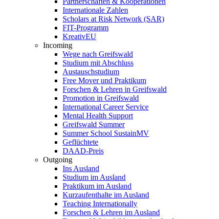
Partnerschaften & Kooperationen
Internationale Zahlen
Scholars at Risk Network (SAR)
FIT-Programm
KreativEU
Incoming
Wege nach Greifswald
Studium mit Abschluss
Austauschstudium
Free Mover und Praktikum
Forschen & Lehren in Greifswald
Promotion in Greifswald
International Career Service
Mental Health Support
Greifswald Summer
Summer School SustainMV
Geflüchtete
DAAD-Preis
Outgoing
Ins Ausland
Studium im Ausland
Praktikum im Ausland
Kurzaufenthalte im Ausland
Teaching Internationally
Forschen & Lehren im Ausland