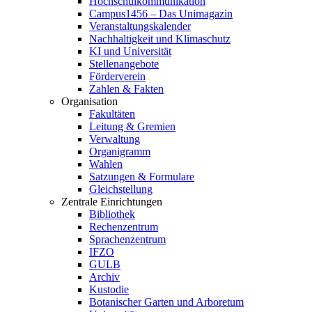
Hochschulkommunikation
Campus1456 – Das Unimagazin
Veranstaltungskalender
Nachhaltigkeit und Klimaschutz
KI und Universität
Stellenangebote
Förderverein
Zahlen & Fakten
Organisation
Fakultäten
Leitung & Gremien
Verwaltung
Organigramm
Wahlen
Satzungen & Formulare
Gleichstellung
Zentrale Einrichtungen
Bibliothek
Rechenzentrum
Sprachenzentrum
IFZO
GULB
Archiv
Kustodie
Botanischer Garten und Arboretum