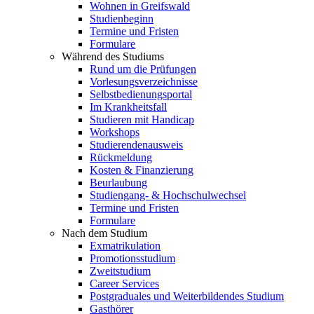
Wohnen in Greifswald
Studienbeginn
Termine und Fristen
Formulare
Während des Studiums
Rund um die Prüfungen
Vorlesungsverzeichnisse
Selbstbedienungsportal
Im Krankheitsfall
Studieren mit Handicap
Workshops
Studierendenausweis
Rückmeldung
Kosten & Finanzierung
Beurlaubung
Studiengang- & Hochschulwechsel
Termine und Fristen
Formulare
Nach dem Studium
Exmatrikulation
Promotionsstudium
Zweitstudium
Career Services
Postgraduales und Weiterbildendes Studium
Gasthörer