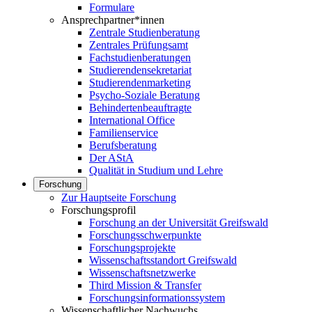
Formulare
Ansprechpartner*innen
Zentrale Studienberatung
Zentrales Prüfungsamt
Fachstudienberatungen
Studierendensekretariat
Studierendenmarketing
Psycho-Soziale Beratung
Behindertenbeauftragte
International Office
Familienservice
Berufsberatung
Der AStA
Qualität in Studium und Lehre
Forschung
Zur Hauptseite Forschung
Forschungsprofil
Forschung an der Universität Greifswald
Forschungsschwerpunkte
Forschungsprojekte
Wissenschaftsstandort Greifswald
Wissenschaftsnetzwerke
Third Mission & Transfer
Forschungsinformationssystem
Wissenschaftlicher Nachwuchs