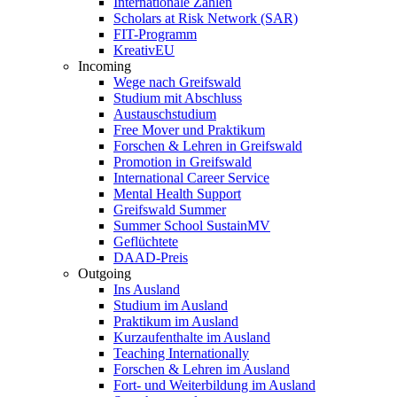
Internationale Zahlen
Scholars at Risk Network (SAR)
FIT-Programm
KreativEU
Incoming
Wege nach Greifswald
Studium mit Abschluss
Austauschstudium
Free Mover und Praktikum
Forschen & Lehren in Greifswald
Promotion in Greifswald
International Career Service
Mental Health Support
Greifswald Summer
Summer School SustainMV
Geflüchtete
DAAD-Preis
Outgoing
Ins Ausland
Studium im Ausland
Praktikum im Ausland
Kurzaufenthalte im Ausland
Teaching Internationally
Forschen & Lehren im Ausland
Fort- und Weiterbildung im Ausland