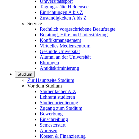
Universitätssport
Tagungsstätte Hiddensee
Einrichtungen A bis Z
Zuständigkeiten A bis Z
Service
Rechtlich vorgeschriebene Beauftragte
Beratung, Hilfe und Unterstützung
Konfliktmanagement
Virtuelles Medienzentrum
Gesunde Universität
Alumni an der Universität
Ehrungen
Antidiskriminierung
Studium
Zur Hauptseite Studium
Vor dem Studium
Studienfächer A-Z
Lehramt studieren
Studienorientierung
Zugang zum Studium
Bewerbung
Einschreibung
Semesterstart
Anreisen
Kosten & Finanzierung