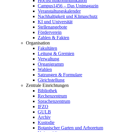
Hochschulkommunikation
Campus1456 – Das Unimagazin
Veranstaltungskalender
Nachhaltigkeit und Klimaschutz
KI und Universität
Stellenangebote
Förderverein
Zahlen & Fakten
Organisation
Fakultäten
Leitung & Gremien
Verwaltung
Organigramm
Wahlen
Satzungen & Formulare
Gleichstellung
Zentrale Einrichtungen
Bibliothek
Rechenzentrum
Sprachenzentrum
IFZO
GULB
Archiv
Kustodie
Botanischer Garten und Arboretum