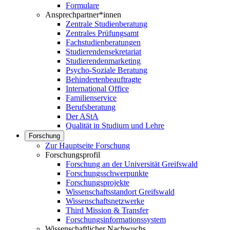
Formulare
Ansprechpartner*innen
Zentrale Studienberatung
Zentrales Prüfungsamt
Fachstudienberatungen
Studierendensekretariat
Studierendenmarketing
Psycho-Soziale Beratung
Behindertenbeauftragte
International Office
Familienservice
Berufsberatung
Der AStA
Qualität in Studium und Lehre
Forschung
Zur Hauptseite Forschung
Forschungsprofil
Forschung an der Universität Greifswald
Forschungsschwerpunkte
Forschungsprojekte
Wissenschaftsstandort Greifswald
Wissenschaftsnetzwerke
Third Mission & Transfer
Forschungsinformationssystem
Wissenschaftlicher Nachwuchs