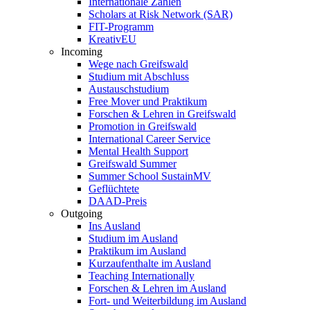
Internationale Zahlen
Scholars at Risk Network (SAR)
FIT-Programm
KreativEU
Incoming
Wege nach Greifswald
Studium mit Abschluss
Austauschstudium
Free Mover und Praktikum
Forschen & Lehren in Greifswald
Promotion in Greifswald
International Career Service
Mental Health Support
Greifswald Summer
Summer School SustainMV
Geflüchtete
DAAD-Preis
Outgoing
Ins Ausland
Studium im Ausland
Praktikum im Ausland
Kurzaufenthalte im Ausland
Teaching Internationally
Forschen & Lehren im Ausland
Fort- und Weiterbildung im Ausland