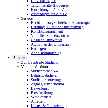
Universitätssport
Tagungsstätte Hiddensee
Einrichtungen A bis Z
Zuständigkeiten A bis Z
Service
Rechtlich vorgeschriebene Beauftragte
Beratung, Hilfe und Unterstützung
Konfliktmanagement
Virtuelles Medienzentrum
Gesunde Universität
Alumni an der Universität
Ehrungen
Antidiskriminierung
Studium
Zur Hauptseite Studium
Vor dem Studium
Studienfächer A-Z
Lehramt studieren
Studienorientierung
Zugang zum Studium
Bewerbung
Einschreibung
Semesterstart
Anreisen
Kosten & Finanzierung