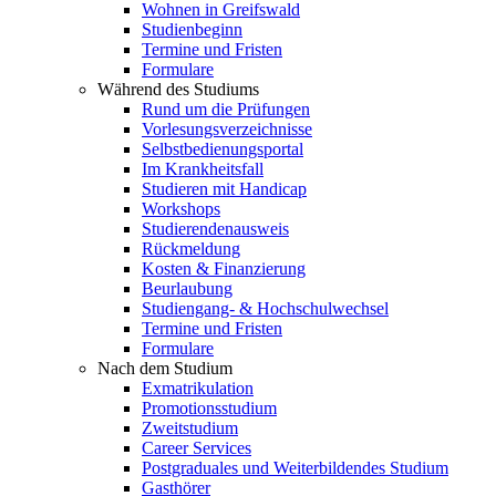
Wohnen in Greifswald
Studienbeginn
Termine und Fristen
Formulare
Während des Studiums
Rund um die Prüfungen
Vorlesungsverzeichnisse
Selbstbedienungsportal
Im Krankheitsfall
Studieren mit Handicap
Workshops
Studierendenausweis
Rückmeldung
Kosten & Finanzierung
Beurlaubung
Studiengang- & Hochschulwechsel
Termine und Fristen
Formulare
Nach dem Studium
Exmatrikulation
Promotionsstudium
Zweitstudium
Career Services
Postgraduales und Weiterbildendes Studium
Gasthörer