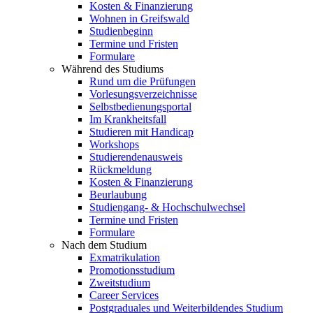
Kosten & Finanzierung
Wohnen in Greifswald
Studienbeginn
Termine und Fristen
Formulare
Während des Studiums
Rund um die Prüfungen
Vorlesungsverzeichnisse
Selbstbedienungsportal
Im Krankheitsfall
Studieren mit Handicap
Workshops
Studierendenausweis
Rückmeldung
Kosten & Finanzierung
Beurlaubung
Studiengang- & Hochschulwechsel
Termine und Fristen
Formulare
Nach dem Studium
Exmatrikulation
Promotionsstudium
Zweitstudium
Career Services
Postgraduales und Weiterbildendes Studium