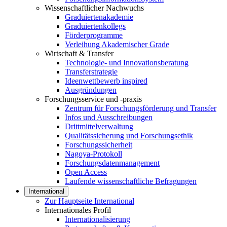
Wissenschaftlicher Nachwuchs
Graduiertenakademie
Graduiertenkollegs
Förderprogramme
Verleihung Akademischer Grade
Wirtschaft & Transfer
Technologie- und Innovationsberatung
Transferstrategie
Ideenwettbewerb inspired
Ausgründungen
Forschungsservice und -praxis
Zentrum für Forschungsförderung und Transfer
Infos und Ausschreibungen
Drittmittelverwaltung
Qualitätssicherung und Forschungsethik
Forschungssicherheit
Nagoya-Protokoll
Forschungsdatenmanagement
Open Access
Laufende wissenschaftliche Befragungen
International
Zur Hauptseite International
Internationales Profil
Internationalisierung