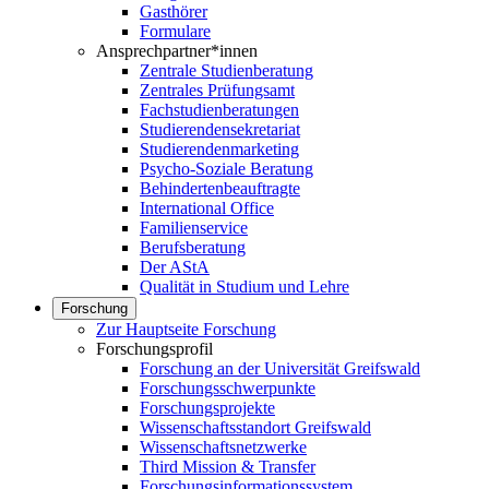
Gasthörer
Formulare
Ansprechpartner*innen
Zentrale Studienberatung
Zentrales Prüfungsamt
Fachstudienberatungen
Studierendensekretariat
Studierendenmarketing
Psycho-Soziale Beratung
Behindertenbeauftragte
International Office
Familienservice
Berufsberatung
Der AStA
Qualität in Studium und Lehre
Forschung
Zur Hauptseite Forschung
Forschungsprofil
Forschung an der Universität Greifswald
Forschungsschwerpunkte
Forschungsprojekte
Wissenschaftsstandort Greifswald
Wissenschaftsnetzwerke
Third Mission & Transfer
Forschungsinformationssystem