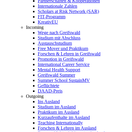
Partnerschaften & Kooperationen
Internationale Zahlen
Scholars at Risk Network (SAR)
FIT-Programm
KreativEU
Incoming
Wege nach Greifswald
Studium mit Abschluss
Austauschstudium
Free Mover und Praktikum
Forschen & Lehren in Greifswald
Promotion in Greifswald
International Career Service
Mental Health Support
Greifswald Summer
Summer School SustainMV
Geflüchtete
DAAD-Preis
Outgoing
Ins Ausland
Studium im Ausland
Praktikum im Ausland
Kurzaufenthalte im Ausland
Teaching Internationally
Forschen & Lehren im Ausland