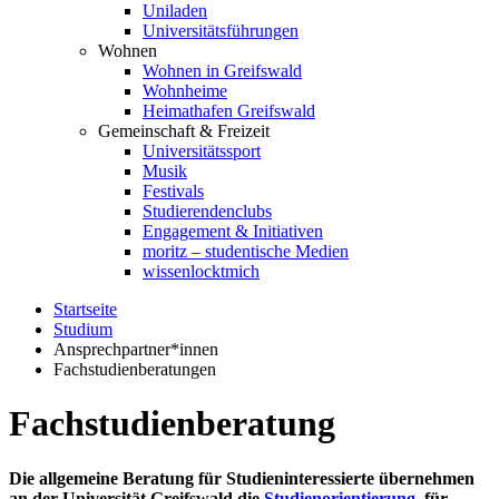
Uniladen
Universitätsführungen
Wohnen
Wohnen in Greifswald
Wohnheime
Heimathafen Greifswald
Gemeinschaft & Freizeit
Universitätssport
Musik
Festivals
Studierendenclubs
Engagement & Initiativen
moritz – studentische Medien
wissenlocktmich
Startseite
Studium
Ansprechpartner*innen
Fachstudienberatungen
Fachstudienberatung
Die allgemeine Beratung für Studieninteressierte übernehmen
an der Universität Greifswald die
Studienorientierung
, für