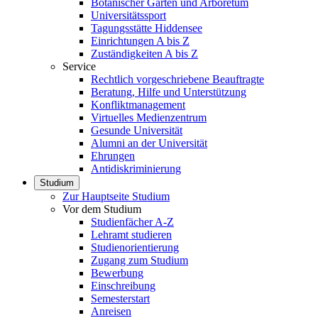
Botanischer Garten und Arboretum
Universitätssport
Tagungsstätte Hiddensee
Einrichtungen A bis Z
Zuständigkeiten A bis Z
Service
Rechtlich vorgeschriebene Beauftragte
Beratung, Hilfe und Unterstützung
Konfliktmanagement
Virtuelles Medienzentrum
Gesunde Universität
Alumni an der Universität
Ehrungen
Antidiskriminierung
Studium
Zur Hauptseite Studium
Vor dem Studium
Studienfächer A-Z
Lehramt studieren
Studienorientierung
Zugang zum Studium
Bewerbung
Einschreibung
Semesterstart
Anreisen