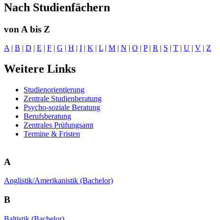
Nach Studienfächern
von A bis Z
A
|
B
|
D
|
E
|
F
|
G
|
H
|
I
|
K
|
L
|
M
|
N
|
O
|
P
|
R
|
S
|
T
|
U
|
V
|
Z
Weitere Links
Studienorientierung
Zentrale Studienberatung
Psycho-soziale Beratung
Berufsberatung
Zentrales Prüfungsamt
Termine & Fristen
A
Anglistik/Amerikanistik (Bachelor)
B
Baltistik (Bachelor)