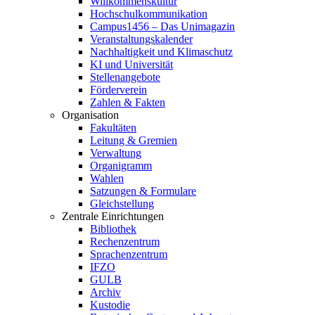
Willkommenskultur
Hochschulkommunikation
Campus1456 – Das Unimagazin
Veranstaltungskalender
Nachhaltigkeit und Klimaschutz
KI und Universität
Stellenangebote
Förderverein
Zahlen & Fakten
Organisation
Fakultäten
Leitung & Gremien
Verwaltung
Organigramm
Wahlen
Satzungen & Formulare
Gleichstellung
Zentrale Einrichtungen
Bibliothek
Rechenzentrum
Sprachenzentrum
IFZO
GULB
Archiv
Kustodie