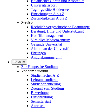
Botanischer Garten und Arboretum
Universitätssport
Tagungsstätte Hiddensee
Einrichtungen A bis Z
Zuständigkeiten A bis Z
Service
Rechtlich vorgeschriebene Beauftragte
Beratung, Hilfe und Unterstützung
Konfliktmanagement
Virtuelles Medienzentrum
Gesunde Universität
Alumni an der Universität
Ehrungen
Antidiskriminierung
Studium
Zur Hauptseite Studium
Vor dem Studium
Studienfächer A-Z
Lehramt studieren
Studienorientierung
Zugang zum Studium
Bewerbung
Einschreibung
Semesterstart
Anreisen