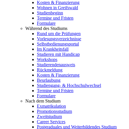
Kosten & Finanzierung
Wohnen in Greifswald
Studienbeginn
Termine und Fristen
Formulare
Während des Studiums
Rund um die Prüfungen
Vorlesungsverzeichnisse
Selbstbedienungsportal
Im Krankheitsfall
Studieren mit Handicap
Workshops
Studierendenausweis
Rückmeldung
Kosten & Finanzierung
Beurlaubung
Studiengang- & Hochschulwechsel
Termine und Fristen
Formulare
Nach dem Studium
Exmatrikulation
Promotionsstudium
Zweitstudium
Career Services
Postgraduales und Weiterbildendes Studium