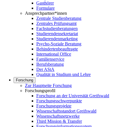
Gasthörer
Formulare
Ansprechpartner*innen
Zentrale Studienberatung
Zentrales Prüfungsamt
Fachstudienberatungen
Studierendensekretariat
Studierendenmarketing
Psycho-Soziale Beratung
Behindertenbeauftragte
International Office
Familienservice
Berufsberatung
Der AStA
Qualität in Studium und Lehre
Forschung
Zur Hauptseite Forschung
Forschungsprofil
Forschung an der Universität Greifswald
Forschungsschwerpunkte
Forschungsprojekte
Wissenschaftsstandort Greifswald
Wissenschaftsnetzwerke
Third Mission & Transfer
Forschungsinformationssystem