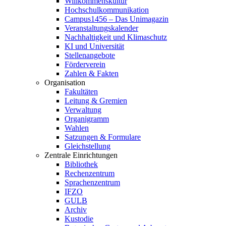
Willkommenskultur
Hochschulkommunikation
Campus1456 – Das Unimagazin
Veranstaltungskalender
Nachhaltigkeit und Klimaschutz
KI und Universität
Stellenangebote
Förderverein
Zahlen & Fakten
Organisation
Fakultäten
Leitung & Gremien
Verwaltung
Organigramm
Wahlen
Satzungen & Formulare
Gleichstellung
Zentrale Einrichtungen
Bibliothek
Rechenzentrum
Sprachenzentrum
IFZO
GULB
Archiv
Kustodie