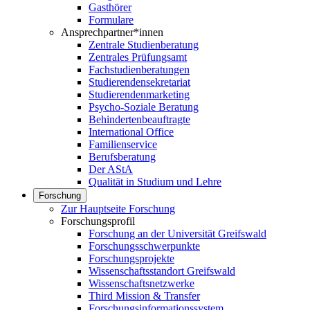
Gasthörer
Formulare
Ansprechpartner*innen
Zentrale Studienberatung
Zentrales Prüfungsamt
Fachstudienberatungen
Studierendensekretariat
Studierendenmarketing
Psycho-Soziale Beratung
Behindertenbeauftragte
International Office
Familienservice
Berufsberatung
Der AStA
Qualität in Studium und Lehre
Forschung
Zur Hauptseite Forschung
Forschungsprofil
Forschung an der Universität Greifswald
Forschungsschwerpunkte
Forschungsprojekte
Wissenschaftsstandort Greifswald
Wissenschaftsnetzwerke
Third Mission & Transfer
Forschungsinformationssystem