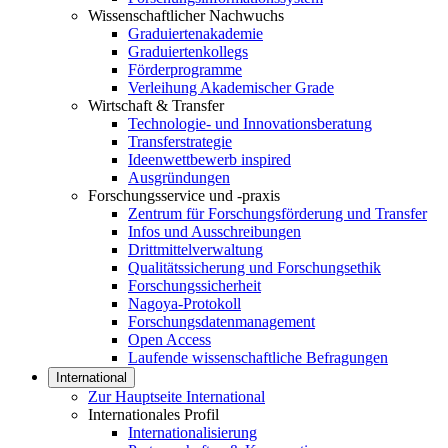
Wissenschaftlicher Nachwuchs
Graduiertenakademie
Graduiertenkollegs
Förderprogramme
Verleihung Akademischer Grade
Wirtschaft & Transfer
Technologie- und Innovationsberatung
Transferstrategie
Ideenwettbewerb inspired
Ausgründungen
Forschungsservice und -praxis
Zentrum für Forschungsförderung und Transfer
Infos und Ausschreibungen
Drittmittelverwaltung
Qualitätssicherung und Forschungsethik
Forschungssicherheit
Nagoya-Protokoll
Forschungsdatenmanagement
Open Access
Laufende wissenschaftliche Befragungen
International
Zur Hauptseite International
Internationales Profil
Internationalisierung