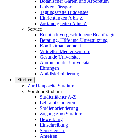
Botanischer Garten und Arboretum
Universitätssport
Tagungsstätte Hiddensee
Einrichtungen A bis Z
Zuständigkeiten A bis Z
Service
Rechtlich vorgeschriebene Beauftragte
Beratung, Hilfe und Unterstützung
Konfliktmanagement
Virtuelles Medienzentrum
Gesunde Universität
Alumni an der Universität
Ehrungen
Antidiskriminierung
Studium
Zur Hauptseite Studium
Vor dem Studium
Studienfächer A-Z
Lehramt studieren
Studienorientierung
Zugang zum Studium
Bewerbung
Einschreibung
Semesterstart
Anreisen