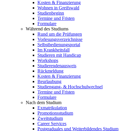
Kosten & Finanzierung
Wohnen in Greifswald
Studienbeginn
Termine und Fristen
Formulare
Während des Studiums
Rund um die Prüfungen
Vorlesungsverzeichnisse
Selbstbedienungsportal
Im Krankheitsfall
Studieren mit Handicap
Workshops
Studierendenausweis
Rückmeldung
Kosten & Finanzierung
Beurlaubung
Studiengang- & Hochschulwechsel
Termine und Fristen
Formulare
Nach dem Studium
Exmatrikulation
Promotionsstudium
Zweitstudium
Career Services
Postgraduales und Weiterbildendes Studium