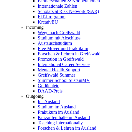
Partnerschaften & Kooperationen
Internationale Zahlen
Scholars at Risk Network (SAR)
FIT-Programm
KreativEU
Incoming
Wege nach Greifswald
Studium mit Abschluss
Austauschstudium
Free Mover und Praktikum
Forschen & Lehren in Greifswald
Promotion in Greifswald
International Career Service
Mental Health Support
Greifswald Summer
Summer School SustainMV
Geflüchtete
DAAD-Preis
Outgoing
Ins Ausland
Studium im Ausland
Praktikum im Ausland
Kurzaufenthalte im Ausland
Teaching Internationally
Forschen & Lehren im Ausland