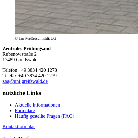
© Jan Meßerschmidt/UG
Zentrales Prüfungsamt
Rubenowstraße 2
17489 Greifswald
Telefon +49 3834 420
1278
Telefax +49 3834 420
1279
zpa
@uni-greifswald
.de
nützliche Links
Aktuelle Informationen
Formulare
Häufig gestellte Fragen (FAQ)
Kontaktformular