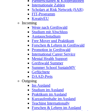
Partnerschaften & Kooperationen
Internationale Zahlen
Scholars at Risk Network (SAR)
FIT-Programm
KreativEU
Incoming
Wege nach Greifswald
Studium mit Abschluss
Austauschstudium
Free Mover und Praktikum
Forschen & Lehren in Greifswald
Promotion in Greifswald
International Career Service
Mental Health Support
Greifswald Summer
Summer School SustainMV
Geflüchtete
DAAD-Preis
Outgoing
Ins Ausland
Studium im Ausland
Praktikum im Ausland
Kurzaufenthalte im Ausland
Teaching Internationally
Forschen & Lehren im Ausland