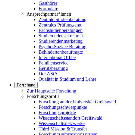
Gasthörer
Formulare
Ansprechpartner*innen
Zentrale Studienberatung
Zentrales Prüfungsamt
Fachstudienberatungen
Studierendensekretariat
Studierendenmarketing
Psycho-Soziale Beratung
Behindertenbeauftragte
International Office
Familienservice
Berufsberatung
Der AStA
Qualität in Studium und Lehre
Forschung
Zur Hauptseite Forschung
Forschungsprofil
Forschung an der Universität Greifswald
Forschungsschwerpunkte
Forschungsprojekte
Wissenschaftsstandort Greifswald
Wissenschaftsnetzwerke
Third Mission & Transfer
Forschungsinformationssystem