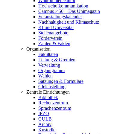
Willkommenskultur
Hochschulkommunikation
Campus1456 – Das Unimagazin
Veranstaltungskalender
Nachhaltigkeit und Klimaschutz
KI und Universität
Stellenangebote
Förderverein
Zahlen & Fakten
Organisation
Fakultäten
Leitung & Gremien
Verwaltung
Organigramm
Wahlen
Satzungen & Formulare
Gleichstellung
Zentrale Einrichtungen
Bibliothek
Rechenzentrum
Sprachenzentrum
IFZO
GULB
Archiv
Kustodie