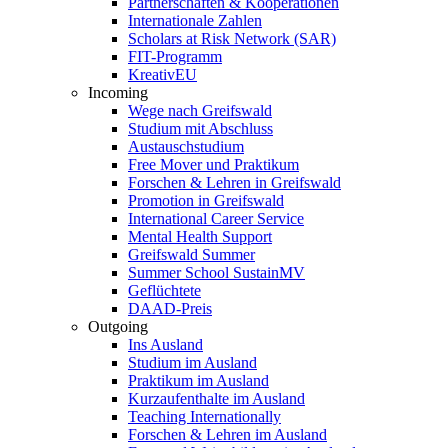
Partnerschaften & Kooperationen
Internationale Zahlen
Scholars at Risk Network (SAR)
FIT-Programm
KreativEU
Incoming
Wege nach Greifswald
Studium mit Abschluss
Austauschstudium
Free Mover und Praktikum
Forschen & Lehren in Greifswald
Promotion in Greifswald
International Career Service
Mental Health Support
Greifswald Summer
Summer School SustainMV
Geflüchtete
DAAD-Preis
Outgoing
Ins Ausland
Studium im Ausland
Praktikum im Ausland
Kurzaufenthalte im Ausland
Teaching Internationally
Forschen & Lehren im Ausland