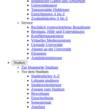
Botanischer Garten und Arboretum
Universitätssport
Tagungsstätte Hiddensee
Einrichtungen A bis Z
Zuständigkeiten A bis Z
Service
Rechtlich vorgeschriebene Beauftragte
Beratung, Hilfe und Unterstützung
Konfliktmanagement
Virtuelles Medienzentrum
Gesunde Universität
Alumni an der Universität
Ehrungen
Antidiskriminierung
Studium
Zur Hauptseite Studium
Vor dem Studium
Studienfächer A-Z
Lehramt studieren
Studienorientierung
Zugang zum Studium
Bewerbung
Einschreibung
Semesterstart
Anreisen