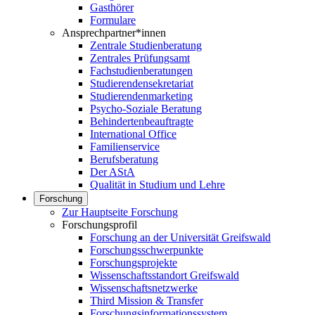
Gasthörer
Formulare
Ansprechpartner*innen
Zentrale Studienberatung
Zentrales Prüfungsamt
Fachstudienberatungen
Studierendensekretariat
Studierendenmarketing
Psycho-Soziale Beratung
Behindertenbeauftragte
International Office
Familienservice
Berufsberatung
Der AStA
Qualität in Studium und Lehre
Forschung
Zur Hauptseite Forschung
Forschungsprofil
Forschung an der Universität Greifswald
Forschungsschwerpunkte
Forschungsprojekte
Wissenschaftsstandort Greifswald
Wissenschaftsnetzwerke
Third Mission & Transfer
Forschungsinformationssystem