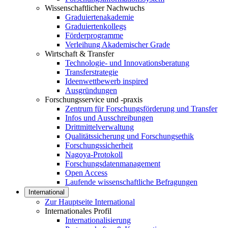
Wissenschaftlicher Nachwuchs
Graduiertenakademie
Graduiertenkollegs
Förderprogramme
Verleihung Akademischer Grade
Wirtschaft & Transfer
Technologie- und Innovationsberatung
Transferstrategie
Ideenwettbewerb inspired
Ausgründungen
Forschungsservice und -praxis
Zentrum für Forschungsförderung und Transfer
Infos und Ausschreibungen
Drittmittelverwaltung
Qualitätssicherung und Forschungsethik
Forschungssicherheit
Nagoya-Protokoll
Forschungsdatenmanagement
Open Access
Laufende wissenschaftliche Befragungen
International
Zur Hauptseite International
Internationales Profil
Internationalisierung