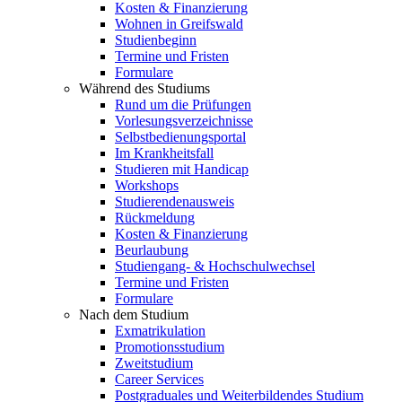
Kosten & Finanzierung
Wohnen in Greifswald
Studienbeginn
Termine und Fristen
Formulare
Während des Studiums
Rund um die Prüfungen
Vorlesungsverzeichnisse
Selbstbedienungsportal
Im Krankheitsfall
Studieren mit Handicap
Workshops
Studierendenausweis
Rückmeldung
Kosten & Finanzierung
Beurlaubung
Studiengang- & Hochschulwechsel
Termine und Fristen
Formulare
Nach dem Studium
Exmatrikulation
Promotionsstudium
Zweitstudium
Career Services
Postgraduales und Weiterbildendes Studium