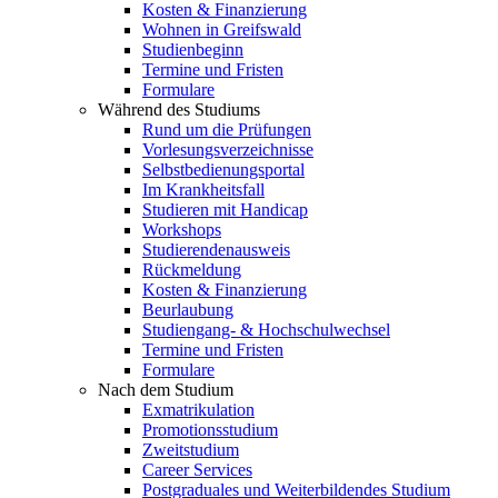
Kosten & Finanzierung
Wohnen in Greifswald
Studienbeginn
Termine und Fristen
Formulare
Während des Studiums
Rund um die Prüfungen
Vorlesungsverzeichnisse
Selbstbedienungsportal
Im Krankheitsfall
Studieren mit Handicap
Workshops
Studierendenausweis
Rückmeldung
Kosten & Finanzierung
Beurlaubung
Studiengang- & Hochschulwechsel
Termine und Fristen
Formulare
Nach dem Studium
Exmatrikulation
Promotionsstudium
Zweitstudium
Career Services
Postgraduales und Weiterbildendes Studium