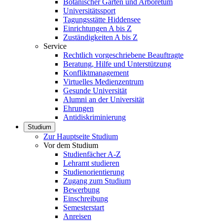
Botanischer Garten und Arboretum
Universitätssport
Tagungsstätte Hiddensee
Einrichtungen A bis Z
Zuständigkeiten A bis Z
Service
Rechtlich vorgeschriebene Beauftragte
Beratung, Hilfe und Unterstützung
Konfliktmanagement
Virtuelles Medienzentrum
Gesunde Universität
Alumni an der Universität
Ehrungen
Antidiskriminierung
Studium
Zur Hauptseite Studium
Vor dem Studium
Studienfächer A-Z
Lehramt studieren
Studienorientierung
Zugang zum Studium
Bewerbung
Einschreibung
Semesterstart
Anreisen