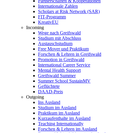
Partnerschaften & Kooperationen
Internationale Zahlen
Scholars at Risk Network (SAR)
FIT-Programm
KreativEU
Incoming
Wege nach Greifswald
Studium mit Abschluss
Austauschstudium
Free Mover und Praktikum
Forschen & Lehren in Greifswald
Promotion in Greifswald
International Career Service
Mental Health Support
Greifswald Summer
Summer School SustainMV
Geflüchtete
DAAD-Preis
Outgoing
Ins Ausland
Studium im Ausland
Praktikum im Ausland
Kurzaufenthalte im Ausland
Teaching Internationally
Forschen & Lehren im Ausland