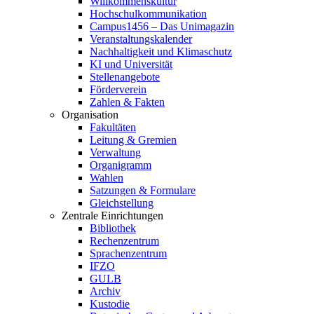
Willkommenskultur
Hochschulkommunikation
Campus1456 – Das Unimagazin
Veranstaltungskalender
Nachhaltigkeit und Klimaschutz
KI und Universität
Stellenangebote
Förderverein
Zahlen & Fakten
Organisation
Fakultäten
Leitung & Gremien
Verwaltung
Organigramm
Wahlen
Satzungen & Formulare
Gleichstellung
Zentrale Einrichtungen
Bibliothek
Rechenzentrum
Sprachenzentrum
IFZO
GULB
Archiv
Kustodie