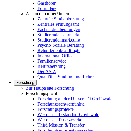
Gasthörer
Formulare
Ansprechpartner*innen
Zentrale Studienberatung
Zentrales Prüfungsamt
Fachstudienberatungen
Studierendensekretariat
Studierendenmarketing
Psycho-Soziale Beratung
Behindertenbeauftragte
International Office
Familienservice
Berufsberatung
Der AStA
Qualität in Studium und Lehre
Forschung
Zur Hauptseite Forschung
Forschungsprofil
Forschung an der Universität Greifswald
Forschungsschwerpunkte
Forschungsprojekte
Wissenschaftsstandort Greifswald
Wissenschaftsnetzwerke
Third Mission & Transfer
Forschungsinformationssystem