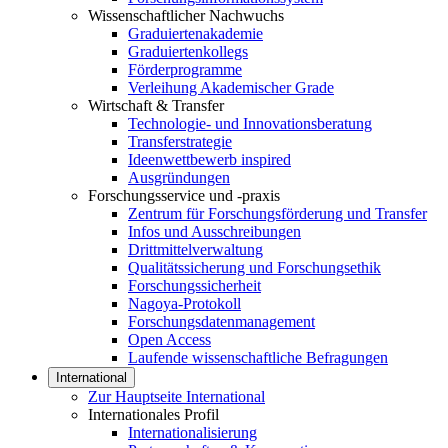
Wissenschaftlicher Nachwuchs
Graduiertenakademie
Graduiertenkollegs
Förderprogramme
Verleihung Akademischer Grade
Wirtschaft & Transfer
Technologie- und Innovationsberatung
Transferstrategie
Ideenwettbewerb inspired
Ausgründungen
Forschungsservice und -praxis
Zentrum für Forschungsförderung und Transfer
Infos und Ausschreibungen
Drittmittelverwaltung
Qualitätssicherung und Forschungsethik
Forschungssicherheit
Nagoya-Protokoll
Forschungsdatenmanagement
Open Access
Laufende wissenschaftliche Befragungen
International
Zur Hauptseite International
Internationales Profil
Internationalisierung