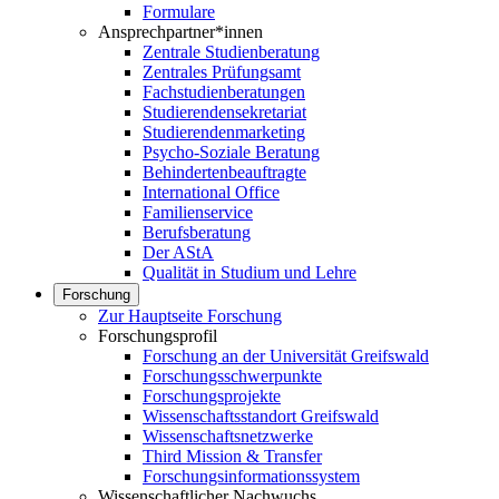
Formulare
Ansprechpartner*innen
Zentrale Studienberatung
Zentrales Prüfungsamt
Fachstudienberatungen
Studierendensekretariat
Studierendenmarketing
Psycho-Soziale Beratung
Behindertenbeauftragte
International Office
Familienservice
Berufsberatung
Der AStA
Qualität in Studium und Lehre
Forschung
Zur Hauptseite Forschung
Forschungsprofil
Forschung an der Universität Greifswald
Forschungsschwerpunkte
Forschungsprojekte
Wissenschaftsstandort Greifswald
Wissenschaftsnetzwerke
Third Mission & Transfer
Forschungsinformationssystem
Wissenschaftlicher Nachwuchs