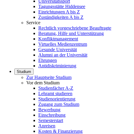
Universitätssport
Tagungsstätte Hiddensee
Einrichtungen A bis Z
Zuständigkeiten A bis Z
Service
Rechtlich vorgeschriebene Beauftragte
Beratung, Hilfe und Unterstützung
Konfliktmanagement
Virtuelles Medienzentrum
Gesunde Universität
Alumni an der Universität
Ehrungen
Antidiskriminierung
Studium
Zur Hauptseite Studium
Vor dem Studium
Studienfächer A-Z
Lehramt studieren
Studienorientierung
Zugang zum Studium
Bewerbung
Einschreibung
Semesterstart
Anreisen
Kosten & Finanzierung