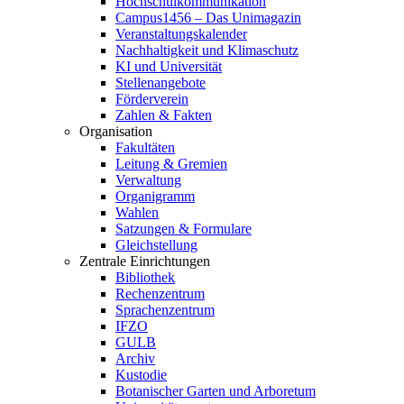
Hochschulkommunikation
Campus1456 – Das Unimagazin
Veranstaltungskalender
Nachhaltigkeit und Klimaschutz
KI und Universität
Stellenangebote
Förderverein
Zahlen & Fakten
Organisation
Fakultäten
Leitung & Gremien
Verwaltung
Organigramm
Wahlen
Satzungen & Formulare
Gleichstellung
Zentrale Einrichtungen
Bibliothek
Rechenzentrum
Sprachenzentrum
IFZO
GULB
Archiv
Kustodie
Botanischer Garten und Arboretum