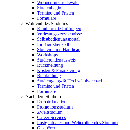
Wohnen in Greifswald
Studienbeginn
Termine und Fristen
Formulare
Während des Studiums
Rund um die Prüfungen
Vorlesungsverzeichnisse
Selbstbedienungsportal
Im Krankheitsfall
Studieren mit Handicap
Workshops
Studierendenausweis
Rückmeldung
Kosten & Finanzierung
Beurlaubung
Studiengang- & Hochschulwechsel
Termine und Fristen
Formulare
Nach dem Studium
Exmatrikulation
Promotionsstudium
Zweitstudium
Career Services
Postgraduales und Weiterbildendes Studium
Gasthörer