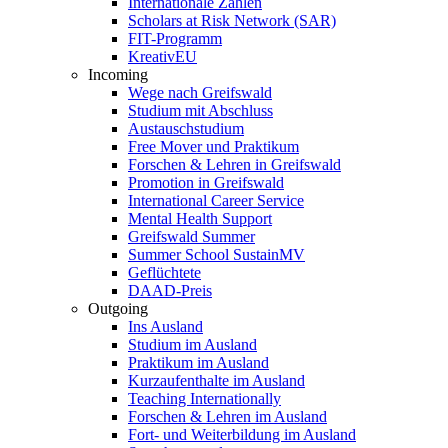
Internationale Zahlen
Scholars at Risk Network (SAR)
FIT-Programm
KreativEU
Incoming
Wege nach Greifswald
Studium mit Abschluss
Austauschstudium
Free Mover und Praktikum
Forschen & Lehren in Greifswald
Promotion in Greifswald
International Career Service
Mental Health Support
Greifswald Summer
Summer School SustainMV
Geflüchtete
DAAD-Preis
Outgoing
Ins Ausland
Studium im Ausland
Praktikum im Ausland
Kurzaufenthalte im Ausland
Teaching Internationally
Forschen & Lehren im Ausland
Fort- und Weiterbildung im Ausland