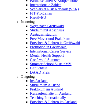
Partnerschaften & Kooperationen
Internationale Zahlen
Scholars at Risk Network (SAR)
FIT-Programm
KreativEU
Incoming
Wege nach Greifswald
Studium mit Abschluss
Austauschstudium
Free Mover und Praktikum
Forschen & Lehren in Greifswald
Promotion in Greifswald
International Career Service
Mental Health Support
Greifswald Summer
Summer School SustainMV
Geflüchtete
DAAD-Preis
Outgoing
Ins Ausland
Studium im Ausland
Praktikum im Ausland
Kurzaufenthalte im Ausland
Teaching Internationally
Forschen & Lehren im Ausland