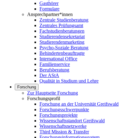
Gasthörer
Formulare
Ansprechpartner*innen
Zentrale Studienberatung
Zentrales Prüfungsamt
Fachstudienberatungen
Studierendensekretariat
Studierendenmarketing
Psycho-Soziale Beratung
Behindertenbeauftragte
International Office
Familienservice
Berufsberatung
Der AStA
Qualität in Studium und Lehre
Forschung
Zur Hauptseite Forschung
Forschungsprofil
Forschung an der Universität Greifswald
Forschungsschwerpunkte
Forschungsprojekte
Wissenschaftsstandort Greifswald
Wissenschaftsnetzwerke
Third Mission & Transfer
Forschungsinformationssystem