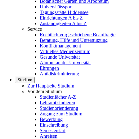
Botanischer Garten und Arboretum
Universitätssport
Tagungsstätte Hiddensee
Einrichtungen A bis Z
Zuständigkeiten A bis Z
Service
Rechtlich vorgeschriebene Beauftragte
Beratung, Hilfe und Unterstützung
Konfliktmanagement
Virtuelles Medienzentrum
Gesunde Universität
Alumni an der Universität
Ehrungen
Antidiskriminierung
Studium
Zur Hauptseite Studium
Vor dem Studium
Studienfächer A-Z
Lehramt studieren
Studienorientierung
Zugang zum Studium
Bewerbung
Einschreibung
Semesterstart
Anreisen