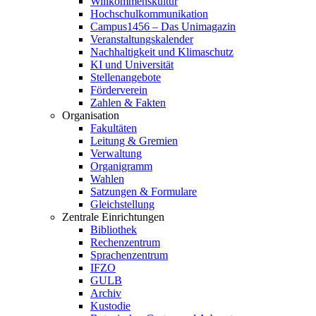
Willkommenskultur
Hochschulkommunikation
Campus1456 – Das Unimagazin
Veranstaltungskalender
Nachhaltigkeit und Klimaschutz
KI und Universität
Stellenangebote
Förderverein
Zahlen & Fakten
Organisation
Fakultäten
Leitung & Gremien
Verwaltung
Organigramm
Wahlen
Satzungen & Formulare
Gleichstellung
Zentrale Einrichtungen
Bibliothek
Rechenzentrum
Sprachenzentrum
IFZO
GULB
Archiv
Kustodie