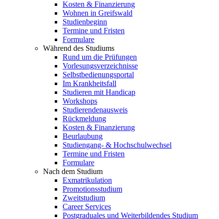
Kosten & Finanzierung
Wohnen in Greifswald
Studienbeginn
Termine und Fristen
Formulare
Während des Studiums
Rund um die Prüfungen
Vorlesungsverzeichnisse
Selbstbedienungsportal
Im Krankheitsfall
Studieren mit Handicap
Workshops
Studierendenausweis
Rückmeldung
Kosten & Finanzierung
Beurlaubung
Studiengang- & Hochschulwechsel
Termine und Fristen
Formulare
Nach dem Studium
Exmatrikulation
Promotionsstudium
Zweitstudium
Career Services
Postgraduales und Weiterbildendes Studium