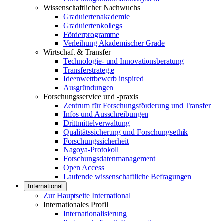
Wissenschaftlicher Nachwuchs
Graduiertenakademie
Graduiertenkollegs
Förderprogramme
Verleihung Akademischer Grade
Wirtschaft & Transfer
Technologie- und Innovationsberatung
Transferstrategie
Ideenwettbewerb inspired
Ausgründungen
Forschungsservice und -praxis
Zentrum für Forschungsförderung und Transfer
Infos und Ausschreibungen
Drittmittelverwaltung
Qualitätssicherung und Forschungsethik
Forschungssicherheit
Nagoya-Protokoll
Forschungsdatenmanagement
Open Access
Laufende wissenschaftliche Befragungen
International
Zur Hauptseite International
Internationales Profil
Internationalisierung