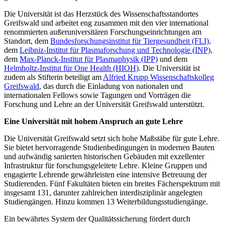
Die Universität ist das Herzstück des Wissenschaftsstandortes
Greifswald und arbeitet eng zusammen mit den vier international
renommierten außeruniversitären Forschungseinrichtungen am
Standort, dem
Bundesforschungsinstitut für Tiergesundheit (FLI)
,
dem
Leibniz-Institut für Plasmaforschung und Technologie (INP)
,
dem
Max-Planck-Institut für Plasmaphysik (IPP)
und dem
Helmholtz-Institut für One Health (HIOH)
. Die Universität ist
zudem als Stifterin beteiligt am
Alfried Krupp Wissenschaftskolleg
Greifswald
, das durch die Einladung von nationalen und
internationalen Fellows sowie Tagungen und Vorträgen die
Forschung und Lehre an der Universität Greifswald unterstützt.
Eine Universität mit hohem Anspruch an gute Lehre
Die Universität Greifswald setzt sich hohe Maßstäbe für gute Lehre.
Sie bietet hervorragende Studienbedingungen in modernen Bauten
und aufwändig sanierten historischen Gebäuden mit exzellenter
Infrastruktur für forschungsgeleitete Lehre. Kleine Gruppen und
engagierte Lehrende gewährleisten eine intensive Betreuung der
Studierenden. Fünf Fakultäten bieten ein breites Fächerspektrum mit
insgesamt 131, darunter zahlreichen interdisziplinär angelegten
Studiengängen. Hinzu kommen 13 Weiterbildungsstudiengänge.
Ein bewährtes System der Qualitätssicherung fördert durch