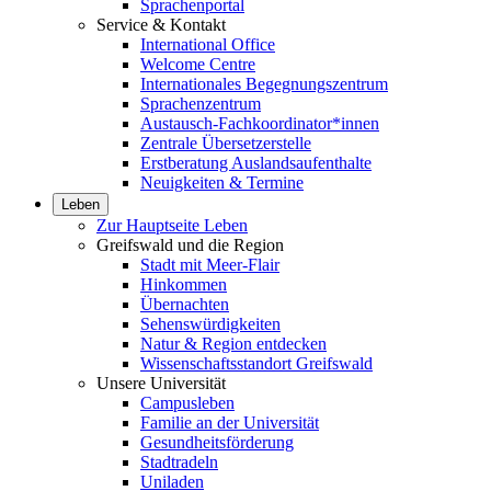
Sprachenportal
Service & Kontakt
International Office
Welcome Centre
Internationales Begegnungszentrum
Sprachenzentrum
Austausch-Fachkoordinator*innen
Zentrale Übersetzerstelle
Erstberatung Auslandsaufenthalte
Neuigkeiten & Termine
Leben
Zur Hauptseite Leben
Greifswald und die Region
Stadt mit Meer-Flair
Hinkommen
Übernachten
Sehenswürdigkeiten
Natur & Region entdecken
Wissenschaftsstandort Greifswald
Unsere Universität
Campusleben
Familie an der Universität
Gesundheitsförderung
Stadtradeln
Uniladen