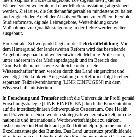
interdisziplinäre Bachelorangebote. Die sogenannten „kleinen
Fächer“ sollen weiterhin mit einer Mindestausstattung abgesichert
werden. Ziel ist es, die Studienanfängerzahlen mindestens zu halten
und zugleich den Anteil der Absolvent*innen zu erhöhen. Flexible
Studienformate, digitale Lehrangebote, Weiterbildung sowie
Maßnahmen zur Qualitätssteigerung in der Lehre werden weiter
ausgebaut.
Ein zentraler Schwerpunkt liegt auf der
Lehrkräftebildung
. Vor
dem Hintergrund der landesweiten Reform wird das bestehende
Angebot ausgebaut und weiterentwickelt. Mehrere Professuren,
unter anderem in der Medienpädagogik und im Bereich des
Grundschullehramts sowie zahlreiche unbefristete
Wissenschaftler*innen werden durch das Land eingerichtet und
verstetigt. Die konkrete Ausgestaltung der Reform erfolgt in einer
separaten Teilzielvereinbarung [LINK EINFÜGEN] mit dem
Wissenschaftsministerium.
In
Forschung und Transfer
schärft die Universität ihr Profil gemäß
Forschungsstrategie [LINK EINFÜGEN] durch die Konzentration
auf die interdisziplinären Schwerpunkte Ostseeraum, One Health
und Prävention. Diese werden strategisch weiterentwickelt, um die
nationale und internationale Wettbewerbsfähigkeit zu stärken,
insbesondere im Hinblick auf große Drittmittelprogramme und die
Exzellenzstrategie des Bundes. Das Land unterstützt profilbildende
Strukturen wie das Interdisziplinäre Forschungszentrum Ostseeraum