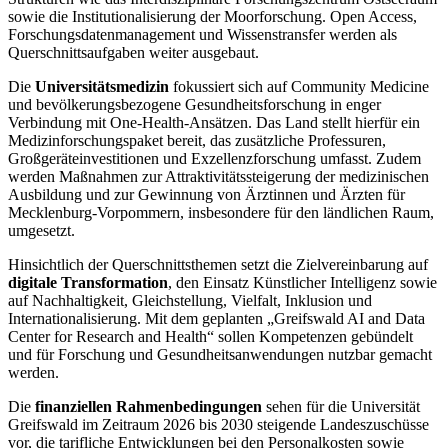
sowie die Institutionalisierung der Moorforschung. Open Access,
Forschungsdatenmanagement und Wissenstransfer werden als
Querschnittsaufgaben weiter ausgebaut.
Die
Universitätsmedizin
fokussiert sich auf Community Medicine
und bevölkerungsbezogene Gesundheitsforschung in enger
Verbindung mit One-Health-Ansätzen. Das Land stellt hierfür ein
Medizinforschungspaket bereit, das zusätzliche Professuren,
Großgeräteinvestitionen und Exzellenzforschung umfasst. Zudem
werden Maßnahmen zur Attraktivitätssteigerung der medizinischen
Ausbildung und zur Gewinnung von Ärztinnen und Ärzten für
Mecklenburg-Vorpommern, insbesondere für den ländlichen Raum,
umgesetzt.
Hinsichtlich der Querschnittsthemen setzt die Zielvereinbarung auf
digitale Transformation
, den Einsatz Künstlicher Intelligenz sowie
auf Nachhaltigkeit, Gleichstellung, Vielfalt, Inklusion und
Internationalisierung. Mit dem geplanten „Greifswald AI and Data
Center for Research and Health“ sollen Kompetenzen gebündelt
und für Forschung und Gesundheitsanwendungen nutzbar gemacht
werden.
Die
finanziellen Rahmenbedingungen
sehen für die Universität
Greifswald im Zeitraum 2026 bis 2030 steigende Landeszuschüsse
vor, die tarifliche Entwicklungen bei den Personalkosten sowie