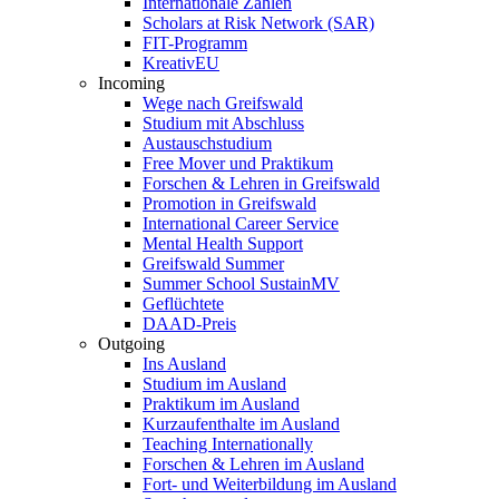
Internationale Zahlen
Scholars at Risk Network (SAR)
FIT-Programm
KreativEU
Incoming
Wege nach Greifswald
Studium mit Abschluss
Austauschstudium
Free Mover und Praktikum
Forschen & Lehren in Greifswald
Promotion in Greifswald
International Career Service
Mental Health Support
Greifswald Summer
Summer School SustainMV
Geflüchtete
DAAD-Preis
Outgoing
Ins Ausland
Studium im Ausland
Praktikum im Ausland
Kurzaufenthalte im Ausland
Teaching Internationally
Forschen & Lehren im Ausland
Fort- und Weiterbildung im Ausland