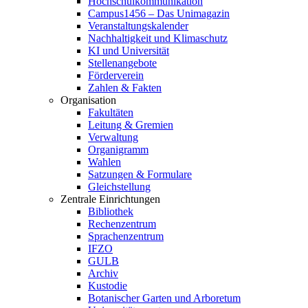
Hochschulkommunikation
Campus1456 – Das Unimagazin
Veranstaltungskalender
Nachhaltigkeit und Klimaschutz
KI und Universität
Stellenangebote
Förderverein
Zahlen & Fakten
Organisation
Fakultäten
Leitung & Gremien
Verwaltung
Organigramm
Wahlen
Satzungen & Formulare
Gleichstellung
Zentrale Einrichtungen
Bibliothek
Rechenzentrum
Sprachenzentrum
IFZO
GULB
Archiv
Kustodie
Botanischer Garten und Arboretum