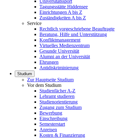
Universitätssport
Tagungsstätte Hiddensee
Einrichtungen A bis Z
Zuständigkeiten A bis Z
Service
Rechtlich vorgeschriebene Beauftragte
Beratung, Hilfe und Unterstützung
Konfliktmanagement
Virtuelles Medienzentrum
Gesunde Universität
Alumni an der Universität
Ehrungen
Antidiskriminierung
Studium
Zur Hauptseite Studium
Vor dem Studium
Studienfächer A-Z
Lehramt studieren
Studienorientierung
Zugang zum Studium
Bewerbung
Einschreibung
Semesterstart
Anreisen
Kosten & Finanzierung