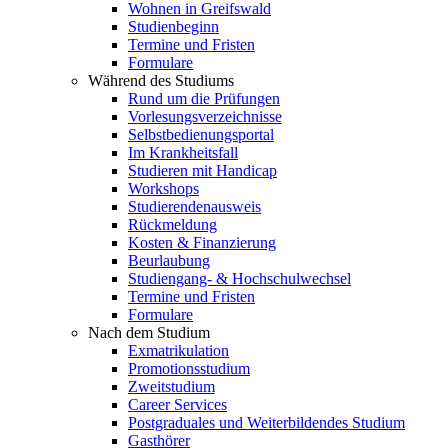
Wohnen in Greifswald
Studienbeginn
Termine und Fristen
Formulare
Während des Studiums
Rund um die Prüfungen
Vorlesungsverzeichnisse
Selbstbedienungsportal
Im Krankheitsfall
Studieren mit Handicap
Workshops
Studierendenausweis
Rückmeldung
Kosten & Finanzierung
Beurlaubung
Studiengang- & Hochschulwechsel
Termine und Fristen
Formulare
Nach dem Studium
Exmatrikulation
Promotionsstudium
Zweitstudium
Career Services
Postgraduales und Weiterbildendes Studium
Gasthörer