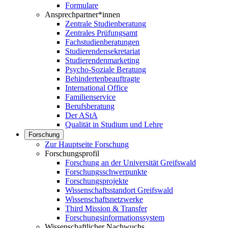
Formulare
Ansprechpartner*innen
Zentrale Studienberatung
Zentrales Prüfungsamt
Fachstudienberatungen
Studierendensekretariat
Studierendenmarketing
Psycho-Soziale Beratung
Behindertenbeauftragte
International Office
Familienservice
Berufsberatung
Der AStA
Qualität in Studium und Lehre
Forschung
Zur Hauptseite Forschung
Forschungsprofil
Forschung an der Universität Greifswald
Forschungsschwerpunkte
Forschungsprojekte
Wissenschaftsstandort Greifswald
Wissenschaftsnetzwerke
Third Mission & Transfer
Forschungsinformationssystem
Wissenschaftlicher Nachwuchs