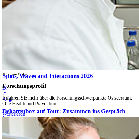
Sa.
22
Aug.
Debattenbox auf Tour: Zusammen ins Gespräch
kommen
Mo.
24
Aug.
© Kilian Köthe
Spins, Waves and Interactions 2026
Forschungsprofil
Di.
25
Erfahren Sie mehr über die Forschungsschwerpunkte Ostseeraum,
Aug.
One Health und Prävention.
Debattenbox auf Tour: Zusammen ins Gespräch
Weiterlesen
kommen
Alle Veranstaltungen