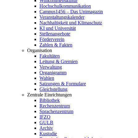
Willkommenskultur
Hochschulkommunikation
Campus1456 – Das Unimagazin
Veranstaltungskalender
Nachhaltigkeit und Klimaschutz
KI und Universität
Stellenangebote
Förderverein
Zahlen & Fakten
Organisation
Fakultäten
Leitung & Gremien
Verwaltung
Organigramm
Wahlen
Satzungen & Formulare
Gleichstellung
Zentrale Einrichtungen
Bibliothek
Rechenzentrum
Sprachenzentrum
IFZO
GULB
Archiv
Kustodie