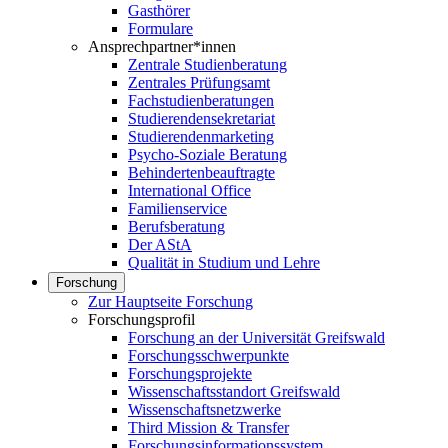
Gasthörer
Formulare
Ansprechpartner*innen
Zentrale Studienberatung
Zentrales Prüfungsamt
Fachstudienberatungen
Studierendensekretariat
Studierendenmarketing
Psycho-Soziale Beratung
Behindertenbeauftragte
International Office
Familienservice
Berufsberatung
Der AStA
Qualität in Studium und Lehre
Forschung
Zur Hauptseite Forschung
Forschungsprofil
Forschung an der Universität Greifswald
Forschungsschwerpunkte
Forschungsprojekte
Wissenschaftsstandort Greifswald
Wissenschaftsnetzwerke
Third Mission & Transfer
Forschungsinformationssystem