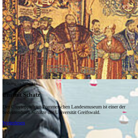
© Grzegorz Solecki
Uni mit Schatz
Der Croyteppich im Pommerschen Landesmuseum ist einer der
bedeutendsten Schätze der Universität Greifswald.
Weiterlesen