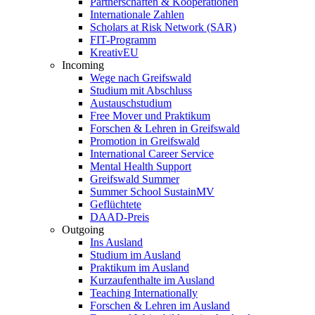
Partnerschaften & Kooperationen
Internationale Zahlen
Scholars at Risk Network (SAR)
FIT-Programm
KreativEU
Incoming
Wege nach Greifswald
Studium mit Abschluss
Austauschstudium
Free Mover und Praktikum
Forschen & Lehren in Greifswald
Promotion in Greifswald
International Career Service
Mental Health Support
Greifswald Summer
Summer School SustainMV
Geflüchtete
DAAD-Preis
Outgoing
Ins Ausland
Studium im Ausland
Praktikum im Ausland
Kurzaufenthalte im Ausland
Teaching Internationally
Forschen & Lehren im Ausland