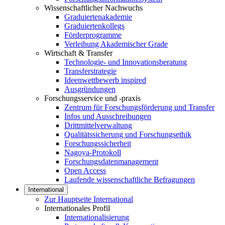
Wissenschaftlicher Nachwuchs
Graduiertenakademie
Graduiertenkollegs
Förderprogramme
Verleihung Akademischer Grade
Wirtschaft & Transfer
Technologie- und Innovationsberatung
Transferstrategie
Ideenwettbewerb inspired
Ausgründungen
Forschungsservice und -praxis
Zentrum für Forschungsförderung und Transfer
Infos und Ausschreibungen
Drittmittelverwaltung
Qualitätssicherung und Forschungsethik
Forschungssicherheit
Nagoya-Protokoll
Forschungsdatenmanagement
Open Access
Laufende wissenschaftliche Befragungen
International
Zur Hauptseite International
Internationales Profil
Internationalisierung