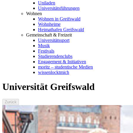
Uniladen
Universitätsführungen
Wohnen
Wohnen in Greifswald
Wohnheime
Heimathafen Greifswald
Gemeinschaft & Freizeit
Universitätssport
Musik
Festivals
Studierendenclubs
Engagement & Initiativen
moritz – studentische Medien
wissenlocktmich
Universität Greifswald
Zurück