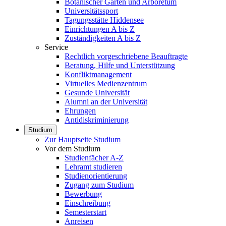
Botanischer Garten und Arboretum
Universitätssport
Tagungsstätte Hiddensee
Einrichtungen A bis Z
Zuständigkeiten A bis Z
Service
Rechtlich vorgeschriebene Beauftragte
Beratung, Hilfe und Unterstützung
Konfliktmanagement
Virtuelles Medienzentrum
Gesunde Universität
Alumni an der Universität
Ehrungen
Antidiskriminierung
Studium
Zur Hauptseite Studium
Vor dem Studium
Studienfächer A-Z
Lehramt studieren
Studienorientierung
Zugang zum Studium
Bewerbung
Einschreibung
Semesterstart
Anreisen