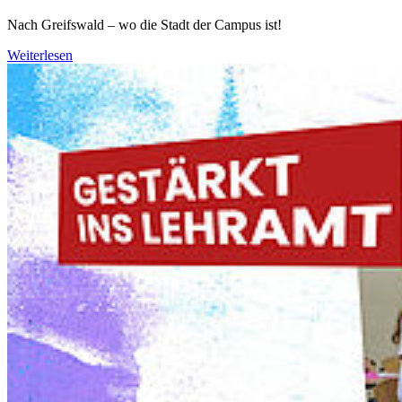
Nach Greifswald – wo die Stadt der Campus ist!
Weiterlesen
Weiter
Go to slide 1
Go to slide 2
Go to slide 3
Go to slide 4
Go to slide 5
Go to slide 6
Aktuelle Medieninformationen und
Veranstaltungen der Universität
Greifswald
05.08.2026
Hoffnung in Zeiten der Klimamüdigkeit: Neun
Erfolgsgeschichten aus Mooren weltweit