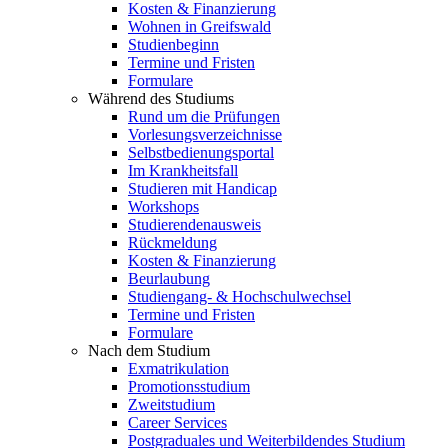
Kosten & Finanzierung
Wohnen in Greifswald
Studienbeginn
Termine und Fristen
Formulare
Während des Studiums
Rund um die Prüfungen
Vorlesungsverzeichnisse
Selbstbedienungsportal
Im Krankheitsfall
Studieren mit Handicap
Workshops
Studierendenausweis
Rückmeldung
Kosten & Finanzierung
Beurlaubung
Studiengang- & Hochschulwechsel
Termine und Fristen
Formulare
Nach dem Studium
Exmatrikulation
Promotionsstudium
Zweitstudium
Career Services
Postgraduales und Weiterbildendes Studium