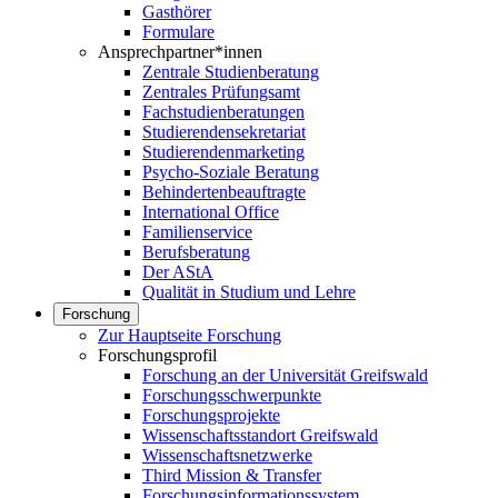
Gasthörer
Formulare
Ansprechpartner*innen
Zentrale Studienberatung
Zentrales Prüfungsamt
Fachstudienberatungen
Studierendensekretariat
Studierendenmarketing
Psycho-Soziale Beratung
Behindertenbeauftragte
International Office
Familienservice
Berufsberatung
Der AStA
Qualität in Studium und Lehre
Forschung
Zur Hauptseite Forschung
Forschungsprofil
Forschung an der Universität Greifswald
Forschungsschwerpunkte
Forschungsprojekte
Wissenschaftsstandort Greifswald
Wissenschaftsnetzwerke
Third Mission & Transfer
Forschungsinformationssystem