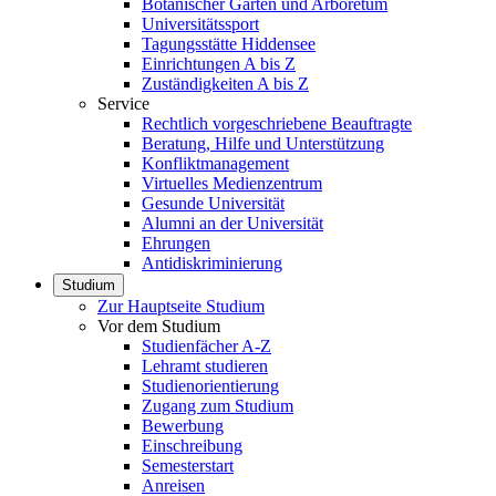
Botanischer Garten und Arboretum
Universitätssport
Tagungsstätte Hiddensee
Einrichtungen A bis Z
Zuständigkeiten A bis Z
Service
Rechtlich vorgeschriebene Beauftragte
Beratung, Hilfe und Unterstützung
Konfliktmanagement
Virtuelles Medienzentrum
Gesunde Universität
Alumni an der Universität
Ehrungen
Antidiskriminierung
Studium
Zur Hauptseite Studium
Vor dem Studium
Studienfächer A-Z
Lehramt studieren
Studienorientierung
Zugang zum Studium
Bewerbung
Einschreibung
Semesterstart
Anreisen