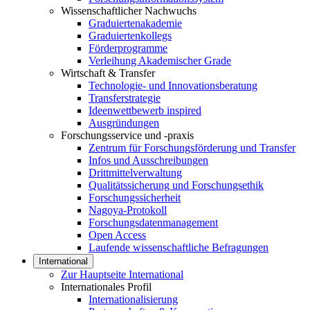
Wissenschaftlicher Nachwuchs
Graduiertenakademie
Graduiertenkollegs
Förderprogramme
Verleihung Akademischer Grade
Wirtschaft & Transfer
Technologie- und Innovationsberatung
Transferstrategie
Ideenwettbewerb inspired
Ausgründungen
Forschungsservice und -praxis
Zentrum für Forschungsförderung und Transfer
Infos und Ausschreibungen
Drittmittelverwaltung
Qualitätssicherung und Forschungsethik
Forschungssicherheit
Nagoya-Protokoll
Forschungsdatenmanagement
Open Access
Laufende wissenschaftliche Befragungen
International
Zur Hauptseite International
Internationales Profil
Internationalisierung