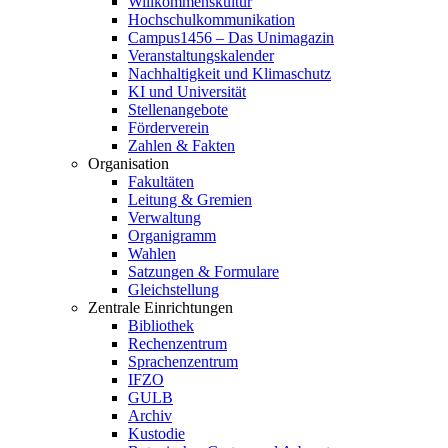
Willkommenskultur
Hochschulkommunikation
Campus1456 – Das Unimagazin
Veranstaltungskalender
Nachhaltigkeit und Klimaschutz
KI und Universität
Stellenangebote
Förderverein
Zahlen & Fakten
Organisation
Fakultäten
Leitung & Gremien
Verwaltung
Organigramm
Wahlen
Satzungen & Formulare
Gleichstellung
Zentrale Einrichtungen
Bibliothek
Rechenzentrum
Sprachenzentrum
IFZO
GULB
Archiv
Kustodie