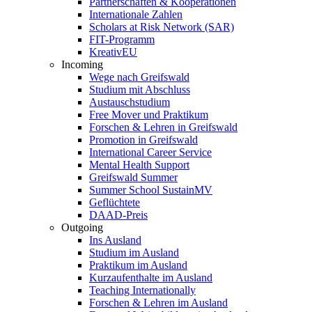
Partnerschaften & Kooperationen
Internationale Zahlen
Scholars at Risk Network (SAR)
FIT-Programm
KreativEU
Incoming
Wege nach Greifswald
Studium mit Abschluss
Austauschstudium
Free Mover und Praktikum
Forschen & Lehren in Greifswald
Promotion in Greifswald
International Career Service
Mental Health Support
Greifswald Summer
Summer School SustainMV
Geflüchtete
DAAD-Preis
Outgoing
Ins Ausland
Studium im Ausland
Praktikum im Ausland
Kurzaufenthalte im Ausland
Teaching Internationally
Forschen & Lehren im Ausland