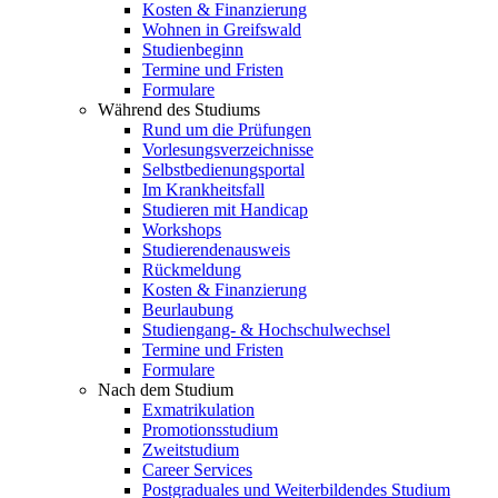
Kosten & Finanzierung
Wohnen in Greifswald
Studienbeginn
Termine und Fristen
Formulare
Während des Studiums
Rund um die Prüfungen
Vorlesungsverzeichnisse
Selbstbedienungsportal
Im Krankheitsfall
Studieren mit Handicap
Workshops
Studierendenausweis
Rückmeldung
Kosten & Finanzierung
Beurlaubung
Studiengang- & Hochschulwechsel
Termine und Fristen
Formulare
Nach dem Studium
Exmatrikulation
Promotionsstudium
Zweitstudium
Career Services
Postgraduales und Weiterbildendes Studium