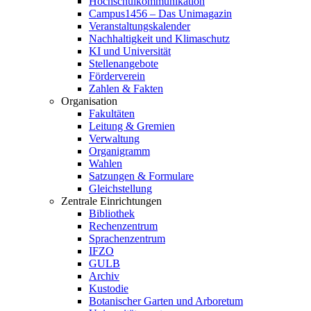
Hochschulkommunikation
Campus1456 – Das Unimagazin
Veranstaltungskalender
Nachhaltigkeit und Klimaschutz
KI und Universität
Stellenangebote
Förderverein
Zahlen & Fakten
Organisation
Fakultäten
Leitung & Gremien
Verwaltung
Organigramm
Wahlen
Satzungen & Formulare
Gleichstellung
Zentrale Einrichtungen
Bibliothek
Rechenzentrum
Sprachenzentrum
IFZO
GULB
Archiv
Kustodie
Botanischer Garten und Arboretum