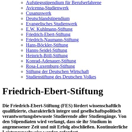
Aufstiegsstipendium für Berufserfahrene
Avicenna-Studienwerk
Cusanuswerk
Deutschlandstipendium
Evangelisches Studienwerk
E.W. Kuhlmann-Stiftung
Friedrich-Ebert-Stiftung
Friedrich-Naumann-Stiftung
Hans-Böckler-Stiftung
Hanns-Seidel-Stiftung
Heinrich-Böll-Stiftung
Konrad-Adenauer-Stiftung
Rosa-Luxemburg-Stiftung
Stiftung der Deutschen Wirtschaft
Studienstiftung des Deutschen Volkes
Friedrich-Ebert-Stiftung
Die Friedrich-Ebert-Stiftung (FES) fördert wissenschaftlich
qualifizierte, charakterlich integre und gesellschaftspolitisch
verantwortungsbewusste Studierende aller Studiengänge. Von
den Stipendiaten wird verlangt, dass sie ihr Studium in
angemessener Zeit und mit Erfolg abschließen. Kontinuierliche