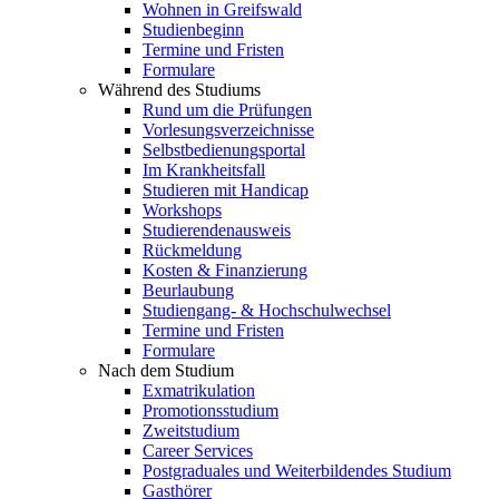
Wohnen in Greifswald
Studienbeginn
Termine und Fristen
Formulare
Während des Studiums
Rund um die Prüfungen
Vorlesungsverzeichnisse
Selbstbedienungsportal
Im Krankheitsfall
Studieren mit Handicap
Workshops
Studierendenausweis
Rückmeldung
Kosten & Finanzierung
Beurlaubung
Studiengang- & Hochschulwechsel
Termine und Fristen
Formulare
Nach dem Studium
Exmatrikulation
Promotionsstudium
Zweitstudium
Career Services
Postgraduales und Weiterbildendes Studium
Gasthörer