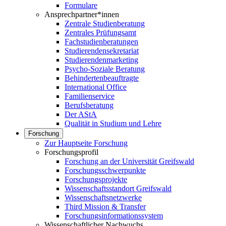
Formulare
Ansprechpartner*innen
Zentrale Studienberatung
Zentrales Prüfungsamt
Fachstudienberatungen
Studierendensekretariat
Studierendenmarketing
Psycho-Soziale Beratung
Behindertenbeauftragte
International Office
Familienservice
Berufsberatung
Der AStA
Qualität in Studium und Lehre
Forschung
Zur Hauptseite Forschung
Forschungsprofil
Forschung an der Universität Greifswald
Forschungsschwerpunkte
Forschungsprojekte
Wissenschaftsstandort Greifswald
Wissenschaftsnetzwerke
Third Mission & Transfer
Forschungsinformationssystem
Wissenschaftlicher Nachwuchs