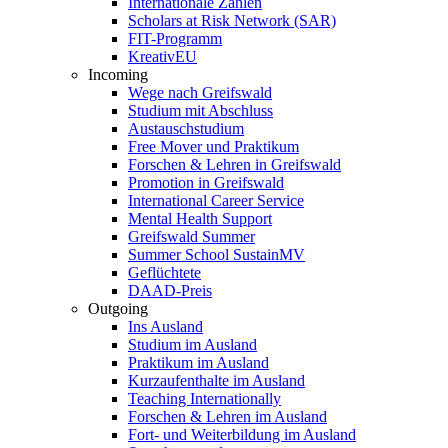
Internationale Zahlen
Scholars at Risk Network (SAR)
FIT-Programm
KreativEU
Incoming
Wege nach Greifswald
Studium mit Abschluss
Austauschstudium
Free Mover und Praktikum
Forschen & Lehren in Greifswald
Promotion in Greifswald
International Career Service
Mental Health Support
Greifswald Summer
Summer School SustainMV
Geflüchtete
DAAD-Preis
Outgoing
Ins Ausland
Studium im Ausland
Praktikum im Ausland
Kurzaufenthalte im Ausland
Teaching Internationally
Forschen & Lehren im Ausland
Fort- und Weiterbildung im Ausland