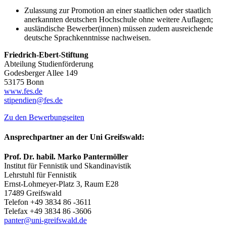
Zulassung zur Promotion an einer staatlichen oder staatlich
anerkannten deutschen Hochschule ohne weitere Auflagen;
ausländische Bewerber(innen) müssen zudem ausreichende
deutsche Sprachkenntnisse nachweisen.
Friedrich-Ebert-Stiftung
Abteilung Studienförderung
Godesberger Allee 149
53175 Bonn
www.fes.de
stipendien
@fes
.de
Zu den Bewerbungseiten
Ansprechpartner an der Uni Greifswald:
Prof. Dr. habil. Marko Pantermöller
Institut für Fennistik und Skandinavistik
Lehrstuhl für Fennistik
Ernst-Lohmeyer-Platz 3, Raum E28
17489 Greifswald
Telefon +49 3834 86 -3611
Telefax +49 3834 86 -3606
panter
@uni-greifswald
.de