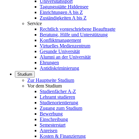
Universitätssport
Tagungsstätte Hiddensee
Einrichtungen A bis Z
Zuständigkeiten A bis Z
Service
Rechtlich vorgeschriebene Beauftragte
Beratung, Hilfe und Unterstützung
Konfliktmanagement
Virtuelles Medienzentrum
Gesunde Universität
Alumni an der Universität
Ehrungen
Antidiskriminierung
Studium
Zur Hauptseite Studium
Vor dem Studium
Studienfächer A-Z
Lehramt studieren
Studienorientierung
Zugang zum Studium
Bewerbung
Einschreibung
Semesterstart
Anreisen
Kosten & Finanzierung