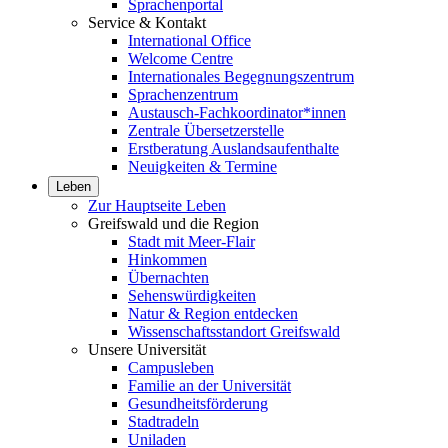
Sprachenportal
Service & Kontakt
International Office
Welcome Centre
Internationales Begegnungszentrum
Sprachenzentrum
Austausch-Fachkoordinator*innen
Zentrale Übersetzerstelle
Erstberatung Auslandsaufenthalte
Neuigkeiten & Termine
Leben
Zur Hauptseite Leben
Greifswald und die Region
Stadt mit Meer-Flair
Hinkommen
Übernachten
Sehenswürdigkeiten
Natur & Region entdecken
Wissenschaftsstandort Greifswald
Unsere Universität
Campusleben
Familie an der Universität
Gesundheitsförderung
Stadtradeln
Uniladen