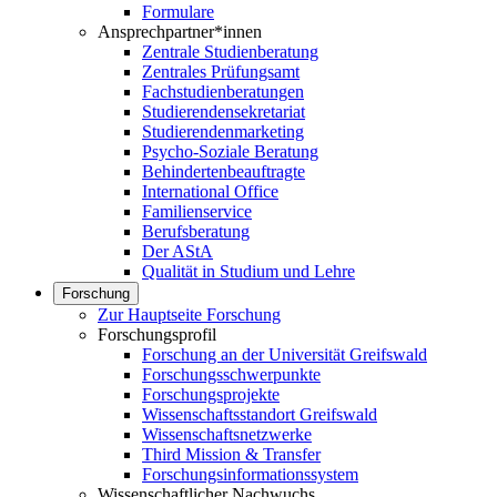
Formulare
Ansprechpartner*innen
Zentrale Studienberatung
Zentrales Prüfungsamt
Fachstudienberatungen
Studierendensekretariat
Studierendenmarketing
Psycho-Soziale Beratung
Behindertenbeauftragte
International Office
Familienservice
Berufsberatung
Der AStA
Qualität in Studium und Lehre
Forschung
Zur Hauptseite Forschung
Forschungsprofil
Forschung an der Universität Greifswald
Forschungsschwerpunkte
Forschungsprojekte
Wissenschaftsstandort Greifswald
Wissenschaftsnetzwerke
Third Mission & Transfer
Forschungsinformationssystem
Wissenschaftlicher Nachwuchs