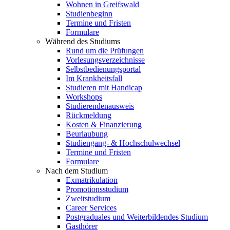
Wohnen in Greifswald
Studienbeginn
Termine und Fristen
Formulare
Während des Studiums
Rund um die Prüfungen
Vorlesungsverzeichnisse
Selbstbedienungsportal
Im Krankheitsfall
Studieren mit Handicap
Workshops
Studierendenausweis
Rückmeldung
Kosten & Finanzierung
Beurlaubung
Studiengang- & Hochschulwechsel
Termine und Fristen
Formulare
Nach dem Studium
Exmatrikulation
Promotionsstudium
Zweitstudium
Career Services
Postgraduales und Weiterbildendes Studium
Gasthörer