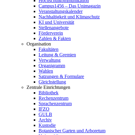
Hochschulkommunikation
Campus1456 – Das Unimagazin
Veranstaltungskalender
Nachhaltigkeit und Klimaschutz
KI und Universität
Stellenangebote
Förderverein
Zahlen & Fakten
Organisation
Fakultäten
Leitung & Gremien
Verwaltung
Organigramm
Wahlen
Satzungen & Formulare
Gleichstellung
Zentrale Einrichtungen
Bibliothek
Rechenzentrum
Sprachenzentrum
IFZO
GULB
Archiv
Kustodie
Botanischer Garten und Arboretum