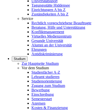
Universitätssport
Tagungsstätte Hiddensee
Einrichtungen A bis Z
Zuständigkeiten A bis Z
Service
Rechtlich vorgeschriebene Beauftragte
Beratung, Hilfe und Unterstützung
Konfliktmanagement
Virtuelles Medienzentrum
Gesunde Universität
Alumni an der Universität
Ehrungen
Antidiskriminierung
Studium
Zur Hauptseite Studium
Vor dem Studium
Studienfächer A-Z
Lehramt studieren
Studienorientierung
Zugang zum Studium
Bewerbung
Einschreibung
Semesterstart
Anreisen
Kosten & Finanzierung