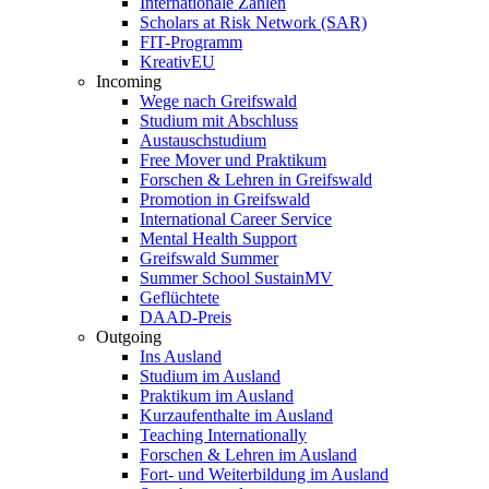
Internationale Zahlen
Scholars at Risk Network (SAR)
FIT-Programm
KreativEU
Incoming
Wege nach Greifswald
Studium mit Abschluss
Austauschstudium
Free Mover und Praktikum
Forschen & Lehren in Greifswald
Promotion in Greifswald
International Career Service
Mental Health Support
Greifswald Summer
Summer School SustainMV
Geflüchtete
DAAD-Preis
Outgoing
Ins Ausland
Studium im Ausland
Praktikum im Ausland
Kurzaufenthalte im Ausland
Teaching Internationally
Forschen & Lehren im Ausland
Fort- und Weiterbildung im Ausland