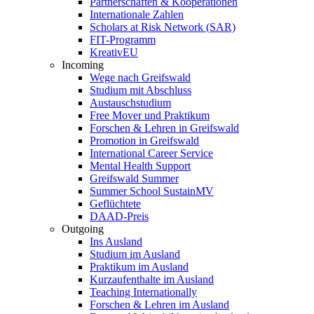
Partnerschaften & Kooperationen
Internationale Zahlen
Scholars at Risk Network (SAR)
FIT-Programm
KreativEU
Incoming
Wege nach Greifswald
Studium mit Abschluss
Austauschstudium
Free Mover und Praktikum
Forschen & Lehren in Greifswald
Promotion in Greifswald
International Career Service
Mental Health Support
Greifswald Summer
Summer School SustainMV
Geflüchtete
DAAD-Preis
Outgoing
Ins Ausland
Studium im Ausland
Praktikum im Ausland
Kurzaufenthalte im Ausland
Teaching Internationally
Forschen & Lehren im Ausland