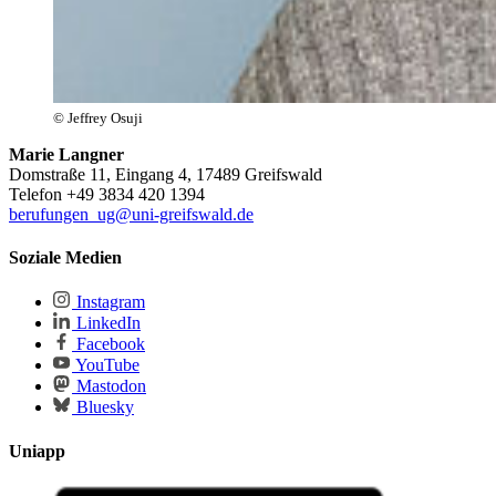
© Jeffrey Osuji
Marie Langner
Domstraße 11, Eingang 4, 17489 Greifswald
Telefon +49 3834 420 1394
berufungen_ug
@uni-greifswald
.de
Soziale Medien
Instagram
LinkedIn
Facebook
YouTube
Mastodon
Bluesky
Uniapp