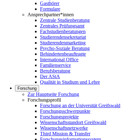
Gasthörer
Formulare
Ansprechpartner*innen
Zentrale Studienberatung
Zentrales Prüfungsamt
Fachstudienberatungen
Studierendensekretariat
Studierendenmarketing
Psycho-Soziale Beratung
Behindertenbeauftragte
International Office
Familienservice
Berufsberatung
Der AStA
Qualität in Studium und Lehre
Forschung
Zur Hauptseite Forschung
Forschungsprofil
Forschung an der Universität Greifswald
Forschungsschwerpunkte
Forschungsprojekte
Wissenschaftsstandort Greifswald
Wissenschaftsnetzwerke
Third Mission & Transfer
Forschungsinformationssystem