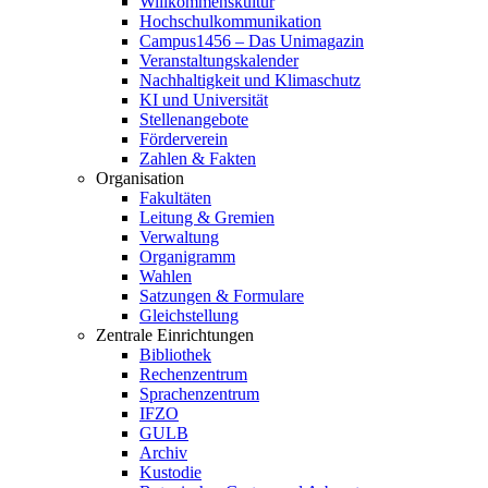
Willkommenskultur
Hochschulkommunikation
Campus1456 – Das Unimagazin
Veranstaltungskalender
Nachhaltigkeit und Klimaschutz
KI und Universität
Stellenangebote
Förderverein
Zahlen & Fakten
Organisation
Fakultäten
Leitung & Gremien
Verwaltung
Organigramm
Wahlen
Satzungen & Formulare
Gleichstellung
Zentrale Einrichtungen
Bibliothek
Rechenzentrum
Sprachenzentrum
IFZO
GULB
Archiv
Kustodie