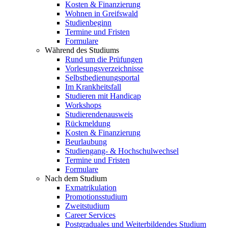
Kosten & Finanzierung
Wohnen in Greifswald
Studienbeginn
Termine und Fristen
Formulare
Während des Studiums
Rund um die Prüfungen
Vorlesungsverzeichnisse
Selbstbedienungsportal
Im Krankheitsfall
Studieren mit Handicap
Workshops
Studierendenausweis
Rückmeldung
Kosten & Finanzierung
Beurlaubung
Studiengang- & Hochschulwechsel
Termine und Fristen
Formulare
Nach dem Studium
Exmatrikulation
Promotionsstudium
Zweitstudium
Career Services
Postgraduales und Weiterbildendes Studium