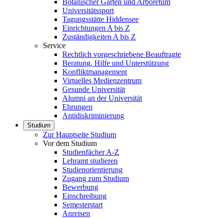
Botanischer Garten und Arboretum
Universitätssport
Tagungsstätte Hiddensee
Einrichtungen A bis Z
Zuständigkeiten A bis Z
Service
Rechtlich vorgeschriebene Beauftragte
Beratung, Hilfe und Unterstützung
Konfliktmanagement
Virtuelles Medienzentrum
Gesunde Universität
Alumni an der Universität
Ehrungen
Antidiskriminierung
Studium
Zur Hauptseite Studium
Vor dem Studium
Studienfächer A-Z
Lehramt studieren
Studienorientierung
Zugang zum Studium
Bewerbung
Einschreibung
Semesterstart
Anreisen