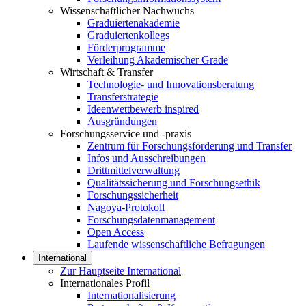
Wissenschaftlicher Nachwuchs
Graduiertenakademie
Graduiertenkollegs
Förderprogramme
Verleihung Akademischer Grade
Wirtschaft & Transfer
Technologie- und Innovationsberatung
Transferstrategie
Ideenwettbewerb inspired
Ausgründungen
Forschungsservice und -praxis
Zentrum für Forschungsförderung und Transfer
Infos und Ausschreibungen
Drittmittelverwaltung
Qualitätssicherung und Forschungsethik
Forschungssicherheit
Nagoya-Protokoll
Forschungsdatenmanagement
Open Access
Laufende wissenschaftliche Befragungen
International
Zur Hauptseite International
Internationales Profil
Internationalisierung