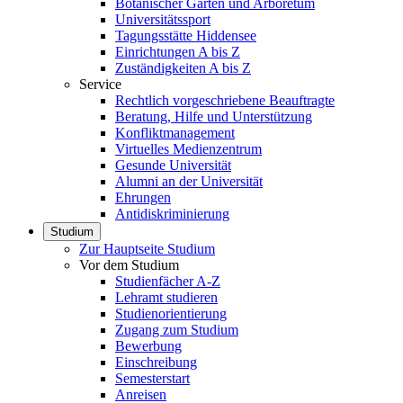
Botanischer Garten und Arboretum
Universitätssport
Tagungsstätte Hiddensee
Einrichtungen A bis Z
Zuständigkeiten A bis Z
Service
Rechtlich vorgeschriebene Beauftragte
Beratung, Hilfe und Unterstützung
Konfliktmanagement
Virtuelles Medienzentrum
Gesunde Universität
Alumni an der Universität
Ehrungen
Antidiskriminierung
Studium
Zur Hauptseite Studium
Vor dem Studium
Studienfächer A-Z
Lehramt studieren
Studienorientierung
Zugang zum Studium
Bewerbung
Einschreibung
Semesterstart
Anreisen