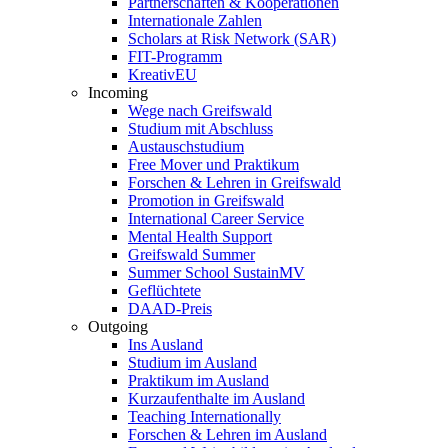
Partnerschaften & Kooperationen
Internationale Zahlen
Scholars at Risk Network (SAR)
FIT-Programm
KreativEU
Incoming
Wege nach Greifswald
Studium mit Abschluss
Austauschstudium
Free Mover und Praktikum
Forschen & Lehren in Greifswald
Promotion in Greifswald
International Career Service
Mental Health Support
Greifswald Summer
Summer School SustainMV
Geflüchtete
DAAD-Preis
Outgoing
Ins Ausland
Studium im Ausland
Praktikum im Ausland
Kurzaufenthalte im Ausland
Teaching Internationally
Forschen & Lehren im Ausland