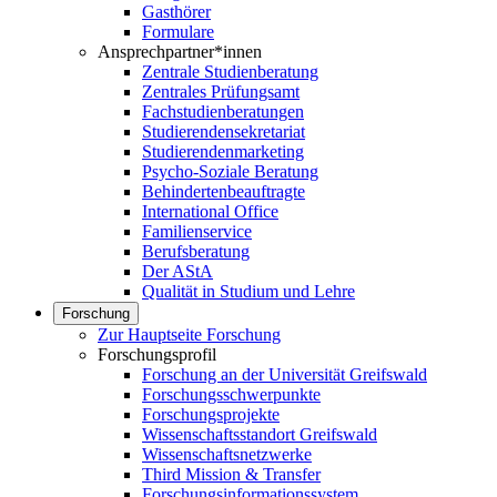
Gasthörer
Formulare
Ansprechpartner*innen
Zentrale Studienberatung
Zentrales Prüfungsamt
Fachstudienberatungen
Studierendensekretariat
Studierendenmarketing
Psycho-Soziale Beratung
Behindertenbeauftragte
International Office
Familienservice
Berufsberatung
Der AStA
Qualität in Studium und Lehre
Forschung
Zur Hauptseite Forschung
Forschungsprofil
Forschung an der Universität Greifswald
Forschungsschwerpunkte
Forschungsprojekte
Wissenschaftsstandort Greifswald
Wissenschaftsnetzwerke
Third Mission & Transfer
Forschungsinformationssystem