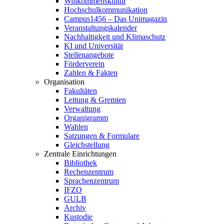
Willkommenskultur
Hochschulkommunikation
Campus1456 – Das Unimagazin
Veranstaltungskalender
Nachhaltigkeit und Klimaschutz
KI und Universität
Stellenangebote
Förderverein
Zahlen & Fakten
Organisation
Fakultäten
Leitung & Gremien
Verwaltung
Organigramm
Wahlen
Satzungen & Formulare
Gleichstellung
Zentrale Einrichtungen
Bibliothek
Rechenzentrum
Sprachenzentrum
IFZO
GULB
Archiv
Kustodie