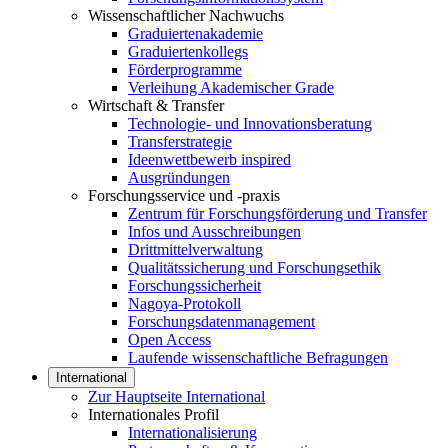
Wissenschaftlicher Nachwuchs
Graduiertenakademie
Graduiertenkollegs
Förderprogramme
Verleihung Akademischer Grade
Wirtschaft & Transfer
Technologie- und Innovationsberatung
Transferstrategie
Ideenwettbewerb inspired
Ausgründungen
Forschungsservice und -praxis
Zentrum für Forschungsförderung und Transfer
Infos und Ausschreibungen
Drittmittelverwaltung
Qualitätssicherung und Forschungsethik
Forschungssicherheit
Nagoya-Protokoll
Forschungsdatenmanagement
Open Access
Laufende wissenschaftliche Befragungen
International
Zur Hauptseite International
Internationales Profil
Internationalisierung