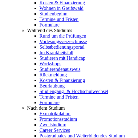
Kosten & Finanzierung
Wohnen in Greifswald
Studienbeginn
Termine und Fristen
Formulare
Während des Studiums
Rund um die Prüfungen
Vorlesungsverzeichnisse
Selbstbedienungsportal
Im Krankheitsfall
Studieren mit Handicap
Workshops
Studierendenausweis
Rückmeldung
Kosten & Finanzierung
Beurlaubung
Studiengang- & Hochschulwechsel
Termine und Fristen
Formulare
Nach dem Studium
Exmatrikulation
Promotionsstudium
Zweitstudium
Career Services
Postgraduales und Weiterbildendes Studium