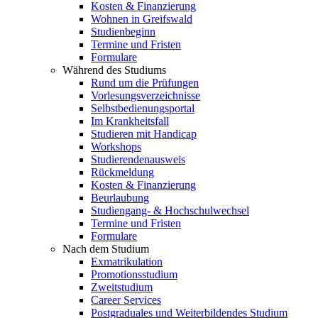
Kosten & Finanzierung
Wohnen in Greifswald
Studienbeginn
Termine und Fristen
Formulare
Während des Studiums
Rund um die Prüfungen
Vorlesungsverzeichnisse
Selbstbedienungsportal
Im Krankheitsfall
Studieren mit Handicap
Workshops
Studierendenausweis
Rückmeldung
Kosten & Finanzierung
Beurlaubung
Studiengang- & Hochschulwechsel
Termine und Fristen
Formulare
Nach dem Studium
Exmatrikulation
Promotionsstudium
Zweitstudium
Career Services
Postgraduales und Weiterbildendes Studium