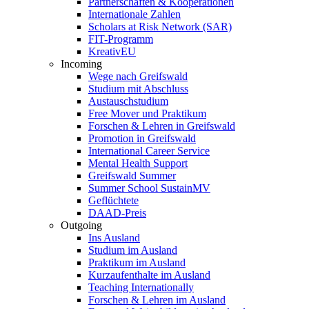
Partnerschaften & Kooperationen
Internationale Zahlen
Scholars at Risk Network (SAR)
FIT-Programm
KreativEU
Incoming
Wege nach Greifswald
Studium mit Abschluss
Austauschstudium
Free Mover und Praktikum
Forschen & Lehren in Greifswald
Promotion in Greifswald
International Career Service
Mental Health Support
Greifswald Summer
Summer School SustainMV
Geflüchtete
DAAD-Preis
Outgoing
Ins Ausland
Studium im Ausland
Praktikum im Ausland
Kurzaufenthalte im Ausland
Teaching Internationally
Forschen & Lehren im Ausland