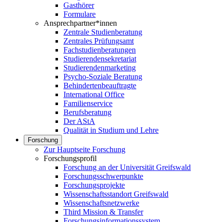
Gasthörer
Formulare
Ansprechpartner*innen
Zentrale Studienberatung
Zentrales Prüfungsamt
Fachstudienberatungen
Studierendensekretariat
Studierendenmarketing
Psycho-Soziale Beratung
Behindertenbeauftragte
International Office
Familienservice
Berufsberatung
Der AStA
Qualität in Studium und Lehre
Forschung
Zur Hauptseite Forschung
Forschungsprofil
Forschung an der Universität Greifswald
Forschungsschwerpunkte
Forschungsprojekte
Wissenschaftsstandort Greifswald
Wissenschaftsnetzwerke
Third Mission & Transfer
Forschungsinformationssystem