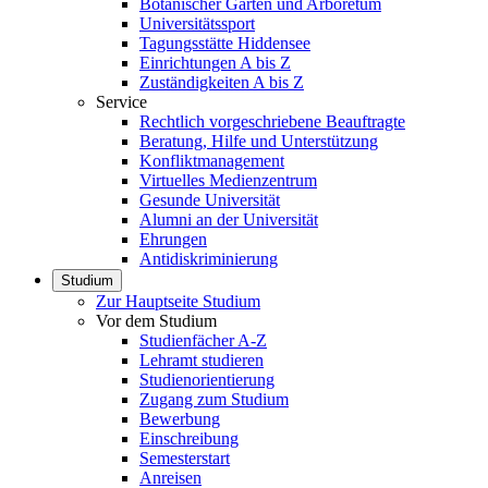
Botanischer Garten und Arboretum
Universitätssport
Tagungsstätte Hiddensee
Einrichtungen A bis Z
Zuständigkeiten A bis Z
Service
Rechtlich vorgeschriebene Beauftragte
Beratung, Hilfe und Unterstützung
Konfliktmanagement
Virtuelles Medienzentrum
Gesunde Universität
Alumni an der Universität
Ehrungen
Antidiskriminierung
Studium
Zur Hauptseite Studium
Vor dem Studium
Studienfächer A-Z
Lehramt studieren
Studienorientierung
Zugang zum Studium
Bewerbung
Einschreibung
Semesterstart
Anreisen