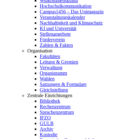
Willkommenskultur
Hochschulkommunikation
Campus1456 – Das Unimagazin
Veranstaltungskalender
Nachhaltigkeit und Klimaschutz
KI und Universität
Stellenangebote
Förderverein
Zahlen & Fakten
Organisation
Fakultäten
Leitung & Gremien
Verwaltung
Organigramm
Wahlen
Satzungen & Formulare
Gleichstellung
Zentrale Einrichtungen
Bibliothek
Rechenzentrum
Sprachenzentrum
IFZO
GULB
Archiv
Kustodie