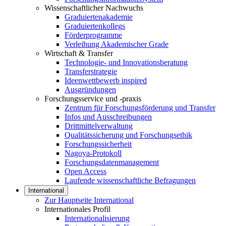
Wissenschaftlicher Nachwuchs
Graduiertenakademie
Graduiertenkollegs
Förderprogramme
Verleihung Akademischer Grade
Wirtschaft & Transfer
Technologie- und Innovationsberatung
Transferstrategie
Ideenwettbewerb inspired
Ausgründungen
Forschungsservice und -praxis
Zentrum für Forschungsförderung und Transfer
Infos und Ausschreibungen
Drittmittelverwaltung
Qualitätssicherung und Forschungsethik
Forschungssicherheit
Nagoya-Protokoll
Forschungsdatenmanagement
Open Access
Laufende wissenschaftliche Befragungen
International
Zur Hauptseite International
Internationales Profil
Internationalisierung