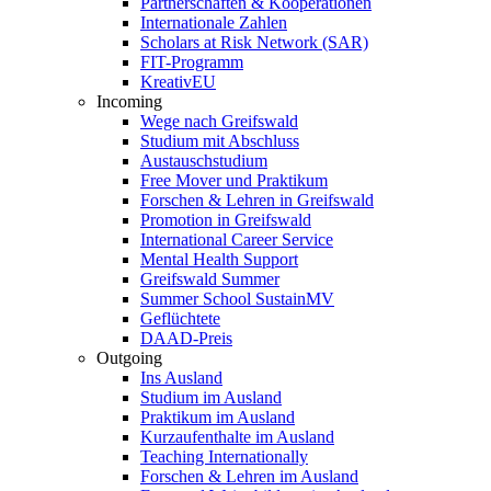
Partnerschaften & Kooperationen
Internationale Zahlen
Scholars at Risk Network (SAR)
FIT-Programm
KreativEU
Incoming
Wege nach Greifswald
Studium mit Abschluss
Austauschstudium
Free Mover und Praktikum
Forschen & Lehren in Greifswald
Promotion in Greifswald
International Career Service
Mental Health Support
Greifswald Summer
Summer School SustainMV
Geflüchtete
DAAD-Preis
Outgoing
Ins Ausland
Studium im Ausland
Praktikum im Ausland
Kurzaufenthalte im Ausland
Teaching Internationally
Forschen & Lehren im Ausland