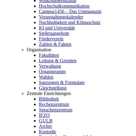
Willkommenskultur
Hochschulkommunikation
Campus1456 – Das Unimagazin
Veranstaltungskalender
Nachhaltigkeit und Klimaschutz
KI und Universität
Stellenangebote
Förderverein
Zahlen & Fakten
Organisation
Fakultäten
Leitung & Gremien
Verwaltung
Organigramm
Wahlen
Satzungen & Formulare
Gleichstellung
Zentrale Einrichtungen
Bibliothek
Rechenzentrum
Sprachenzentrum
IFZO
GULB
Archiv
Kustodie