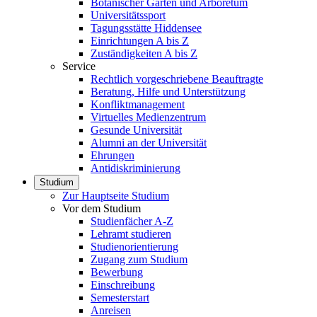
Botanischer Garten und Arboretum
Universitätssport
Tagungsstätte Hiddensee
Einrichtungen A bis Z
Zuständigkeiten A bis Z
Service
Rechtlich vorgeschriebene Beauftragte
Beratung, Hilfe und Unterstützung
Konfliktmanagement
Virtuelles Medienzentrum
Gesunde Universität
Alumni an der Universität
Ehrungen
Antidiskriminierung
Studium
Zur Hauptseite Studium
Vor dem Studium
Studienfächer A-Z
Lehramt studieren
Studienorientierung
Zugang zum Studium
Bewerbung
Einschreibung
Semesterstart
Anreisen