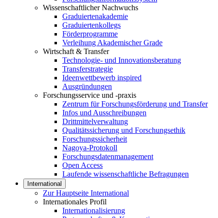
Wissenschaftlicher Nachwuchs
Graduiertenakademie
Graduiertenkollegs
Förderprogramme
Verleihung Akademischer Grade
Wirtschaft & Transfer
Technologie- und Innovationsberatung
Transferstrategie
Ideenwettbewerb inspired
Ausgründungen
Forschungsservice und -praxis
Zentrum für Forschungsförderung und Transfer
Infos und Ausschreibungen
Drittmittelverwaltung
Qualitätssicherung und Forschungsethik
Forschungssicherheit
Nagoya-Protokoll
Forschungsdatenmanagement
Open Access
Laufende wissenschaftliche Befragungen
International
Zur Hauptseite International
Internationales Profil
Internationalisierung