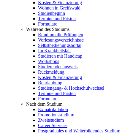
Kosten & Finanzierung
Wohnen in Greifswald
Studienbeginn
Termine und Fristen
Formulare
Während des Studiums
Rund um die Prüfungen
Vorlesungsverzeichnisse
Selbstbedienungsportal
Im Krankheitsfall
Studieren mit Handicap
Workshops
Studierendenausweis
Rückmeldung
Kosten & Finanzierung
Beurlaubung
Studiengang- & Hochschulwechsel
Termine und Fristen
Formulare
Nach dem Studium
Exmatrikulation
Promotionsstudium
Zweitstudium
Career Services
Postgraduales und Weiterbildendes Studium