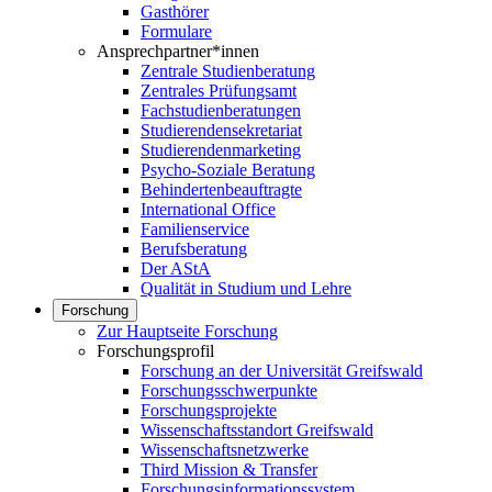
Gasthörer
Formulare
Ansprechpartner*innen
Zentrale Studienberatung
Zentrales Prüfungsamt
Fachstudienberatungen
Studierendensekretariat
Studierendenmarketing
Psycho-Soziale Beratung
Behindertenbeauftragte
International Office
Familienservice
Berufsberatung
Der AStA
Qualität in Studium und Lehre
Forschung
Zur Hauptseite Forschung
Forschungsprofil
Forschung an der Universität Greifswald
Forschungsschwerpunkte
Forschungsprojekte
Wissenschaftsstandort Greifswald
Wissenschaftsnetzwerke
Third Mission & Transfer
Forschungsinformationssystem