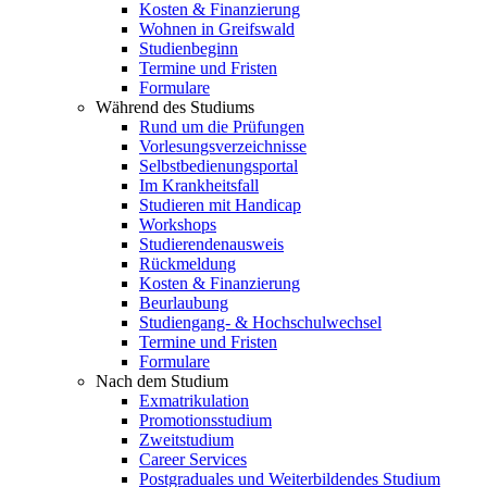
Kosten & Finanzierung
Wohnen in Greifswald
Studienbeginn
Termine und Fristen
Formulare
Während des Studiums
Rund um die Prüfungen
Vorlesungsverzeichnisse
Selbstbedienungsportal
Im Krankheitsfall
Studieren mit Handicap
Workshops
Studierendenausweis
Rückmeldung
Kosten & Finanzierung
Beurlaubung
Studiengang- & Hochschulwechsel
Termine und Fristen
Formulare
Nach dem Studium
Exmatrikulation
Promotionsstudium
Zweitstudium
Career Services
Postgraduales und Weiterbildendes Studium