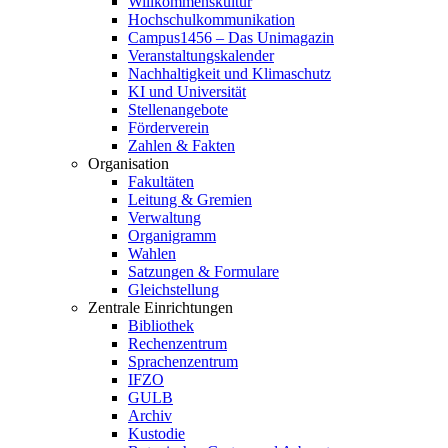
Willkommenskultur
Hochschulkommunikation
Campus1456 – Das Unimagazin
Veranstaltungskalender
Nachhaltigkeit und Klimaschutz
KI und Universität
Stellenangebote
Förderverein
Zahlen & Fakten
Organisation
Fakultäten
Leitung & Gremien
Verwaltung
Organigramm
Wahlen
Satzungen & Formulare
Gleichstellung
Zentrale Einrichtungen
Bibliothek
Rechenzentrum
Sprachenzentrum
IFZO
GULB
Archiv
Kustodie