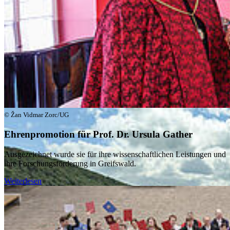
stehen exemplarisch für unsere Spitzenforschung zum
Klimawandel, einer der zentralen Herausforderungen unserer
Zeit. Unsere Forschende prägen ihre Fachgebiete und tragen
aktiv dazu bei, Wissen in konkrete Lösungen zu überführen.
Für uns bedeutet Forschung nicht nur Erkenntnisgewinn,
sondern Verantwortung: Wir setzen unser Wissen ein, um die
Welt nachhaltig zu verbessern.
© Žan Vidmar Zorc/UG
Ehrenpromotion für Prof. Dr. Ursula Gather
Ausgezeichnet wurde sie für ihre wissenschaftlichen Leistungen und
ihre Forschungsförderung in Greifswald.
Weiterlesen