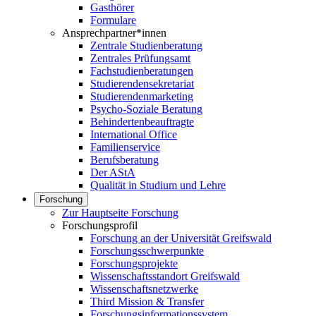
Gasthörer
Formulare
Ansprechpartner*innen
Zentrale Studienberatung
Zentrales Prüfungsamt
Fachstudienberatungen
Studierendensekretariat
Studierendenmarketing
Psycho-Soziale Beratung
Behindertenbeauftragte
International Office
Familienservice
Berufsberatung
Der AStA
Qualität in Studium und Lehre
Forschung
Zur Hauptseite Forschung
Forschungsprofil
Forschung an der Universität Greifswald
Forschungsschwerpunkte
Forschungsprojekte
Wissenschaftsstandort Greifswald
Wissenschaftsnetzwerke
Third Mission & Transfer
Forschungsinformationssystem