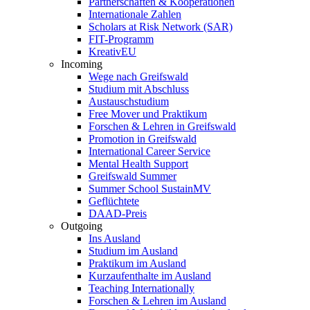
Partnerschaften & Kooperationen
Internationale Zahlen
Scholars at Risk Network (SAR)
FIT-Programm
KreativEU
Incoming
Wege nach Greifswald
Studium mit Abschluss
Austauschstudium
Free Mover und Praktikum
Forschen & Lehren in Greifswald
Promotion in Greifswald
International Career Service
Mental Health Support
Greifswald Summer
Summer School SustainMV
Geflüchtete
DAAD-Preis
Outgoing
Ins Ausland
Studium im Ausland
Praktikum im Ausland
Kurzaufenthalte im Ausland
Teaching Internationally
Forschen & Lehren im Ausland