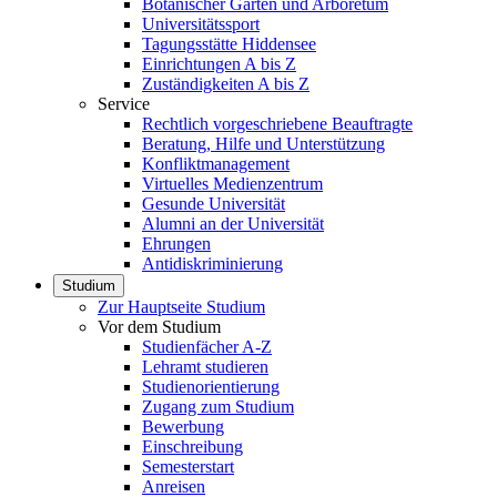
Botanischer Garten und Arboretum
Universitätssport
Tagungsstätte Hiddensee
Einrichtungen A bis Z
Zuständigkeiten A bis Z
Service
Rechtlich vorgeschriebene Beauftragte
Beratung, Hilfe und Unterstützung
Konfliktmanagement
Virtuelles Medienzentrum
Gesunde Universität
Alumni an der Universität
Ehrungen
Antidiskriminierung
Studium
Zur Hauptseite Studium
Vor dem Studium
Studienfächer A-Z
Lehramt studieren
Studienorientierung
Zugang zum Studium
Bewerbung
Einschreibung
Semesterstart
Anreisen