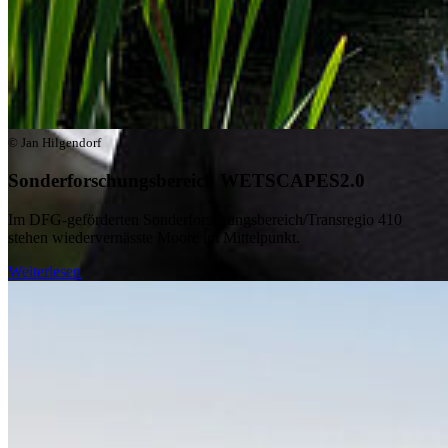
© Jan Hilgendorf
Sonderforschungsbereich WETSCAPES2.0
Im DFG-geförderten Sonderforschungsbereich/Transregio 410
stehen wiedervernässte Moore im Mittelpunkt.
Weiterlesen
Neue Videoreihe: Wissen zum Greifen
Unsere neue Videoreihe „Wissen zum Greifen“ zeigt, wie
Forschung in der Praxis wirkt: Im ersten Video erklärt Prof. Dr. Dr.