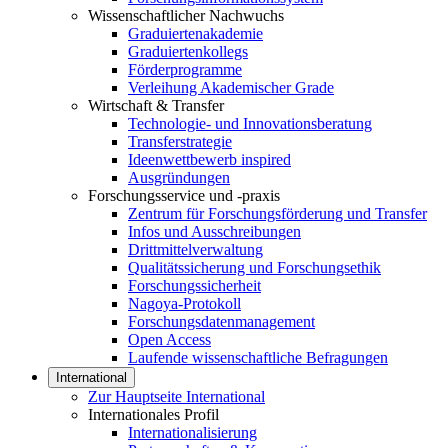
Wissenschaftlicher Nachwuchs
Graduiertenakademie
Graduiertenkollegs
Förderprogramme
Verleihung Akademischer Grade
Wirtschaft & Transfer
Technologie- und Innovationsberatung
Transferstrategie
Ideenwettbewerb inspired
Ausgründungen
Forschungsservice und -praxis
Zentrum für Forschungsförderung und Transfer
Infos und Ausschreibungen
Drittmittelverwaltung
Qualitätssicherung und Forschungsethik
Forschungssicherheit
Nagoya-Protokoll
Forschungsdatenmanagement
Open Access
Laufende wissenschaftliche Befragungen
International
Zur Hauptseite International
Internationales Profil
Internationalisierung