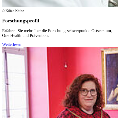
© Kilian Köthe
Forschungsprofil
Erfahren Sie mehr über die Forschungsschwerpunkte Ostseeraum,
One Health und Prävention.
Weiterlesen
Weiter
Go to slide 1
Go to slide 2
Go to slide 3
Go to slide 4
Go to slide 5
An der Universität Greifswald forschen wir heute für die
Zukunft von morgen: In unseren interdisziplinären
Forschungsschwerpunkten Ostseeraum, One Health und
Prävention entstehen neue Erkenntnisse für die Gesellschaft.
Die Sonderforschungsbereiche/Transregio WETSCAPES 2.0
und CONCENTRATE – zu Mooren und marinen Zuckern –