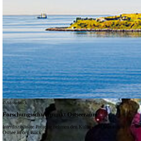
h.c. Uwe T. Bornscheuer das Potenzial von Biokatalysatoren – den
„unsichtbaren Helfern“ der Chemie – und wie sie mit Hilfe der
Natur effizientere und umweltfreundlichere Verfahren ermöglichen.
© AdobeStock
Forschungsschwerpunkt Ostseeraum
Interdisziplinäre Projekte nehmen den Kultur- und Naturraum
Ostsee in den Blick