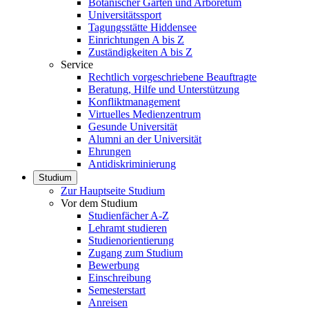
Botanischer Garten und Arboretum
Universitätssport
Tagungsstätte Hiddensee
Einrichtungen A bis Z
Zuständigkeiten A bis Z
Service
Rechtlich vorgeschriebene Beauftragte
Beratung, Hilfe und Unterstützung
Konfliktmanagement
Virtuelles Medienzentrum
Gesunde Universität
Alumni an der Universität
Ehrungen
Antidiskriminierung
Studium
Zur Hauptseite Studium
Vor dem Studium
Studienfächer A-Z
Lehramt studieren
Studienorientierung
Zugang zum Studium
Bewerbung
Einschreibung
Semesterstart
Anreisen