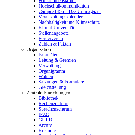
Willkommenskultur
Hochschulkommunikation
Campus1456 – Das Unimagazin
Veranstaltungskalender
Nachhaltigkeit und Klimaschutz
KI und Universität
Stellenangebote
Förderverein
Zahlen & Fakten
Organisation
Fakultäten
Leitung & Gremien
Verwaltung
Organigramm
Wahlen
Satzungen & Formulare
Gleichstellung
Zentrale Einrichtungen
Bibliothek
Rechenzentrum
Sprachenzentrum
IFZO
GULB
Archiv
Kustodie