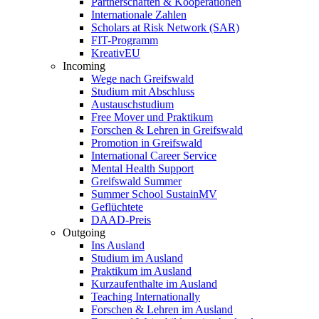
Partnerschaften & Kooperationen
Internationale Zahlen
Scholars at Risk Network (SAR)
FIT-Programm
KreativEU
Incoming
Wege nach Greifswald
Studium mit Abschluss
Austauschstudium
Free Mover und Praktikum
Forschen & Lehren in Greifswald
Promotion in Greifswald
International Career Service
Mental Health Support
Greifswald Summer
Summer School SustainMV
Geflüchtete
DAAD-Preis
Outgoing
Ins Ausland
Studium im Ausland
Praktikum im Ausland
Kurzaufenthalte im Ausland
Teaching Internationally
Forschen & Lehren im Ausland