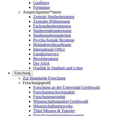
Gasthörer
Formulare
Ansprechpartner*innen
Zentrale Studienberatung
Zentrales Prüfungsamt
Fachstudienberatungen
Studierendensekretariat
Studierendenmarketing
Psycho-Soziale Beratung
Behindertenbeauftragte
International Office
Familienservice
Berufsberatung
Der AStA
Qualität in Studium und Lehre
Forschung
Zur Hauptseite Forschung
Forschungsprofil
Forschung an der Universität Greifswald
Forschungsschwerpunkte
Forschungsprojekte
Wissenschaftsstandort Greifswald
Wissenschaftsnetzwerke
Third Mission & Transfer
Forschungsinformationssystem