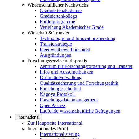
Wissenschaftlicher Nachwuchs
Graduiertenakademie
Graduiertenkollegs
Förderprogramme
Verleihung Akademischer Grade
Wirtschaft & Transfer
Technologie- und Innovationsberatung
Transferstrategie
Ideenwettbewerb inspired
Ausgründungen
Forschungsservice und -praxis
Zentrum für Forschungsförderung und Transfer
Infos und Ausschreibungen
Drittmittelverwaltung
Qualitätssicherung und Forschungsethik
Forschungssicherheit
Nagoya-Protokoll
Forschungsdatenmanagement
Open Access
Laufende wissenschaftliche Befragungen
International
Zur Hauptseite International
Internationales Profil
Internationalisierung