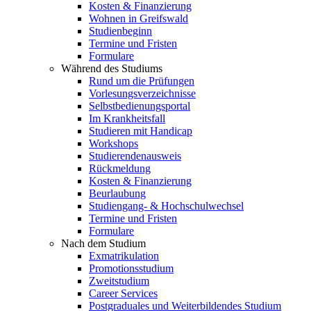
Kosten & Finanzierung
Wohnen in Greifswald
Studienbeginn
Termine und Fristen
Formulare
Während des Studiums
Rund um die Prüfungen
Vorlesungsverzeichnisse
Selbstbedienungsportal
Im Krankheitsfall
Studieren mit Handicap
Workshops
Studierendenausweis
Rückmeldung
Kosten & Finanzierung
Beurlaubung
Studiengang- & Hochschulwechsel
Termine und Fristen
Formulare
Nach dem Studium
Exmatrikulation
Promotionsstudium
Zweitstudium
Career Services
Postgraduales und Weiterbildendes Studium