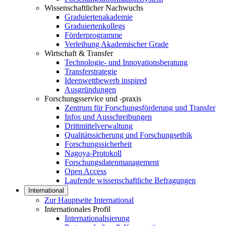
Wissenschaftlicher Nachwuchs
Graduiertenakademie
Graduiertenkollegs
Förderprogramme
Verleihung Akademischer Grade
Wirtschaft & Transfer
Technologie- und Innovationsberatung
Transferstrategie
Ideenwettbewerb inspired
Ausgründungen
Forschungsservice und -praxis
Zentrum für Forschungsförderung und Transfer
Infos und Ausschreibungen
Drittmittelverwaltung
Qualitätssicherung und Forschungsethik
Forschungssicherheit
Nagoya-Protokoll
Forschungsdatenmanagement
Open Access
Laufende wissenschaftliche Befragungen
International
Zur Hauptseite International
Internationales Profil
Internationalisierung