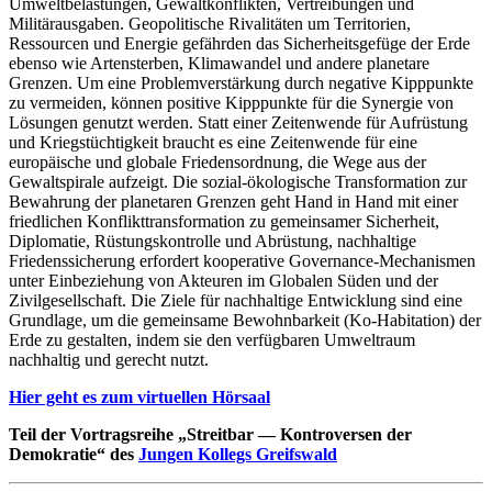
Umweltbelastungen, Gewaltkonflikten, Vertreibungen und
Militärausgaben. Geopolitische Rivalitäten um Territorien,
Ressourcen und Energie gefährden das Sicherheitsgefüge der Erde
ebenso wie Artensterben, Klimawandel und andere planetare
Grenzen. Um eine Problemverstärkung durch negative Kipppunkte
zu vermeiden, können positive Kipppunkte für die Synergie von
Lösungen genutzt werden. Statt einer Zeitenwende für Aufrüstung
und Kriegstüchtigkeit braucht es eine Zeitenwende für eine
europäische und globale Friedensordnung, die Wege aus der
Gewaltspirale aufzeigt. Die sozial-ökologische Transformation zur
Bewahrung der planetaren Grenzen geht Hand in Hand mit einer
friedlichen Konflikttransformation zu gemeinsamer Sicherheit,
Diplomatie, Rüstungskontrolle und Abrüstung, nachhaltige
Friedenssicherung erfordert kooperative Governance-Mechanismen
unter Einbeziehung von Akteuren im Globalen Süden und der
Zivilgesellschaft. Die Ziele für nachhaltige Entwicklung sind eine
Grundlage, um die gemeinsame Bewohnbarkeit (Ko-Habitation) der
Erde zu gestalten, indem sie den verfügbaren Umweltraum
nachhaltig und gerecht nutzt.
Hier geht es zum virtuellen Hörsaal
Teil der Vortragsreihe „Streitbar — Kontroversen der
Demokratie“ des
Jungen Kollegs Greifswald