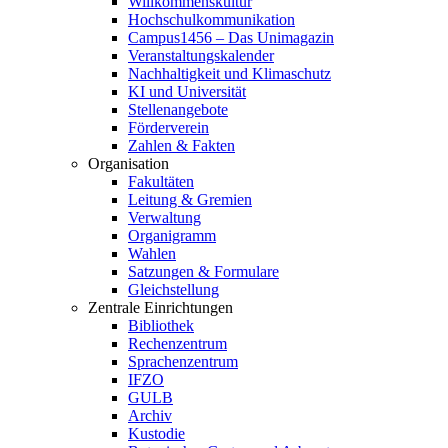
Willkommenskultur
Hochschulkommunikation
Campus1456 – Das Unimagazin
Veranstaltungskalender
Nachhaltigkeit und Klimaschutz
KI und Universität
Stellenangebote
Förderverein
Zahlen & Fakten
Organisation
Fakultäten
Leitung & Gremien
Verwaltung
Organigramm
Wahlen
Satzungen & Formulare
Gleichstellung
Zentrale Einrichtungen
Bibliothek
Rechenzentrum
Sprachenzentrum
IFZO
GULB
Archiv
Kustodie