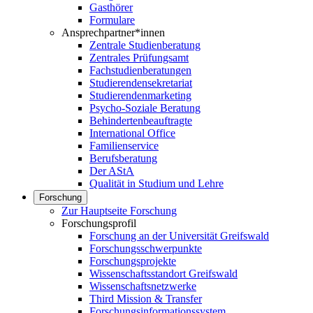
Gasthörer
Formulare
Ansprechpartner*innen
Zentrale Studienberatung
Zentrales Prüfungsamt
Fachstudienberatungen
Studierendensekretariat
Studierendenmarketing
Psycho-Soziale Beratung
Behindertenbeauftragte
International Office
Familienservice
Berufsberatung
Der AStA
Qualität in Studium und Lehre
Forschung
Zur Hauptseite Forschung
Forschungsprofil
Forschung an der Universität Greifswald
Forschungsschwerpunkte
Forschungsprojekte
Wissenschaftsstandort Greifswald
Wissenschaftsnetzwerke
Third Mission & Transfer
Forschungsinformationssystem