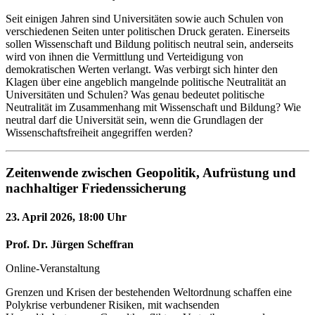
Seit einigen Jahren sind Universitäten sowie auch Schulen von
Gerade mit Blick auf die anstehenden Landtagswahlen in
verschiedenen Seiten unter politischen Druck geraten. Einerseits
Mecklenburg-Vorpommern sehen wir: Wissenschaftsfeindliche
sollen Wissenschaft und Bildung politisch neutral sein, anderseits
Maßnahmen gefährden zunehmend die Freiheit von Forschung und
wird von ihnen die Vermittlung und Verteidigung von
Lehre. Fördermittel werden gestrichen, Erkenntnisse delegitimiert,
demokratischen Werten verlangt. Was verbirgt sich hinter den
Forschende diffamiert. Das betrifft nicht einzelne Fächer, sondern
Klagen über eine angeblich mangelnde politische Neutralität an
die Universität als Ganzes – und fordert uns als wissenschaftliche
Universitäten und Schulen? Was genau bedeutet politische
Gemeinschaft, Position zu beziehen – fachlich fundiert, reflektiert
Neutralität im Zusammenhang mit Wissenschaft und Bildung? Wie
und im Bewusstsein unserer gesellschaftlichen Verantwortung.
neutral darf die Universität sein, wenn die Grundlagen der
Wissenschaftsfreiheit angegriffen werden?
Ziel dieser Ringvorlesung ist es,
über das Sommersemester hinweg
einen interdisziplinären Raum für Diskussionen zu eröffnen, in dem
aus verschiedenen fachlichen Perspektiven über die Gefährdung der
Zeitenwende zwischen Geopolitik, Aufrüstung und
Wissenschaftsfreiheit, den Umgang mit gesellschaftlichen und
politischen Angriffen auf Forschung sowie über den
nachhaltiger Friedenssicherung
vielbeschworenen Neutralitätsbegriff an Hochschulen diskutiert
wird. Getragen wird die Reihe von Wissenschaftler:innen unserer
23. April 2026, 18:00 Uhr
Universität gemeinsam mit externen Kolleg:innen, die aus
unterschiedlichen Disziplinen und Perspektiven auf diese Fragen
Prof. Dr. Jürgen Scheffran
blicken.
Online-Veranstaltung
Alle Interessierten sind herzlich willkommen.
Grenzen und Krisen der bestehenden Weltordnung schaffen eine
Lukas Voigt - Studentischer Prorektor
Polykrise verbundener Risiken, mit wachsenden