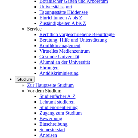
Botanischer Garten und Arboretum
Universitätssport
Tagungsstätte Hiddensee
Einrichtungen A bis Z
Zuständigkeiten A bis Z
Service
Rechtlich vorgeschriebene Beauftragte
Beratung, Hilfe und Unterstützung
Konfliktmanagement
Virtuelles Medienzentrum
Gesunde Universität
Alumni an der Universität
Ehrungen
Antidiskriminierung
Studium
Zur Hauptseite Studium
Vor dem Studium
Studienfächer A-Z
Lehramt studieren
Studienorientierung
Zugang zum Studium
Bewerbung
Einschreibung
Semesterstart
Anreisen