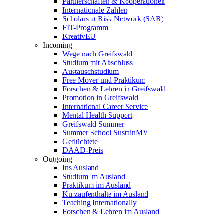
Partnerschaften & Kooperationen
Internationale Zahlen
Scholars at Risk Network (SAR)
FIT-Programm
KreativEU
Incoming
Wege nach Greifswald
Studium mit Abschluss
Austauschstudium
Free Mover und Praktikum
Forschen & Lehren in Greifswald
Promotion in Greifswald
International Career Service
Mental Health Support
Greifswald Summer
Summer School SustainMV
Geflüchtete
DAAD-Preis
Outgoing
Ins Ausland
Studium im Ausland
Praktikum im Ausland
Kurzaufenthalte im Ausland
Teaching Internationally
Forschen & Lehren im Ausland