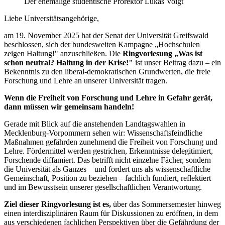
Der ehemalige studentische Prorektor Lukas Voigt
Liebe Universitätsangehörige,
am 19. November 2025 hat der Senat der Universität Greifswald
beschlossen, sich der bundesweiten Kampagne „Hochschulen
zeigen Haltung!" anzuschließen. Die
Ringvorlesung „Was ist
schon neutral? Haltung in der Krise!"
ist unser Beitrag dazu – ein
Bekenntnis zu den liberal-demokratischen Grundwerten, die freie
Forschung und Lehre an unserer Universität tragen.
Wenn die Freiheit von Forschung und Lehre in Gefahr gerät,
dann müssen wir gemeinsam handeln!
Gerade mit Blick auf die anstehenden Landtagswahlen in
Mecklenburg-Vorpommern sehen wir: Wissenschaftsfeindliche
Maßnahmen gefährden zunehmend die Freiheit von Forschung und
Lehre. Fördermittel werden gestrichen, Erkenntnisse delegitimiert,
Forschende diffamiert. Das betrifft nicht einzelne Fächer, sondern
die Universität als Ganzes – und fordert uns als wissenschaftliche
Gemeinschaft, Position zu beziehen – fachlich fundiert, reflektiert
und im Bewusstsein unserer gesellschaftlichen Verantwortung.
Ziel dieser Ringvorlesung ist es,
über das Sommersemester hinweg
einen interdisziplinären Raum für Diskussionen zu eröffnen, in dem
aus verschiedenen fachlichen Perspektiven über die Gefährdung der