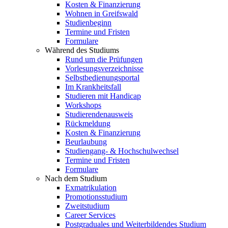
Kosten & Finanzierung
Wohnen in Greifswald
Studienbeginn
Termine und Fristen
Formulare
Während des Studiums
Rund um die Prüfungen
Vorlesungsverzeichnisse
Selbstbedienungsportal
Im Krankheitsfall
Studieren mit Handicap
Workshops
Studierendenausweis
Rückmeldung
Kosten & Finanzierung
Beurlaubung
Studiengang- & Hochschulwechsel
Termine und Fristen
Formulare
Nach dem Studium
Exmatrikulation
Promotionsstudium
Zweitstudium
Career Services
Postgraduales und Weiterbildendes Studium