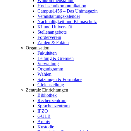
Willkommenskultur
Hochschulkommunikation
Campus1456 – Das Unimagazin
Veranstaltungskalender
Nachhaltigkeit und Klimaschutz
KI und Universität
Stellenangebote
Förderverein
Zahlen & Fakten
Organisation
Fakultäten
Leitung & Gremien
Verwaltung
Organigramm
Wahlen
Satzungen & Formulare
Gleichstellung
Zentrale Einrichtungen
Bibliothek
Rechenzentrum
Sprachenzentrum
IFZO
GULB
Archiv
Kustodie