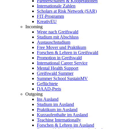
Partnerschaften & Kooperationen
Internationale Zahlen
Scholars at Risk Network (SAR)
FIT-Programm
KreativEU
Incoming
Wege nach Greifswald
Studium mit Abschluss
Austauschstudium
Free Mover und Praktikum
Forschen & Lehren in Greifswald
Promotion in Greifswald
International Career Service
Mental Health Support
Greifswald Summer
Summer School SustainMV
Geflüchtete
DAAD-Preis
Outgoing
Ins Ausland
Studium im Ausland
Praktikum im Ausland
Kurzaufenthalte im Ausland
Teaching Internationally
Forschen & Lehren im Ausland