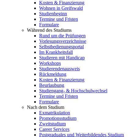
Kosten & Finanzierung
Wohnen in Greifswald
Studienbeginn
Termine und Fristen
Formulare
Während des Studiums
Rund um die Prüfungen
Vorlesungsverzeichnisse
Selbstbedienungsportal
Im Krankheitsfall
Studieren mit Handicap
Workshops
Studierendenausweis
Rückmeldung
Kosten & Finanzierung
Beurlaubung
Studiengang- & Hochschulwechsel
Termine und Fristen
Formulare
Nach dem Studium
Exmatrikulation
Promotionsstudium
Zweitstudium
Career Services
Postgraduales und Weiterbildendes Studium