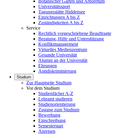
Botanischer Garten und Arboretum
Universitätssport
Tagungsstätte Hiddensee
Einrichtungen A bis Z
Zuständigkeiten A bis Z
Service
Rechtlich vorgeschriebene Beauftragte
Beratung, Hilfe und Unterstützung
Konfliktmanagement
Virtuelles Medienzentrum
Gesunde Universität
Alumni an der Universität
Ehrungen
Antidiskriminierung
Studium
Zur Hauptseite Studium
Vor dem Studium
Studienfächer A-Z
Lehramt studieren
Studienorientierung
Zugang zum Studium
Bewerbung
Einschreibung
Semesterstart
Anreisen