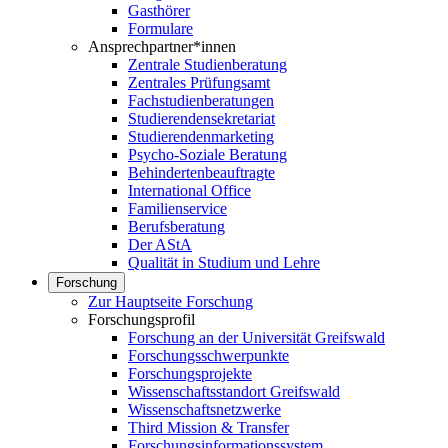
Gasthörer
Formulare
Ansprechpartner*innen
Zentrale Studienberatung
Zentrales Prüfungsamt
Fachstudienberatungen
Studierendensekretariat
Studierendenmarketing
Psycho-Soziale Beratung
Behindertenbeauftragte
International Office
Familienservice
Berufsberatung
Der AStA
Qualität in Studium und Lehre
Forschung
Zur Hauptseite Forschung
Forschungsprofil
Forschung an der Universität Greifswald
Forschungsschwerpunkte
Forschungsprojekte
Wissenschaftsstandort Greifswald
Wissenschaftsnetzwerke
Third Mission & Transfer
Forschungsinformationssystem