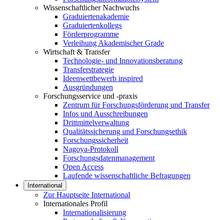
Wissenschaftlicher Nachwuchs
Graduiertenakademie
Graduiertenkollegs
Förderprogramme
Verleihung Akademischer Grade
Wirtschaft & Transfer
Technologie- und Innovationsberatung
Transferstrategie
Ideenwettbewerb inspired
Ausgründungen
Forschungsservice und -praxis
Zentrum für Forschungsförderung und Transfer
Infos und Ausschreibungen
Drittmittelverwaltung
Qualitätssicherung und Forschungsethik
Forschungssicherheit
Nagoya-Protokoll
Forschungsdatenmanagement
Open Access
Laufende wissenschaftliche Befragungen
International
Zur Hauptseite International
Internationales Profil
Internationalisierung