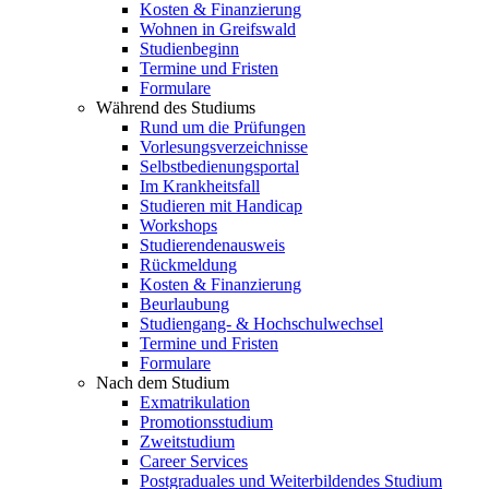
Kosten & Finanzierung
Wohnen in Greifswald
Studienbeginn
Termine und Fristen
Formulare
Während des Studiums
Rund um die Prüfungen
Vorlesungsverzeichnisse
Selbstbedienungsportal
Im Krankheitsfall
Studieren mit Handicap
Workshops
Studierendenausweis
Rückmeldung
Kosten & Finanzierung
Beurlaubung
Studiengang- & Hochschulwechsel
Termine und Fristen
Formulare
Nach dem Studium
Exmatrikulation
Promotionsstudium
Zweitstudium
Career Services
Postgraduales und Weiterbildendes Studium