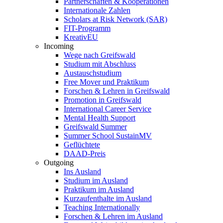
Partnerschaften & Kooperationen
Internationale Zahlen
Scholars at Risk Network (SAR)
FIT-Programm
KreativEU
Incoming
Wege nach Greifswald
Studium mit Abschluss
Austauschstudium
Free Mover und Praktikum
Forschen & Lehren in Greifswald
Promotion in Greifswald
International Career Service
Mental Health Support
Greifswald Summer
Summer School SustainMV
Geflüchtete
DAAD-Preis
Outgoing
Ins Ausland
Studium im Ausland
Praktikum im Ausland
Kurzaufenthalte im Ausland
Teaching Internationally
Forschen & Lehren im Ausland