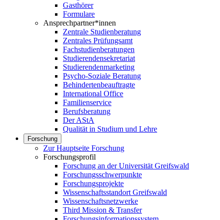
Gasthörer
Formulare
Ansprechpartner*innen
Zentrale Studienberatung
Zentrales Prüfungsamt
Fachstudienberatungen
Studierendensekretariat
Studierendenmarketing
Psycho-Soziale Beratung
Behindertenbeauftragte
International Office
Familienservice
Berufsberatung
Der AStA
Qualität in Studium und Lehre
Forschung
Zur Hauptseite Forschung
Forschungsprofil
Forschung an der Universität Greifswald
Forschungsschwerpunkte
Forschungsprojekte
Wissenschaftsstandort Greifswald
Wissenschaftsnetzwerke
Third Mission & Transfer
Forschungsinformationssystem