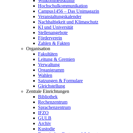
Willkommenskultur
Hochschulkommunikation
Campus1456 – Das Unimagazin
Veranstaltungskalender
Nachhaltigkeit und Klimaschutz
KI und Universität
Stellenangebote
Förderverein
Zahlen & Fakten
Organisation
Fakultäten
Leitung & Gremien
Verwaltung
Organigramm
Wahlen
Satzungen & Formulare
Gleichstellung
Zentrale Einrichtungen
Bibliothek
Rechenzentrum
Sprachenzentrum
IFZO
GULB
Archiv
Kustodie