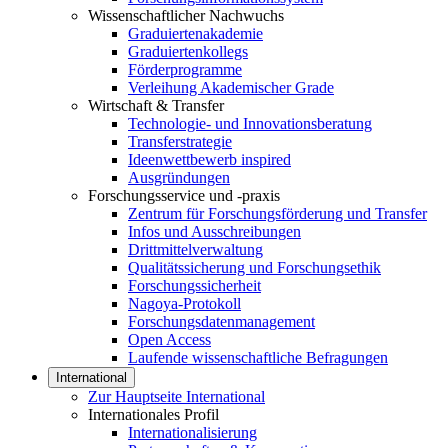
Wissenschaftlicher Nachwuchs
Graduiertenakademie
Graduiertenkollegs
Förderprogramme
Verleihung Akademischer Grade
Wirtschaft & Transfer
Technologie- und Innovationsberatung
Transferstrategie
Ideenwettbewerb inspired
Ausgründungen
Forschungsservice und -praxis
Zentrum für Forschungsförderung und Transfer
Infos und Ausschreibungen
Drittmittelverwaltung
Qualitätssicherung und Forschungsethik
Forschungssicherheit
Nagoya-Protokoll
Forschungsdatenmanagement
Open Access
Laufende wissenschaftliche Befragungen
International
Zur Hauptseite International
Internationales Profil
Internationalisierung