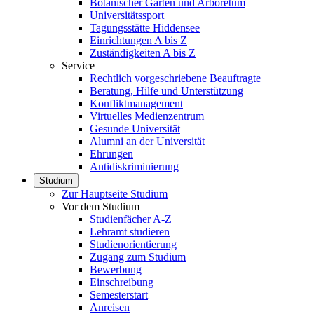
Botanischer Garten und Arboretum
Universitätssport
Tagungsstätte Hiddensee
Einrichtungen A bis Z
Zuständigkeiten A bis Z
Service
Rechtlich vorgeschriebene Beauftragte
Beratung, Hilfe und Unterstützung
Konfliktmanagement
Virtuelles Medienzentrum
Gesunde Universität
Alumni an der Universität
Ehrungen
Antidiskriminierung
Studium
Zur Hauptseite Studium
Vor dem Studium
Studienfächer A-Z
Lehramt studieren
Studienorientierung
Zugang zum Studium
Bewerbung
Einschreibung
Semesterstart
Anreisen