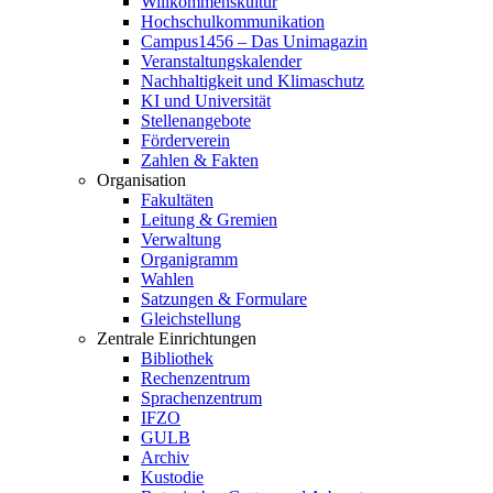
Willkommenskultur
Hochschulkommunikation
Campus1456 – Das Unimagazin
Veranstaltungskalender
Nachhaltigkeit und Klimaschutz
KI und Universität
Stellenangebote
Förderverein
Zahlen & Fakten
Organisation
Fakultäten
Leitung & Gremien
Verwaltung
Organigramm
Wahlen
Satzungen & Formulare
Gleichstellung
Zentrale Einrichtungen
Bibliothek
Rechenzentrum
Sprachenzentrum
IFZO
GULB
Archiv
Kustodie