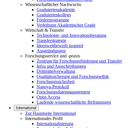
Wissenschaftlicher Nachwuchs
Graduiertenakademie
Graduiertenkollegs
Förderprogramme
Verleihung Akademischer Grade
Wirtschaft & Transfer
Technologie- und Innovationsberatung
Transferstrategie
Ideenwettbewerb inspired
Ausgründungen
Forschungsservice und -praxis
Zentrum für Forschungsförderung und Transfer
Infos und Ausschreibungen
Drittmittelverwaltung
Qualitätssicherung und Forschungsethik
Forschungssicherheit
Nagoya-Protokoll
Forschungsdatenmanagement
Open Access
Laufende wissenschaftliche Befragungen
International
Zur Hauptseite International
Internationales Profil
Internationalisierung