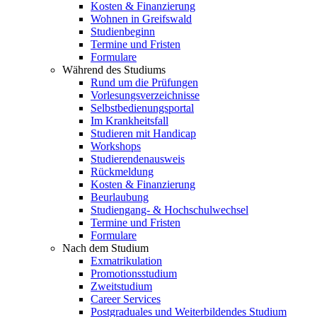
Kosten & Finanzierung
Wohnen in Greifswald
Studienbeginn
Termine und Fristen
Formulare
Während des Studiums
Rund um die Prüfungen
Vorlesungsverzeichnisse
Selbstbedienungsportal
Im Krankheitsfall
Studieren mit Handicap
Workshops
Studierendenausweis
Rückmeldung
Kosten & Finanzierung
Beurlaubung
Studiengang- & Hochschulwechsel
Termine und Fristen
Formulare
Nach dem Studium
Exmatrikulation
Promotionsstudium
Zweitstudium
Career Services
Postgraduales und Weiterbildendes Studium