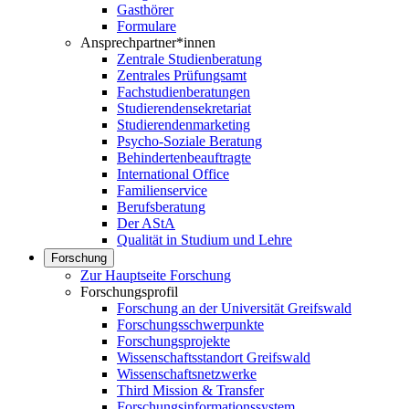
Gasthörer
Formulare
Ansprechpartner*innen
Zentrale Studienberatung
Zentrales Prüfungsamt
Fachstudienberatungen
Studierendensekretariat
Studierendenmarketing
Psycho-Soziale Beratung
Behindertenbeauftragte
International Office
Familienservice
Berufsberatung
Der AStA
Qualität in Studium und Lehre
Forschung
Zur Hauptseite Forschung
Forschungsprofil
Forschung an der Universität Greifswald
Forschungsschwerpunkte
Forschungsprojekte
Wissenschaftsstandort Greifswald
Wissenschaftsnetzwerke
Third Mission & Transfer
Forschungsinformationssystem