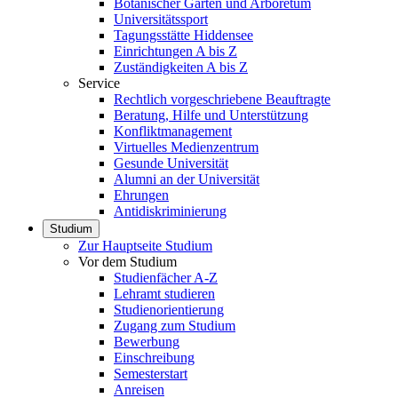
Botanischer Garten und Arboretum
Universitätssport
Tagungsstätte Hiddensee
Einrichtungen A bis Z
Zuständigkeiten A bis Z
Service
Rechtlich vorgeschriebene Beauftragte
Beratung, Hilfe und Unterstützung
Konfliktmanagement
Virtuelles Medienzentrum
Gesunde Universität
Alumni an der Universität
Ehrungen
Antidiskriminierung
Studium
Zur Hauptseite Studium
Vor dem Studium
Studienfächer A-Z
Lehramt studieren
Studienorientierung
Zugang zum Studium
Bewerbung
Einschreibung
Semesterstart
Anreisen