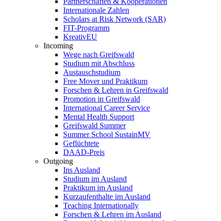
Partnerschaften & Kooperationen
Internationale Zahlen
Scholars at Risk Network (SAR)
FIT-Programm
KreativEU
Incoming
Wege nach Greifswald
Studium mit Abschluss
Austauschstudium
Free Mover und Praktikum
Forschen & Lehren in Greifswald
Promotion in Greifswald
International Career Service
Mental Health Support
Greifswald Summer
Summer School SustainMV
Geflüchtete
DAAD-Preis
Outgoing
Ins Ausland
Studium im Ausland
Praktikum im Ausland
Kurzaufenthalte im Ausland
Teaching Internationally
Forschen & Lehren im Ausland