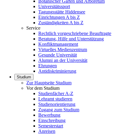
Botanischer Garten und Arboretum
Universitätssport
Tagungsstätte Hiddensee
Einrichtungen A bis Z
Zuständigkeiten A bis Z
Service
Rechtlich vorgeschriebene Beauftragte
Beratung, Hilfe und Unterstützung
Konfliktmanagement
Virtuelles Medienzentrum
Gesunde Universität
Alumni an der Universität
Ehrungen
Antidiskriminierung
Studium
Zur Hauptseite Studium
Vor dem Studium
Studienfächer A-Z
Lehramt studieren
Studienorientierung
Zugang zum Studium
Bewerbung
Einschreibung
Semesterstart
Anreisen