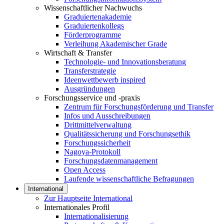
Wissenschaftlicher Nachwuchs
Graduiertenakademie
Graduiertenkollegs
Förderprogramme
Verleihung Akademischer Grade
Wirtschaft & Transfer
Technologie- und Innovationsberatung
Transferstrategie
Ideenwettbewerb inspired
Ausgründungen
Forschungsservice und -praxis
Zentrum für Forschungsförderung und Transfer
Infos und Ausschreibungen
Drittmittelverwaltung
Qualitätssicherung und Forschungsethik
Forschungssicherheit
Nagoya-Protokoll
Forschungsdatenmanagement
Open Access
Laufende wissenschaftliche Befragungen
International
Zur Hauptseite International
Internationales Profil
Internationalisierung