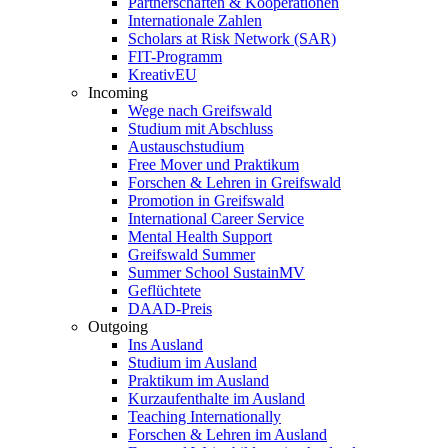
Partnerschaften & Kooperationen
Internationale Zahlen
Scholars at Risk Network (SAR)
FIT-Programm
KreativEU
Incoming
Wege nach Greifswald
Studium mit Abschluss
Austauschstudium
Free Mover und Praktikum
Forschen & Lehren in Greifswald
Promotion in Greifswald
International Career Service
Mental Health Support
Greifswald Summer
Summer School SustainMV
Geflüchtete
DAAD-Preis
Outgoing
Ins Ausland
Studium im Ausland
Praktikum im Ausland
Kurzaufenthalte im Ausland
Teaching Internationally
Forschen & Lehren im Ausland