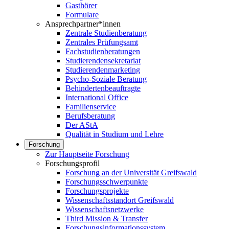
Gasthörer
Formulare
Ansprechpartner*innen
Zentrale Studienberatung
Zentrales Prüfungsamt
Fachstudienberatungen
Studierendensekretariat
Studierendenmarketing
Psycho-Soziale Beratung
Behindertenbeauftragte
International Office
Familienservice
Berufsberatung
Der AStA
Qualität in Studium und Lehre
Forschung
Zur Hauptseite Forschung
Forschungsprofil
Forschung an der Universität Greifswald
Forschungsschwerpunkte
Forschungsprojekte
Wissenschaftsstandort Greifswald
Wissenschaftsnetzwerke
Third Mission & Transfer
Forschungsinformationssystem