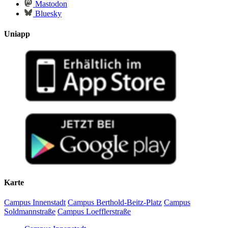
Mastodon
Bluesky
Uniapp
Karte
Campus Innenstadt
Campus Berthold-Beitz-Platz
Campus
Soldmannstraße
Campus Loefflerstraße