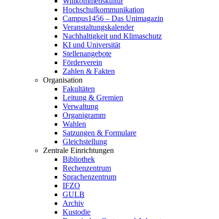
Willkommenskultur
Hochschulkommunikation
Campus1456 – Das Unimagazin
Veranstaltungskalender
Nachhaltigkeit und Klimaschutz
KI und Universität
Stellenangebote
Förderverein
Zahlen & Fakten
Organisation
Fakultäten
Leitung & Gremien
Verwaltung
Organigramm
Wahlen
Satzungen & Formulare
Gleichstellung
Zentrale Einrichtungen
Bibliothek
Rechenzentrum
Sprachenzentrum
IFZO
GULB
Archiv
Kustodie