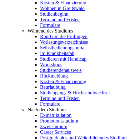
Kosten & Finanzierung
Wohnen in Greifswald
Studienbeginn
Termine und Fristen
Formulare
Während des Studiums
Rund um die Prüfungen
Vorlesungsverzeichnisse
Selbstbedienungsportal
Im Krankheitsfall
Studieren mit Handicap
Workshops
Studierendenausweis
Rückmeldung
Kosten & Finanzierung
Beurlaubung
Studiengang- & Hochschulwechsel
Termine und Fristen
Formulare
Nach dem Studium
Exmatrikulation
Promotionsstudium
Zweitstudium
Career Services
Postgraduales und Weiterbildendes Studium