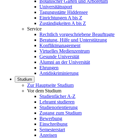
Botanischer Garten und Arboretum
Universitätssport
Tagungsstätte Hiddensee
Einrichtungen A bis Z
Zuständigkeiten A bis Z
Service
Rechtlich vorgeschriebene Beauftragte
Beratung, Hilfe und Unterstützung
Konfliktmanagement
Virtuelles Medienzentrum
Gesunde Universität
Alumni an der Universität
Ehrungen
Antidiskriminierung
Studium
Zur Hauptseite Studium
Vor dem Studium
Studienfächer A-Z
Lehramt studieren
Studienorientierung
Zugang zum Studium
Bewerbung
Einschreibung
Semesterstart
Anreisen