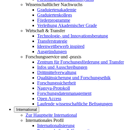
Wissenschaftlicher Nachwuchs
Graduiertenakademie
Graduiertenkollegs
Förderprogramme
Verleihung Akademischer Grade
Wirtschaft & Transfer
Technologie- und Innovationsberatung
Transferstrategie
Ideenwettbewerb inspired
Ausgründungen
Forschungsservice und -praxis
Zentrum für Forschungsförderung und Transfer
Infos und Ausschreibungen
Drittmittelverwaltung
Qualitätssicherung und Forschungsethik
Forschungssicherheit
Nagoya-Protokoll
Forschungsdatenmanagement
Open Access
Laufende wissenschaftliche Befragungen
International
Zur Hauptseite International
Internationales Profil
Internationalisierung