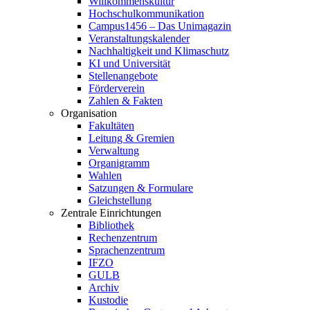
Willkommenskultur
Hochschulkommunikation
Campus1456 – Das Unimagazin
Veranstaltungskalender
Nachhaltigkeit und Klimaschutz
KI und Universität
Stellenangebote
Förderverein
Zahlen & Fakten
Organisation
Fakultäten
Leitung & Gremien
Verwaltung
Organigramm
Wahlen
Satzungen & Formulare
Gleichstellung
Zentrale Einrichtungen
Bibliothek
Rechenzentrum
Sprachenzentrum
IFZO
GULB
Archiv
Kustodie