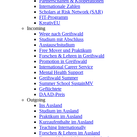
Partnerschaften & Kooperationen
Internationale Zahlen
Scholars at Risk Network (SAR)
FIT-Programm
KreativEU
Incoming
Wege nach Greifswald
Studium mit Abschluss
Austauschstudium
Free Mover und Praktikum
Forschen & Lehren in Greifswald
Promotion in Greifswald
International Career Service
Mental Health Support
Greifswald Summer
Summer School SustainMV
Geflüchtete
DAAD-Preis
Outgoing
Ins Ausland
Studium im Ausland
Praktikum im Ausland
Kurzaufenthalte im Ausland
Teaching Internationally
Forschen & Lehren im Ausland