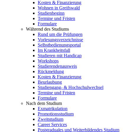
Kosten & Finanzierung
Wohnen in Greifswald
Studienbeginn
Termine und Fristen
Formulare
Während des Studiums
Rund um die Prüfungen
Vorlesungsverzeichnisse
Selbstbedienungsportal
Im Krankheitsfall
Studieren mit Handicap
Workshops
Studierendenausweis
Rückmeldung
Kosten & Finanzierung
Beurlaubung
Studiengang- & Hochschulwechsel
Termine und Fristen
Formulare
Nach dem Studium
Exmatrikulation
Promotionsstudium
Zweitstudium
Career Services
Postgraduales und Weiterbildendes Studium