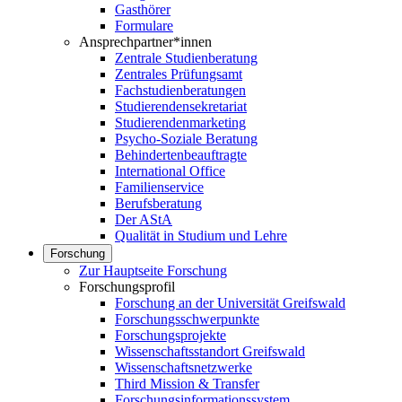
Gasthörer
Formulare
Ansprechpartner*innen
Zentrale Studienberatung
Zentrales Prüfungsamt
Fachstudienberatungen
Studierendensekretariat
Studierendenmarketing
Psycho-Soziale Beratung
Behindertenbeauftragte
International Office
Familienservice
Berufsberatung
Der AStA
Qualität in Studium und Lehre
Forschung
Zur Hauptseite Forschung
Forschungsprofil
Forschung an der Universität Greifswald
Forschungsschwerpunkte
Forschungsprojekte
Wissenschaftsstandort Greifswald
Wissenschaftsnetzwerke
Third Mission & Transfer
Forschungsinformationssystem