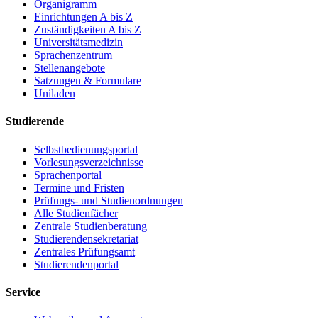
Organigramm
Einrichtungen A bis Z
Zuständigkeiten A bis Z
Universitätsmedizin
Sprachenzentrum
Stellenangebote
Satzungen & Formulare
Uniladen
Studierende
Selbstbedienungsportal
Vorlesungsverzeichnisse
Sprachenportal
Termine und Fristen
Prüfungs- und Studienordnungen
Alle Studienfächer
Zentrale Studienberatung
Studierendensekretariat
Zentrales Prüfungsamt
Studierendenportal
Service