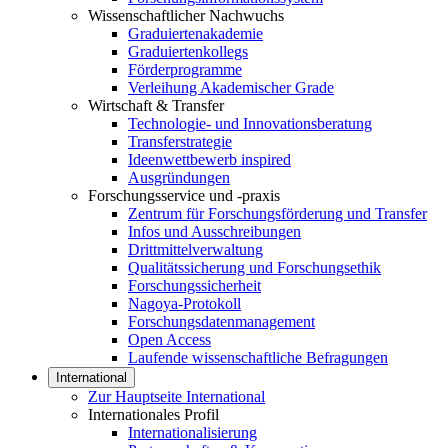
Wissenschaftlicher Nachwuchs
Graduiertenakademie
Graduiertenkollegs
Förderprogramme
Verleihung Akademischer Grade
Wirtschaft & Transfer
Technologie- und Innovationsberatung
Transferstrategie
Ideenwettbewerb inspired
Ausgründungen
Forschungsservice und -praxis
Zentrum für Forschungsförderung und Transfer
Infos und Ausschreibungen
Drittmittelverwaltung
Qualitätssicherung und Forschungsethik
Forschungssicherheit
Nagoya-Protokoll
Forschungsdatenmanagement
Open Access
Laufende wissenschaftliche Befragungen
International
Zur Hauptseite International
Internationales Profil
Internationalisierung