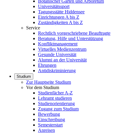
Botanischer Garten und Arboretum
Universitätssport
Tagungsstätte Hiddensee
Einrichtungen A bis Z
Zuständigkeiten A bis Z
Service
Rechtlich vorgeschriebene Beauftragte
Beratung, Hilfe und Unterstützung
Konfliktmanagement
Virtuelles Medienzentrum
Gesunde Universität
Alumni an der Universität
Ehrungen
Antidiskriminierung
Studium
Zur Hauptseite Studium
Vor dem Studium
Studienfächer A-Z
Lehramt studieren
Studienorientierung
Zugang zum Studium
Bewerbung
Einschreibung
Semesterstart
Anreisen