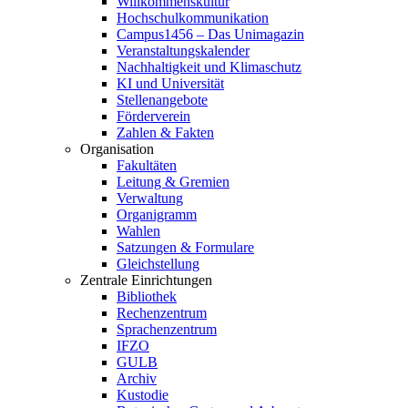
Willkommenskultur
Hochschulkommunikation
Campus1456 – Das Unimagazin
Veranstaltungskalender
Nachhaltigkeit und Klimaschutz
KI und Universität
Stellenangebote
Förderverein
Zahlen & Fakten
Organisation
Fakultäten
Leitung & Gremien
Verwaltung
Organigramm
Wahlen
Satzungen & Formulare
Gleichstellung
Zentrale Einrichtungen
Bibliothek
Rechenzentrum
Sprachenzentrum
IFZO
GULB
Archiv
Kustodie