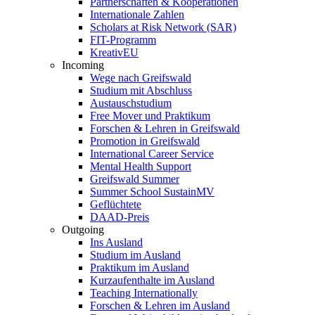
Partnerschaften & Kooperationen
Internationale Zahlen
Scholars at Risk Network (SAR)
FIT-Programm
KreativEU
Incoming
Wege nach Greifswald
Studium mit Abschluss
Austauschstudium
Free Mover und Praktikum
Forschen & Lehren in Greifswald
Promotion in Greifswald
International Career Service
Mental Health Support
Greifswald Summer
Summer School SustainMV
Geflüchtete
DAAD-Preis
Outgoing
Ins Ausland
Studium im Ausland
Praktikum im Ausland
Kurzaufenthalte im Ausland
Teaching Internationally
Forschen & Lehren im Ausland