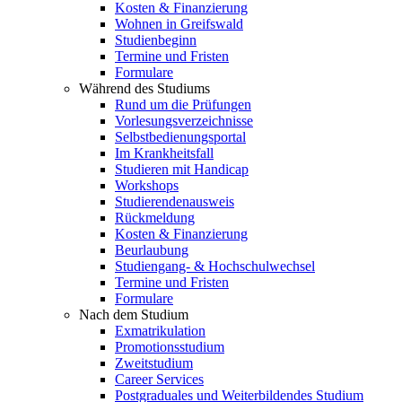
Kosten & Finanzierung
Wohnen in Greifswald
Studienbeginn
Termine und Fristen
Formulare
Während des Studiums
Rund um die Prüfungen
Vorlesungsverzeichnisse
Selbstbedienungsportal
Im Krankheitsfall
Studieren mit Handicap
Workshops
Studierendenausweis
Rückmeldung
Kosten & Finanzierung
Beurlaubung
Studiengang- & Hochschulwechsel
Termine und Fristen
Formulare
Nach dem Studium
Exmatrikulation
Promotionsstudium
Zweitstudium
Career Services
Postgraduales und Weiterbildendes Studium