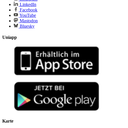
LinkedIn
Facebook
YouTube
Mastodon
Bluesky
Uniapp
Karte