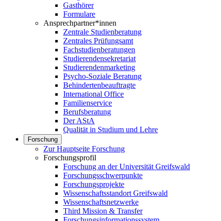
Gasthörer
Formulare
Ansprechpartner*innen
Zentrale Studienberatung
Zentrales Prüfungsamt
Fachstudienberatungen
Studierendensekretariat
Studierendenmarketing
Psycho-Soziale Beratung
Behindertenbeauftragte
International Office
Familienservice
Berufsberatung
Der AStA
Qualität in Studium und Lehre
Forschung
Zur Hauptseite Forschung
Forschungsprofil
Forschung an der Universität Greifswald
Forschungsschwerpunkte
Forschungsprojekte
Wissenschaftsstandort Greifswald
Wissenschaftsnetzwerke
Third Mission & Transfer
Forschungsinformationssystem