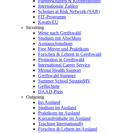
Partnerschaften & Kooperationen
Internationale Zahlen
Scholars at Risk Network (SAR)
FIT-Programm
KreativEU
Incoming
Wege nach Greifswald
Studium mit Abschluss
Austauschstudium
Free Mover und Praktikum
Forschen & Lehren in Greifswald
Promotion in Greifswald
International Career Service
Mental Health Support
Greifswald Summer
Summer School SustainMV
Geflüchtete
DAAD-Preis
Outgoing
Ins Ausland
Studium im Ausland
Praktikum im Ausland
Kurzaufenthalte im Ausland
Teaching Internationally
Forschen & Lehren im Ausland