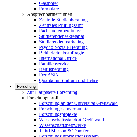
Gasthörer
Formulare
Ansprechpartner*innen
Zentrale Studienberatung
Zentrales Prüfungsamt
Fachstudienberatungen
Studierendensekretariat
Studierendenmarketing
Psycho-Soziale Beratung
Behindertenbeauftragte
International Office
Familienservice
Berufsberatung
Der AStA
Qualität in Studium und Lehre
Forschung
Zur Hauptseite Forschung
Forschungsprofil
Forschung an der Universität Greifswald
Forschungsschwerpunkte
Forschungsprojekte
Wissenschaftsstandort Greifswald
Wissenschaftsnetzwerke
Third Mission & Transfer
Forschungsinformationssystem