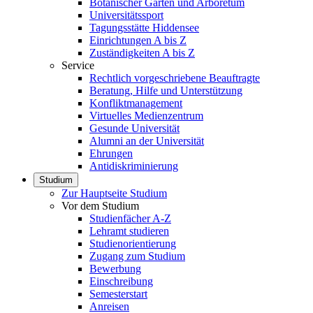
Botanischer Garten und Arboretum
Universitätssport
Tagungsstätte Hiddensee
Einrichtungen A bis Z
Zuständigkeiten A bis Z
Service
Rechtlich vorgeschriebene Beauftragte
Beratung, Hilfe und Unterstützung
Konfliktmanagement
Virtuelles Medienzentrum
Gesunde Universität
Alumni an der Universität
Ehrungen
Antidiskriminierung
Studium
Zur Hauptseite Studium
Vor dem Studium
Studienfächer A-Z
Lehramt studieren
Studienorientierung
Zugang zum Studium
Bewerbung
Einschreibung
Semesterstart
Anreisen