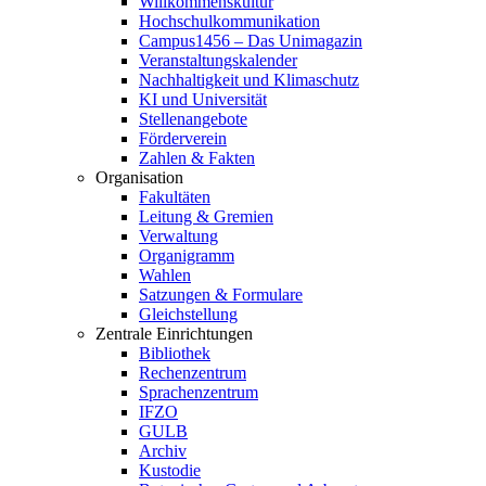
Willkommenskultur
Hochschulkommunikation
Campus1456 – Das Unimagazin
Veranstaltungskalender
Nachhaltigkeit und Klimaschutz
KI und Universität
Stellenangebote
Förderverein
Zahlen & Fakten
Organisation
Fakultäten
Leitung & Gremien
Verwaltung
Organigramm
Wahlen
Satzungen & Formulare
Gleichstellung
Zentrale Einrichtungen
Bibliothek
Rechenzentrum
Sprachenzentrum
IFZO
GULB
Archiv
Kustodie