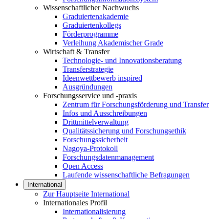
Wissenschaftlicher Nachwuchs
Graduiertenakademie
Graduiertenkollegs
Förderprogramme
Verleihung Akademischer Grade
Wirtschaft & Transfer
Technologie- und Innovationsberatung
Transferstrategie
Ideenwettbewerb inspired
Ausgründungen
Forschungsservice und -praxis
Zentrum für Forschungsförderung und Transfer
Infos und Ausschreibungen
Drittmittelverwaltung
Qualitätssicherung und Forschungsethik
Forschungssicherheit
Nagoya-Protokoll
Forschungsdatenmanagement
Open Access
Laufende wissenschaftliche Befragungen
International
Zur Hauptseite International
Internationales Profil
Internationalisierung