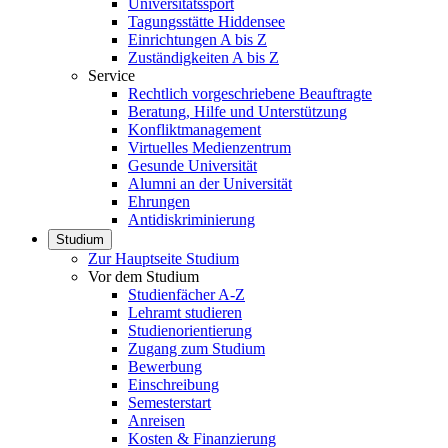
Universitätssport
Tagungsstätte Hiddensee
Einrichtungen A bis Z
Zuständigkeiten A bis Z
Service
Rechtlich vorgeschriebene Beauftragte
Beratung, Hilfe und Unterstützung
Konfliktmanagement
Virtuelles Medienzentrum
Gesunde Universität
Alumni an der Universität
Ehrungen
Antidiskriminierung
Studium
Zur Hauptseite Studium
Vor dem Studium
Studienfächer A-Z
Lehramt studieren
Studienorientierung
Zugang zum Studium
Bewerbung
Einschreibung
Semesterstart
Anreisen
Kosten & Finanzierung