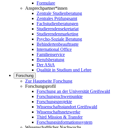
Formulare
Ansprechpartner*innen
Zentrale Studienberatung
Zentrales Prüfungsamt
Fachstudienberatungen
Studierendensekretariat
Studierendenmarketing
Psycho-Soziale Beratung
Behindertenbeauftragte
International Office
Familienservice
Berufsberatung
Der AStA
Qualität in Studium und Lehre
Forschung
Zur Hauptseite Forschung
Forschungsprofil
Forschung an der Universität Greifswald
Forschungsschwerpunkte
Forschungsprojekte
Wissenschaftsstandort Greifswald
Wissenschaftsnetzwerke
Third Mission & Transfer
Forschungsinformationssystem
Wissenschaftlicher Nachwuchs