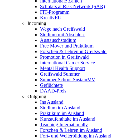
Internationale Zahlen
Scholars at Risk Network (SAR)
FIT-Programm
KreativEU
Incoming
Wege nach Greifswald
Studium mit Abschluss
Austauschstudium
Free Mover und Praktikum
Forschen & Lehren in Greifswald
Promotion in Greifswald
International Career Service
Mental Health Support
Greifswald Summer
Summer School SustainMV
Geflüchtete
DAAD-Preis
Outgoing
Ins Ausland
Studium im Ausland
Praktikum im Ausland
Kurzaufenthalte im Ausland
Teaching Internationally
Forschen & Lehren im Ausland
Fort- und Weiterbildung im Ausland