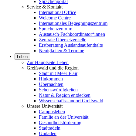
Sprachenportal
Service & Kontakt
International Office
Welcome Centre
Internationales Begegnungszentrum
Sprachenzentrum
Austausch-Fachkoordinator*innen
Zentrale Übersetzerstelle
Erstberatung Auslandsaufenthalte
Neuigkeiten & Termine
Leben
Zur Hauptseite Leben
Greifswald und die Region
Stadt mit Meer-Flair
Hinkommen
Übernachten
Sehenswürdigkeiten
Natur & Region entdecken
Wissenschaftsstandort Greifswald
Unsere Universität
Campusleben
Familie an der Universität
Gesundheitsförderung
Stadtradeln
Uniladen