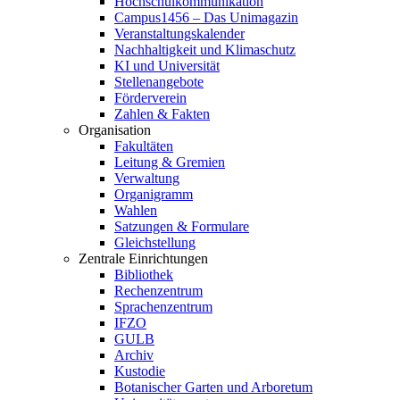
Hochschulkommunikation
Campus1456 – Das Unimagazin
Veranstaltungskalender
Nachhaltigkeit und Klimaschutz
KI und Universität
Stellenangebote
Förderverein
Zahlen & Fakten
Organisation
Fakultäten
Leitung & Gremien
Verwaltung
Organigramm
Wahlen
Satzungen & Formulare
Gleichstellung
Zentrale Einrichtungen
Bibliothek
Rechenzentrum
Sprachenzentrum
IFZO
GULB
Archiv
Kustodie
Botanischer Garten und Arboretum