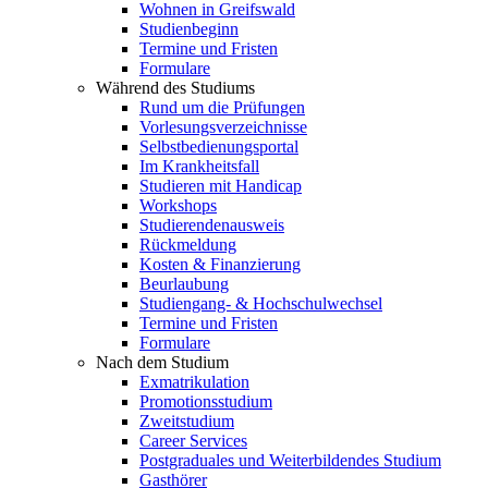
Wohnen in Greifswald
Studienbeginn
Termine und Fristen
Formulare
Während des Studiums
Rund um die Prüfungen
Vorlesungsverzeichnisse
Selbstbedienungsportal
Im Krankheitsfall
Studieren mit Handicap
Workshops
Studierendenausweis
Rückmeldung
Kosten & Finanzierung
Beurlaubung
Studiengang- & Hochschulwechsel
Termine und Fristen
Formulare
Nach dem Studium
Exmatrikulation
Promotionsstudium
Zweitstudium
Career Services
Postgraduales und Weiterbildendes Studium
Gasthörer