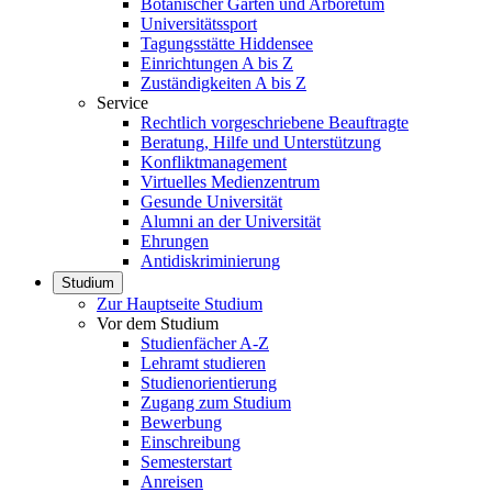
Botanischer Garten und Arboretum
Universitätssport
Tagungsstätte Hiddensee
Einrichtungen A bis Z
Zuständigkeiten A bis Z
Service
Rechtlich vorgeschriebene Beauftragte
Beratung, Hilfe und Unterstützung
Konfliktmanagement
Virtuelles Medienzentrum
Gesunde Universität
Alumni an der Universität
Ehrungen
Antidiskriminierung
Studium
Zur Hauptseite Studium
Vor dem Studium
Studienfächer A-Z
Lehramt studieren
Studienorientierung
Zugang zum Studium
Bewerbung
Einschreibung
Semesterstart
Anreisen