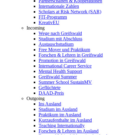
Partnerschaften & Kooperationen
Internationale Zahlen
Scholars at Risk Network (SAR)
FIT-Programm
KreativEU
Incoming
Wege nach Greifswald
Studium mit Abschluss
Austauschstudium
Free Mover und Praktikum
Forschen & Lehren in Greifswald
Promotion in Greifswald
International Career Service
Mental Health Support
Greifswald Summer
Summer School SustainMV
Geflüchtete
DAAD-Preis
Outgoing
Ins Ausland
Studium im Ausland
Praktikum im Ausland
Kurzaufenthalte im Ausland
Teaching Internationally
Forschen & Lehren im Ausland