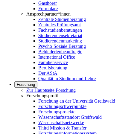
Gasthörer
Formulare
Ansprechpartner*innen
Zentrale Studienberatung
Zentrales Prüfungsamt
Fachstudienberatungen
Studierendensekretariat
Studierendenmarketing
Psycho-Soziale Beratung
Behindertenbeauftragte
International Office
Familienservice
Berufsberatung
Der AStA
Qualität in Studium und Lehre
Forschung
Zur Hauptseite Forschung
Forschungsprofil
Forschung an der Universität Greifswald
Forschungsschwerpunkte
Forschungsprojekte
Wissenschaftsstandort Greifswald
Wissenschaftsnetzwerke
Third Mission & Transfer
Forschungsinformationssystem