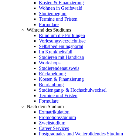
Kosten & Finanzierung
Wohnen in Greifswald
Studienbeginn
Termine und Fristen
Formulare
Während des Studiums
Rund um die Prüfungen
Vorlesungsverzeichnisse
Selbstbedienungsportal
Im Krankheitsfall
Studieren mit Handicap
Workshops
Studierendenausweis
Rückmeldung
Kosten & Finanzierung
Beurlaubung
Studiengang- & Hochschulwechsel
Termine und Fristen
Formulare
Nach dem Studium
Exmatrikulation
Promotionsstudium
Zweitstudium
Career Services
Postgraduales und Weiterbildendes Studium