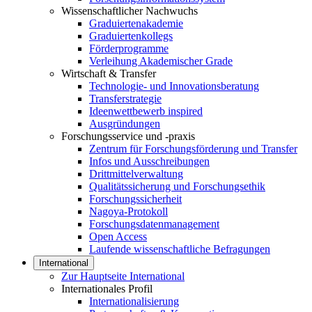
Wissenschaftlicher Nachwuchs
Graduiertenakademie
Graduiertenkollegs
Förderprogramme
Verleihung Akademischer Grade
Wirtschaft & Transfer
Technologie- und Innovationsberatung
Transferstrategie
Ideenwettbewerb inspired
Ausgründungen
Forschungsservice und -praxis
Zentrum für Forschungsförderung und Transfer
Infos und Ausschreibungen
Drittmittelverwaltung
Qualitätssicherung und Forschungsethik
Forschungssicherheit
Nagoya-Protokoll
Forschungsdatenmanagement
Open Access
Laufende wissenschaftliche Befragungen
International
Zur Hauptseite International
Internationales Profil
Internationalisierung