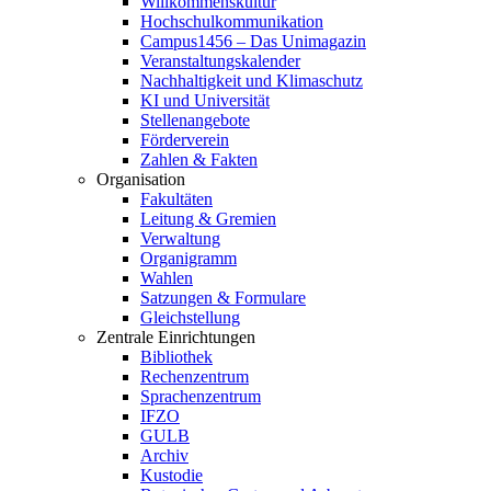
Willkommenskultur
Hochschulkommunikation
Campus1456 – Das Unimagazin
Veranstaltungskalender
Nachhaltigkeit und Klimaschutz
KI und Universität
Stellenangebote
Förderverein
Zahlen & Fakten
Organisation
Fakultäten
Leitung & Gremien
Verwaltung
Organigramm
Wahlen
Satzungen & Formulare
Gleichstellung
Zentrale Einrichtungen
Bibliothek
Rechenzentrum
Sprachenzentrum
IFZO
GULB
Archiv
Kustodie