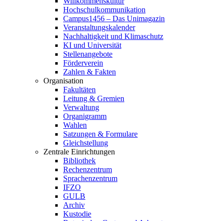
Willkommenskultur
Hochschulkommunikation
Campus1456 – Das Unimagazin
Veranstaltungskalender
Nachhaltigkeit und Klimaschutz
KI und Universität
Stellenangebote
Förderverein
Zahlen & Fakten
Organisation
Fakultäten
Leitung & Gremien
Verwaltung
Organigramm
Wahlen
Satzungen & Formulare
Gleichstellung
Zentrale Einrichtungen
Bibliothek
Rechenzentrum
Sprachenzentrum
IFZO
GULB
Archiv
Kustodie