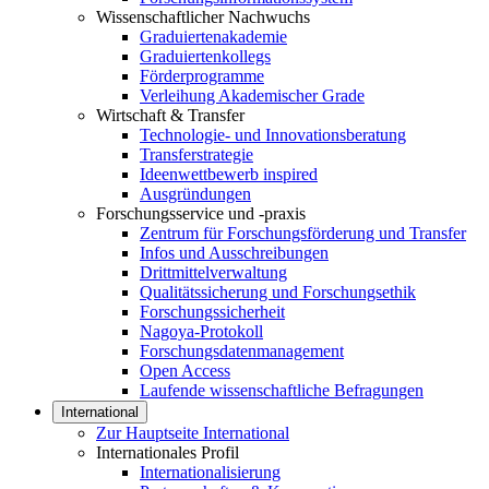
Wissenschaftlicher Nachwuchs
Graduiertenakademie
Graduiertenkollegs
Förderprogramme
Verleihung Akademischer Grade
Wirtschaft & Transfer
Technologie- und Innovationsberatung
Transferstrategie
Ideenwettbewerb inspired
Ausgründungen
Forschungsservice und -praxis
Zentrum für Forschungsförderung und Transfer
Infos und Ausschreibungen
Drittmittelverwaltung
Qualitätssicherung und Forschungsethik
Forschungssicherheit
Nagoya-Protokoll
Forschungsdatenmanagement
Open Access
Laufende wissenschaftliche Befragungen
International
Zur Hauptseite International
Internationales Profil
Internationalisierung