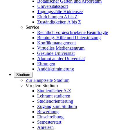
Botanischer Garten und Arboretum
Universitätssport
Tagungsstätte Hiddensee
Einrichtungen A bis Z
Zuständigkeiten A bis Z
Service
Rechtlich vorgeschriebene Beauftragte
Beratung, Hilfe und Unterstützung
Konfliktmanagement
Virtuelles Medienzentrum
Gesunde Universität
Alumni an der Universität
Ehrungen
Antidiskriminierung
Studium
Zur Hauptseite Studium
Vor dem Studium
Studienfächer A-Z
Lehramt studieren
Studienorientierung
Zugang zum Studium
Bewerbung
Einschreibung
Semesterstart
Anreisen