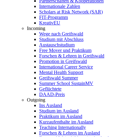
Partnerschaften & Kooperationen
Internationale Zahlen
Scholars at Risk Network (SAR)
FIT-Programm
KreativEU
Incoming
Wege nach Greifswald
Studium mit Abschluss
Austauschstudium
Free Mover und Praktikum
Forschen & Lehren in Greifswald
Promotion in Greifswald
International Career Service
Mental Health Support
Greifswald Summer
Summer School SustainMV
Geflüchtete
DAAD-Preis
Outgoing
Ins Ausland
Studium im Ausland
Praktikum im Ausland
Kurzaufenthalte im Ausland
Teaching Internationally
Forschen & Lehren im Ausland