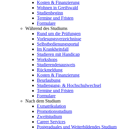
Kosten & Finanzierung
Wohnen in Greifswald
Studienbeginn
Termine und Fristen
Formulare
Während des Studiums
Rund um die Prüfungen
Vorlesungsverzeichnisse
Selbstbedienungsportal
Im Krankheitsfall
Studieren mit Handicap
Workshops
Studierendenausweis
Rückmeldung
Kosten & Finanzierung
Beurlaubung
Studiengang- & Hochschulwechsel
Termine und Fristen
Formulare
Nach dem Studium
Exmatrikulation
Promotionsstudium
Zweitstudium
Career Services
Postgraduales und Weiterbildendes Studium