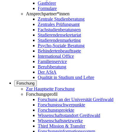
Gasthörer
Formulare
Ansprechpartner*innen
Zentrale Studienberatung
Zentrales Prüfungsamt
Fachstudienberatungen
Studierendensekretariat
Studierendenmarketing
Psycho-Soziale Beratung
Behindertenbeauftragte
International Office
Familienservice
Berufsberatung
Der AStA
Qualität in Studium und Lehre
Forschung
Zur Hauptseite Forschung
Forschungsprofil
Forschung an der Universität Greifswald
Forschungsschwerpunkte
Forschungsprojekte
Wissenschaftsstandort Greifswald
Wissenschaftsnetzwerke
Third Mission & Transfer
Forschungsinformationssystem