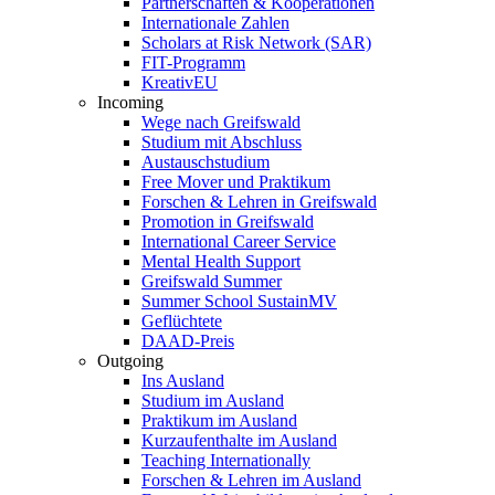
Partnerschaften & Kooperationen
Internationale Zahlen
Scholars at Risk Network (SAR)
FIT-Programm
KreativEU
Incoming
Wege nach Greifswald
Studium mit Abschluss
Austauschstudium
Free Mover und Praktikum
Forschen & Lehren in Greifswald
Promotion in Greifswald
International Career Service
Mental Health Support
Greifswald Summer
Summer School SustainMV
Geflüchtete
DAAD-Preis
Outgoing
Ins Ausland
Studium im Ausland
Praktikum im Ausland
Kurzaufenthalte im Ausland
Teaching Internationally
Forschen & Lehren im Ausland