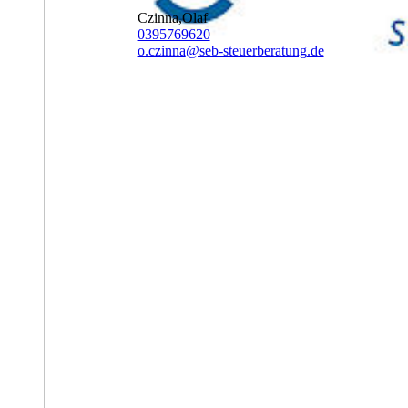
Czinna,Olaf
0395769620
o.czinna
@seb-steuerberatung
.de