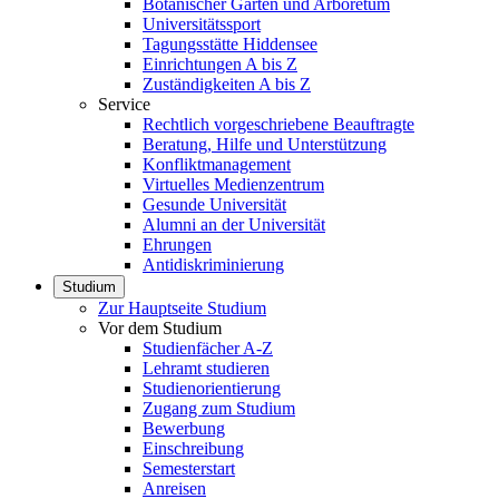
Botanischer Garten und Arboretum
Universitätssport
Tagungsstätte Hiddensee
Einrichtungen A bis Z
Zuständigkeiten A bis Z
Service
Rechtlich vorgeschriebene Beauftragte
Beratung, Hilfe und Unterstützung
Konfliktmanagement
Virtuelles Medienzentrum
Gesunde Universität
Alumni an der Universität
Ehrungen
Antidiskriminierung
Studium
Zur Hauptseite Studium
Vor dem Studium
Studienfächer A-Z
Lehramt studieren
Studienorientierung
Zugang zum Studium
Bewerbung
Einschreibung
Semesterstart
Anreisen