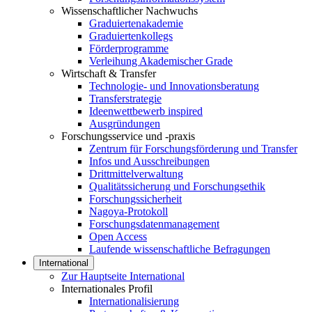
Wissenschaftlicher Nachwuchs
Graduiertenakademie
Graduiertenkollegs
Förderprogramme
Verleihung Akademischer Grade
Wirtschaft & Transfer
Technologie- und Innovationsberatung
Transferstrategie
Ideenwettbewerb inspired
Ausgründungen
Forschungsservice und -praxis
Zentrum für Forschungsförderung und Transfer
Infos und Ausschreibungen
Drittmittelverwaltung
Qualitätssicherung und Forschungsethik
Forschungssicherheit
Nagoya-Protokoll
Forschungsdatenmanagement
Open Access
Laufende wissenschaftliche Befragungen
International
Zur Hauptseite International
Internationales Profil
Internationalisierung