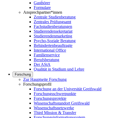
Gasthörer
Formulare
Ansprechpartner*innen
Zentrale Studienberatung
Zentrales Prüfungsamt
Fachstudienberatungen
Studierendensekretariat
Studierendenmarketing
Psycho-Soziale Beratung
Behindertenbeauftragte
International Office
Familienservice
Berufsberatung
Der AStA
Qualität in Studium und Lehre
Forschung
Zur Hauptseite Forschung
Forschungsprofil
Forschung an der Universität Greifswald
Forschungsschwerpunkte
Forschungsprojekte
Wissenschaftsstandort Greifswald
Wissenschaftsnetzwerke
Third Mission & Transfer
Forschungsinformationssystem