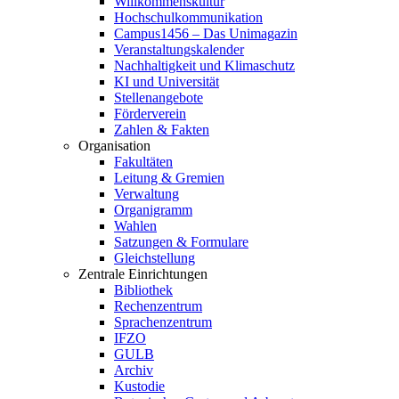
Willkommenskultur
Hochschulkommunikation
Campus1456 – Das Unimagazin
Veranstaltungskalender
Nachhaltigkeit und Klimaschutz
KI und Universität
Stellenangebote
Förderverein
Zahlen & Fakten
Organisation
Fakultäten
Leitung & Gremien
Verwaltung
Organigramm
Wahlen
Satzungen & Formulare
Gleichstellung
Zentrale Einrichtungen
Bibliothek
Rechenzentrum
Sprachenzentrum
IFZO
GULB
Archiv
Kustodie