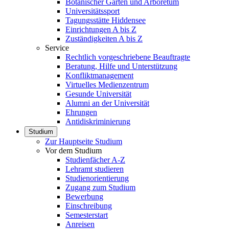
Botanischer Garten und Arboretum
Universitätssport
Tagungsstätte Hiddensee
Einrichtungen A bis Z
Zuständigkeiten A bis Z
Service
Rechtlich vorgeschriebene Beauftragte
Beratung, Hilfe und Unterstützung
Konfliktmanagement
Virtuelles Medienzentrum
Gesunde Universität
Alumni an der Universität
Ehrungen
Antidiskriminierung
Studium
Zur Hauptseite Studium
Vor dem Studium
Studienfächer A-Z
Lehramt studieren
Studienorientierung
Zugang zum Studium
Bewerbung
Einschreibung
Semesterstart
Anreisen