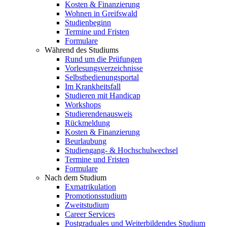
Kosten & Finanzierung
Wohnen in Greifswald
Studienbeginn
Termine und Fristen
Formulare
Während des Studiums
Rund um die Prüfungen
Vorlesungsverzeichnisse
Selbstbedienungsportal
Im Krankheitsfall
Studieren mit Handicap
Workshops
Studierendenausweis
Rückmeldung
Kosten & Finanzierung
Beurlaubung
Studiengang- & Hochschulwechsel
Termine und Fristen
Formulare
Nach dem Studium
Exmatrikulation
Promotionsstudium
Zweitstudium
Career Services
Postgraduales und Weiterbildendes Studium