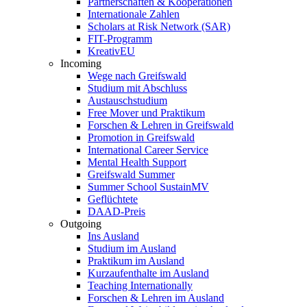
Partnerschaften & Kooperationen
Internationale Zahlen
Scholars at Risk Network (SAR)
FIT-Programm
KreativEU
Incoming
Wege nach Greifswald
Studium mit Abschluss
Austauschstudium
Free Mover und Praktikum
Forschen & Lehren in Greifswald
Promotion in Greifswald
International Career Service
Mental Health Support
Greifswald Summer
Summer School SustainMV
Geflüchtete
DAAD-Preis
Outgoing
Ins Ausland
Studium im Ausland
Praktikum im Ausland
Kurzaufenthalte im Ausland
Teaching Internationally
Forschen & Lehren im Ausland