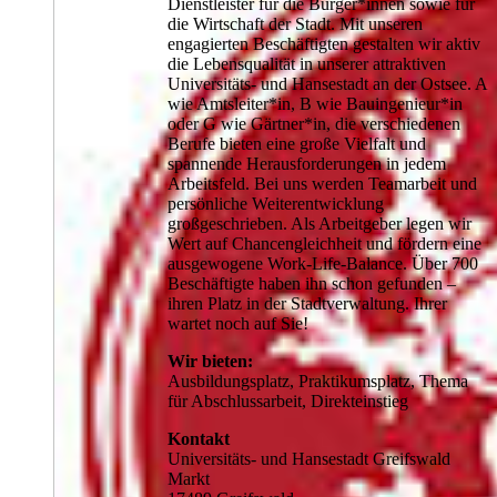
Dienstleister für die Bürger*innen sowie für
die Wirtschaft der Stadt. Mit unseren
engagierten Beschäftigten gestalten wir aktiv
die Lebensqualität in unserer attraktiven
Universitäts- und Hansestadt an der Ostsee. A
wie Amtsleiter*in, B wie Bauingenieur*in
oder G wie Gärtner*in, die verschiedenen
Berufe bieten eine große Vielfalt und
spannende Herausforderungen in jedem
Arbeitsfeld. Bei uns werden Teamarbeit und
persönliche Weiterentwicklung
großgeschrieben. Als Arbeitgeber legen wir
Wert auf Chancengleichheit und fördern eine
ausgewogene Work-Life-Balance. Über 700
Beschäftigte haben ihn schon gefunden –
ihren Platz in der Stadtverwaltung. Ihrer
wartet noch auf Sie!
Wir bieten:
Ausbildungsplatz, Praktikumsplatz, Thema
für Abschlussarbeit, Direkteinstieg
Kontakt
Universitäts- und Hansestadt Greifswald
Markt