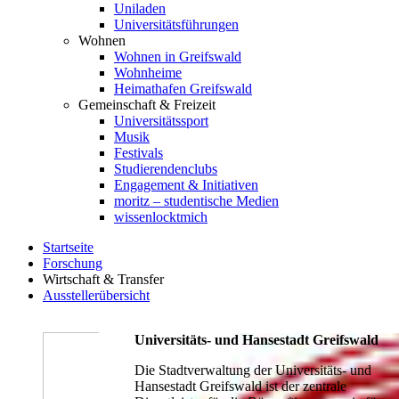
Uniladen
Universitätsführungen
Wohnen
Wohnen in Greifswald
Wohnheime
Heimathafen Greifswald
Gemeinschaft & Freizeit
Universitätssport
Musik
Festivals
Studierendenclubs
Engagement & Initiativen
moritz – studentische Medien
wissenlocktmich
Startseite
Forschung
Wirtschaft & Transfer
Ausstellerübersicht
Universitäts- und Hansestadt Greifswald
Die Stadtverwaltung der Universitäts- und
Hansestadt Greifswald ist der zentrale