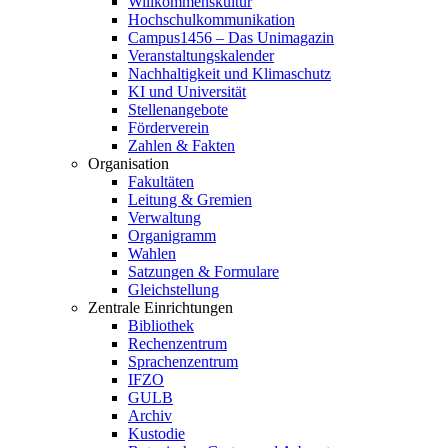
Willkommenskultur
Hochschulkommunikation
Campus1456 – Das Unimagazin
Veranstaltungskalender
Nachhaltigkeit und Klimaschutz
KI und Universität
Stellenangebote
Förderverein
Zahlen & Fakten
Organisation
Fakultäten
Leitung & Gremien
Verwaltung
Organigramm
Wahlen
Satzungen & Formulare
Gleichstellung
Zentrale Einrichtungen
Bibliothek
Rechenzentrum
Sprachenzentrum
IFZO
GULB
Archiv
Kustodie