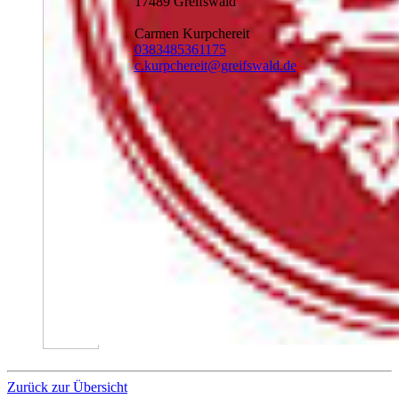
17489 Greifswald
Carmen Kurpchereit
0383485361175
c.kurpchereit
@greifswald
.de
Zurück zur Übersicht