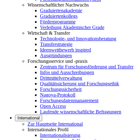
Wissenschaftlicher Nachwuchs
Graduiertenakademie
Graduiertenkollegs
Förderprogramme
Verleihung Akademischer Grade
Wirtschaft & Transfer
Technologie- und Innovationsberatung
Transferstrategie
Ideenwettbewerb inspired
Ausgründungen
Forschungsservice und -praxis
Zentrum für Forschungsförderung und Transfer
Infos und Ausschreibungen
Drittmittelverwaltung
Qualitätssicherung und Forschungsethik
Forschungssicherheit
Nagoya-Protokoll
Forschungsdatenmanagement
Open Access
Laufende wissenschaftliche Befragungen
International
Zur Hauptseite International
Internationales Profil
Internationalisierung