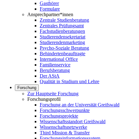
Gasthörer
Formulare
Ansprechpartner*innen
Zentrale Studienberatung
Zentrales Prüfungsamt
Fachstudienberatungen
Studierendensekretariat
Studierendenmarketing
Psycho-Soziale Beratung
Behindertenbeauftragte
International Office
Familienservice
Berufsberatung
Der AStA
Qualität in Studium und Lehre
Forschung
Zur Hauptseite Forschung
Forschungsprofil
Forschung an der Universität Greifswald
Forschungsschwerpunkte
Forschungsprojekte
Wissenschaftsstandort Greifswald
Wissenschaftsnetzwerke
Third Mission & Transfer
Forschungsinformationssystem