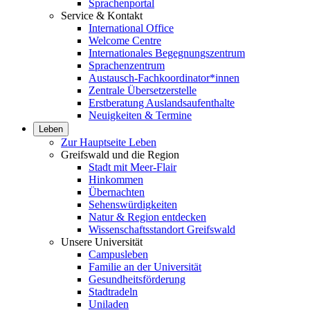
Sprachenportal
Service & Kontakt
International Office
Welcome Centre
Internationales Begegnungszentrum
Sprachenzentrum
Austausch-Fachkoordinator*innen
Zentrale Übersetzerstelle
Erstberatung Auslandsaufenthalte
Neuigkeiten & Termine
Leben
Zur Hauptseite Leben
Greifswald und die Region
Stadt mit Meer-Flair
Hinkommen
Übernachten
Sehenswürdigkeiten
Natur & Region entdecken
Wissenschaftsstandort Greifswald
Unsere Universität
Campusleben
Familie an der Universität
Gesundheitsförderung
Stadtradeln
Uniladen