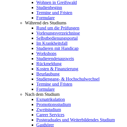
Wohnen in Greifswald
Studienbeginn
Termine und Fristen
Formulare
Während des Studiums
Rund um die Prüfungen
Vorlesungsverzeichnisse
Selbstbedienungsportal
Im Krankheitsfall
Studieren mit Handicap
Workshops
Studierendenausweis
Rückmeldung
Kosten & Finanzierung
Beurlaubung
Studiengang- & Hochschulwechsel
Termine und Fristen
Formulare
Nach dem Studium
Exmatrikulation
Promotionsstudium
Zweitstudium
Career Services
Postgraduales und Weiterbildendes Studium
Gasthörer