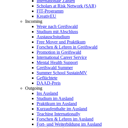
Internationale Zahlen
Scholars at Risk Network (SAR)
FIT-Programm
KreativEU
Incoming
Wege nach Greifswald
Studium mit Abschluss
Austauschstudium
Free Mover und Praktikum
Forschen & Lehren in Greifswald
Promotion in Greifswald
International Career Service
Mental Health Support
Greifswald Summer
Summer School SustainMV
Geflüchtete
DAAD-Preis
Outgoing
Ins Ausland
Studium im Ausland
Praktikum im Ausland
Kurzaufenthalte im Ausland
Teaching Internationally
Forschen & Lehren im Ausland
Fort- und Weiterbildung im Ausland