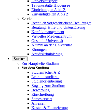
Universitätssport
Tagungsstätte Hiddensee
Einrichtungen A bis Z
Zuständigkeiten A bis Z
Service
Rechtlich vorgeschriebene Beauftragte
Beratung, Hilfe und Unterstützung
Konfliktmanagement
Virtuelles Medienzentrum
Gesunde Universität
Alumni an der Universität
Ehrungen
Antidiskriminierung
Studium
Zur Hauptseite Studium
Vor dem Studium
Studienfächer A-Z
Lehramt studieren
Studienorientierung
Zugang zum Studium
Bewerbung
Einschreibung
Semesterstart
Anreisen
Kosten & Finanzierung