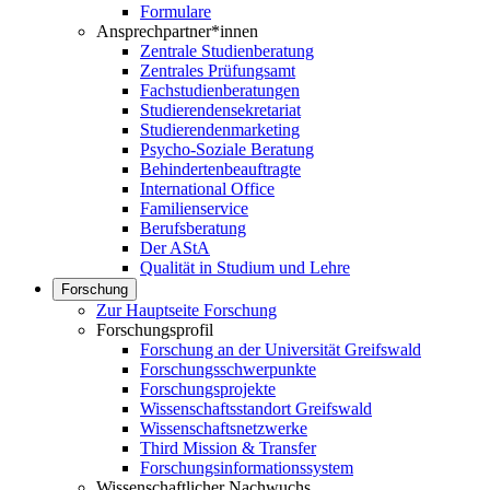
Formulare
Ansprechpartner*innen
Zentrale Studienberatung
Zentrales Prüfungsamt
Fachstudienberatungen
Studierendensekretariat
Studierendenmarketing
Psycho-Soziale Beratung
Behindertenbeauftragte
International Office
Familienservice
Berufsberatung
Der AStA
Qualität in Studium und Lehre
Forschung
Zur Hauptseite Forschung
Forschungsprofil
Forschung an der Universität Greifswald
Forschungsschwerpunkte
Forschungsprojekte
Wissenschaftsstandort Greifswald
Wissenschaftsnetzwerke
Third Mission & Transfer
Forschungsinformationssystem
Wissenschaftlicher Nachwuchs