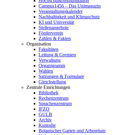
Hochschulkommunikation
Campus1456 – Das Unimagazin
Veranstaltungskalender
Nachhaltigkeit und Klimaschutz
KI und Universität
Stellenangebote
Förderverein
Zahlen & Fakten
Organisation
Fakultäten
Leitung & Gremien
Verwaltung
Organigramm
Wahlen
Satzungen & Formulare
Gleichstellung
Zentrale Einrichtungen
Bibliothek
Rechenzentrum
Sprachenzentrum
IFZO
GULB
Archiv
Kustodie
Botanischer Garten und Arboretum