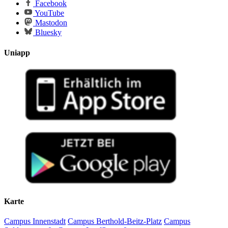
Facebook
YouTube
Mastodon
Bluesky
Uniapp
Karte
Campus Innenstadt
Campus Berthold-Beitz-Platz
Campus