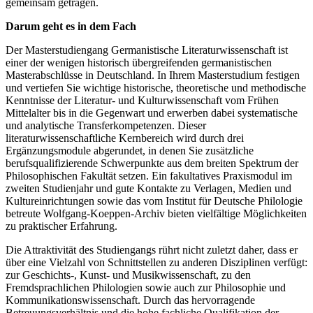
gemeinsam getragen.
Darum geht es in dem Fach
Der Masterstudiengang Germanistische Literaturwissenschaft ist
einer der wenigen historisch übergreifenden germanistischen
Masterabschlüsse in Deutschland. In Ihrem Masterstudium festigen
und vertiefen Sie wichtige historische, theoretische und methodische
Kenntnisse der Literatur- und Kulturwissenschaft vom Frühen
Mittelalter bis in die Gegenwart und erwerben dabei systematische
und analytische Transferkompetenzen. Dieser
literaturwissenschaftliche Kernbereich wird durch drei
Ergänzungsmodule abgerundet, in denen Sie zusätzliche
berufsqualifizierende Schwerpunkte aus dem breiten Spektrum der
Philosophischen Fakultät setzen. Ein fakultatives Praxismodul im
zweiten Studienjahr und gute Kontakte zu Verlagen, Medien und
Kultureinrichtungen sowie das vom Institut für Deutsche Philologie
betreute Wolfgang-Koeppen-Archiv bieten vielfältige Möglichkeiten
zu praktischer Erfahrung.
Die Attraktivität des Studiengangs rührt nicht zuletzt daher, dass er
über eine Vielzahl von Schnittstellen zu anderen Disziplinen verfügt:
zur Geschichts-, Kunst- und Musikwissenschaft, zu den
Fremdsprachlichen Philologien sowie auch zur Philosophie und
Kommunikationswissenschaft. Durch das hervorragende
Betreuungsverhältnis und die hohe fachliche Qualifikation der