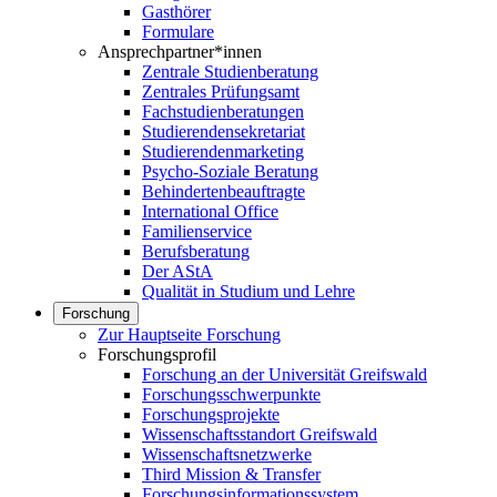
Gasthörer
Formulare
Ansprechpartner*innen
Zentrale Studienberatung
Zentrales Prüfungsamt
Fachstudienberatungen
Studierendensekretariat
Studierendenmarketing
Psycho-Soziale Beratung
Behindertenbeauftragte
International Office
Familienservice
Berufsberatung
Der AStA
Qualität in Studium und Lehre
Forschung
Zur Hauptseite Forschung
Forschungsprofil
Forschung an der Universität Greifswald
Forschungsschwerpunkte
Forschungsprojekte
Wissenschaftsstandort Greifswald
Wissenschaftsnetzwerke
Third Mission & Transfer
Forschungsinformationssystem