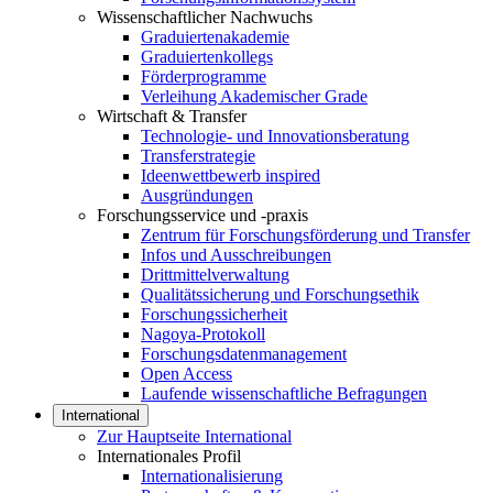
Wissenschaftlicher Nachwuchs
Graduiertenakademie
Graduiertenkollegs
Förderprogramme
Verleihung Akademischer Grade
Wirtschaft & Transfer
Technologie- und Innovationsberatung
Transferstrategie
Ideenwettbewerb inspired
Ausgründungen
Forschungsservice und -praxis
Zentrum für Forschungsförderung und Transfer
Infos und Ausschreibungen
Drittmittelverwaltung
Qualitätssicherung und Forschungsethik
Forschungssicherheit
Nagoya-Protokoll
Forschungsdatenmanagement
Open Access
Laufende wissenschaftliche Befragungen
International
Zur Hauptseite International
Internationales Profil
Internationalisierung