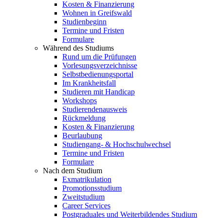
Kosten & Finanzierung
Wohnen in Greifswald
Studienbeginn
Termine und Fristen
Formulare
Während des Studiums
Rund um die Prüfungen
Vorlesungsverzeichnisse
Selbstbedienungsportal
Im Krankheitsfall
Studieren mit Handicap
Workshops
Studierendenausweis
Rückmeldung
Kosten & Finanzierung
Beurlaubung
Studiengang- & Hochschulwechsel
Termine und Fristen
Formulare
Nach dem Studium
Exmatrikulation
Promotionsstudium
Zweitstudium
Career Services
Postgraduales und Weiterbildendes Studium