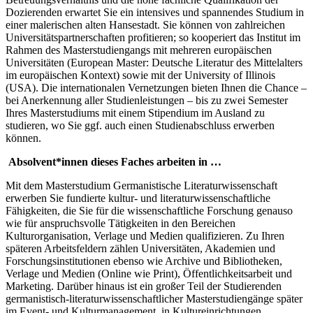
Dozierenden erwartet Sie ein intensives und spannendes Studium in
einer malerischen alten Hansestadt. Sie können von zahlreichen
Universitätspartnerschaften profitieren; so kooperiert das Institut im
Rahmen des Masterstudiengangs mit mehreren europäischen
Universitäten (European Master: Deutsche Literatur des Mittelalters
im europäischen Kontext) sowie mit der University of Illinois
(USA). Die internationalen Vernetzungen bieten Ihnen die Chance –
bei Anerkennung aller Studienleistungen – bis zu zwei Semester
Ihres Masterstudiums mit einem Stipendium im Ausland zu
studieren, wo Sie ggf. auch einen Studienabschluss erwerben
können.
Absolvent*innen dieses Faches arbeiten in …
Mit dem Masterstudium Germanistische Literaturwissenschaft
erwerben Sie fundierte kultur- und literaturwissenschaftliche
Fähigkeiten, die Sie für die wissenschaftliche Forschung genauso
wie für anspruchsvolle Tätigkeiten in den Bereichen
Kulturorganisation, Verlage und Medien qualifizieren. Zu Ihren
späteren Arbeitsfeldern zählen Universitäten, Akademien und
Forschungsinstitutionen ebenso wie Archive und Bibliotheken,
Verlage und Medien (Online wie Print), Öffentlichkeitsarbeit und
Marketing. Darüber hinaus ist ein großer Teil der Studierenden
germanistisch-literaturwissenschaftlicher Masterstudiengänge später
im Event- und Kulturmanagement, in Kultureinrichtungen,