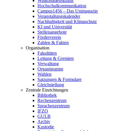
Willkommenskultur
Hochschulkommunikation
Campus1456 – Das Unimagazin
Veranstaltungskalender
Nachhaltigkeit und Klimaschutz
KI und Universität
Stellenangebote
Förderverein
Zahlen & Fakten
Organisation
Fakultäten
Leitung & Gremien
Verwaltung
Organigramm
Wahlen
Satzungen & Formulare
Gleichstellung
Zentrale Einrichtungen
Bibliothek
Rechenzentrum
Sprachenzentrum
IFZO
GULB
Archiv
Kustodie