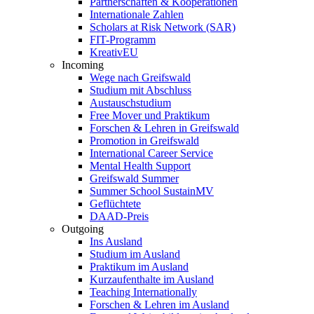
Partnerschaften & Kooperationen
Internationale Zahlen
Scholars at Risk Network (SAR)
FIT-Programm
KreativEU
Incoming
Wege nach Greifswald
Studium mit Abschluss
Austauschstudium
Free Mover und Praktikum
Forschen & Lehren in Greifswald
Promotion in Greifswald
International Career Service
Mental Health Support
Greifswald Summer
Summer School SustainMV
Geflüchtete
DAAD-Preis
Outgoing
Ins Ausland
Studium im Ausland
Praktikum im Ausland
Kurzaufenthalte im Ausland
Teaching Internationally
Forschen & Lehren im Ausland