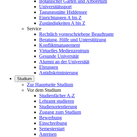
Botanischer Garten und Arboretum
Universitätssport
Tagungsstätte Hiddensee
Einrichtungen A bis Z
Zuständigkeiten A bis Z
Service
Rechtlich vorgeschriebene Beauftragte
Beratung, Hilfe und Unterstützung
Konfliktmanagement
Virtuelles Medienzentrum
Gesunde Universität
Alumni an der Universität
Ehrungen
Antidiskriminierung
Studium
Zur Hauptseite Studium
Vor dem Studium
Studienfächer A-Z
Lehramt studieren
Studienorientierung
Zugang zum Studium
Bewerbung
Einschreibung
Semesterstart
Anreisen