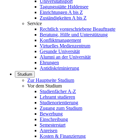
Universitätssport
Tagungsstätte Hiddensee
Einrichtungen A bis Z
Zuständigkeiten A bis Z
Service
Rechtlich vorgeschriebene Beauftragte
Beratung, Hilfe und Unterstützung
Konfliktmanagement
Virtuelles Medienzentrum
Gesunde Universität
Alumni an der Universität
Ehrungen
Antidiskriminierung
Studium
Zur Hauptseite Studium
Vor dem Studium
Studienfächer A-Z
Lehramt studieren
Studienorientierung
Zugang zum Studium
Bewerbung
Einschreibung
Semesterstart
Anreisen
Kosten & Finanzierung