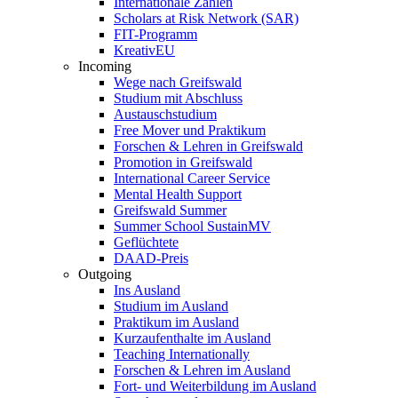
Internationale Zahlen
Scholars at Risk Network (SAR)
FIT-Programm
KreativEU
Incoming
Wege nach Greifswald
Studium mit Abschluss
Austauschstudium
Free Mover und Praktikum
Forschen & Lehren in Greifswald
Promotion in Greifswald
International Career Service
Mental Health Support
Greifswald Summer
Summer School SustainMV
Geflüchtete
DAAD-Preis
Outgoing
Ins Ausland
Studium im Ausland
Praktikum im Ausland
Kurzaufenthalte im Ausland
Teaching Internationally
Forschen & Lehren im Ausland
Fort- und Weiterbildung im Ausland