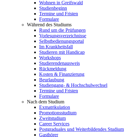
Wohnen in Greifswald
Studienbeginn
Termine und Fristen
Formulare
Während des Studiums
Rund um die Prüfungen
Vorlesungsverzeichnisse
Selbstbedienungsportal
Im Krankheitsfall
Studieren mit Handicap
Workshops
Studierendenausweis
Rückmeldung
Kosten & Finanzierung
Beurlaubung
Studiengang- & Hochschulwechsel
Termine und Fristen
Formulare
Nach dem Studium
Exmatrikulation
Promotionsstudium
Zweitstudium
Career Services
Postgraduales und Weiterbildendes Studium
Gasthörer