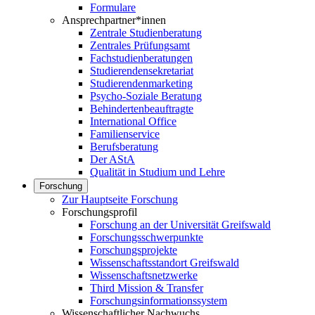
Formulare
Ansprechpartner*innen
Zentrale Studienberatung
Zentrales Prüfungsamt
Fachstudienberatungen
Studierendensekretariat
Studierendenmarketing
Psycho-Soziale Beratung
Behindertenbeauftragte
International Office
Familienservice
Berufsberatung
Der AStA
Qualität in Studium und Lehre
Forschung
Zur Hauptseite Forschung
Forschungsprofil
Forschung an der Universität Greifswald
Forschungsschwerpunkte
Forschungsprojekte
Wissenschaftsstandort Greifswald
Wissenschaftsnetzwerke
Third Mission & Transfer
Forschungsinformationssystem
Wissenschaftlicher Nachwuchs