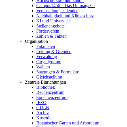
Hochschulkommunikation
Campus1456 – Das Unimagazin
Veranstaltungskalender
Nachhaltigkeit und Klimaschutz
KI und Universität
Stellenangebote
Förderverein
Zahlen & Fakten
Organisation
Fakultäten
Leitung & Gremien
Verwaltung
Organigramm
Wahlen
Satzungen & Formulare
Gleichstellung
Zentrale Einrichtungen
Bibliothek
Rechenzentrum
Sprachenzentrum
IFZO
GULB
Archiv
Kustodie
Botanischer Garten und Arboretum