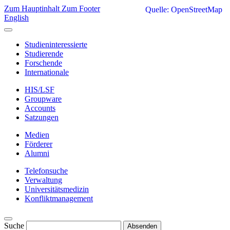
Zum Hauptinhalt
Zum Footer
Quelle: OpenStreetMap
English
Studieninteressierte
Studierende
Forschende
Internationale
HIS/LSF
Groupware
Accounts
Satzungen
Medien
Förderer
Alumni
Telefonsuche
Verwaltung
Universitätsmedizin
Konfliktmanagement
Suche
Absenden