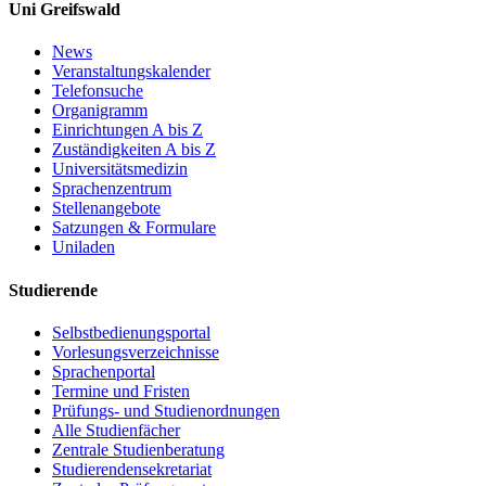
Uni Greifswald
News
Veranstaltungskalender
Telefonsuche
Organigramm
Einrichtungen A bis Z
Zuständigkeiten A bis Z
Universitätsmedizin
Sprachenzentrum
Stellenangebote
Satzungen & Formulare
Uniladen
Studierende
Selbstbedienungsportal
Vorlesungsverzeichnisse
Sprachenportal
Termine und Fristen
Prüfungs- und Studienordnungen
Alle Studienfächer
Zentrale Studienberatung
Studierendensekretariat