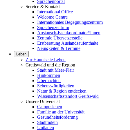
Sprachenportal
Service & Kontakt
International Office
Welcome Centre
Internationales Begegnungszentrum
Sprachenzentrum
Austausch-Fachkoordinator*innen
Zentrale Übersetzerstelle
Erstberatung Auslandsaufenthalte
Neuigkeiten & Termine
Leben
Zur Hauptseite Leben
Greifswald und die Region
Stadt mit Meer-Flair
Hinkommen
Übernachten
Sehenswürdigkeiten
Natur & Region entdecken
Wissenschaftsstandort Greifswald
Unsere Universität
Campusleben
Familie an der Universität
Gesundheitsförderung
Stadtradeln
Uniladen