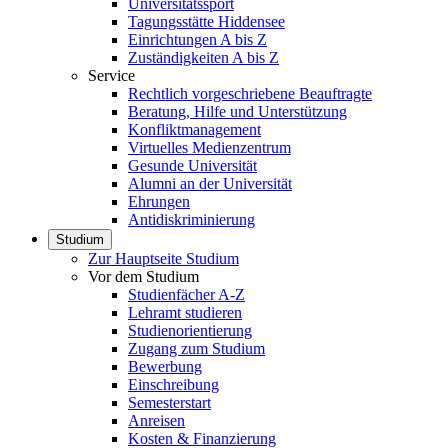
Universitätssport
Tagungsstätte Hiddensee
Einrichtungen A bis Z
Zuständigkeiten A bis Z
Service
Rechtlich vorgeschriebene Beauftragte
Beratung, Hilfe und Unterstützung
Konfliktmanagement
Virtuelles Medienzentrum
Gesunde Universität
Alumni an der Universität
Ehrungen
Antidiskriminierung
Studium
Zur Hauptseite Studium
Vor dem Studium
Studienfächer A-Z
Lehramt studieren
Studienorientierung
Zugang zum Studium
Bewerbung
Einschreibung
Semesterstart
Anreisen
Kosten & Finanzierung