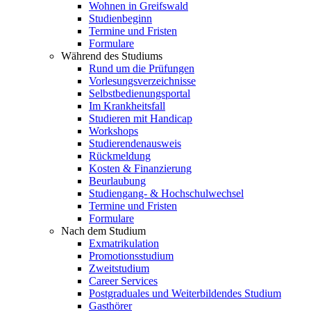
Wohnen in Greifswald
Studienbeginn
Termine und Fristen
Formulare
Während des Studiums
Rund um die Prüfungen
Vorlesungsverzeichnisse
Selbstbedienungsportal
Im Krankheitsfall
Studieren mit Handicap
Workshops
Studierendenausweis
Rückmeldung
Kosten & Finanzierung
Beurlaubung
Studiengang- & Hochschulwechsel
Termine und Fristen
Formulare
Nach dem Studium
Exmatrikulation
Promotionsstudium
Zweitstudium
Career Services
Postgraduales und Weiterbildendes Studium
Gasthörer