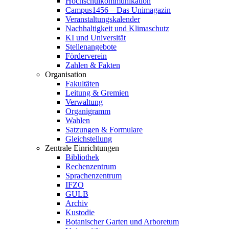
Hochschulkommunikation
Campus1456 – Das Unimagazin
Veranstaltungskalender
Nachhaltigkeit und Klimaschutz
KI und Universität
Stellenangebote
Förderverein
Zahlen & Fakten
Organisation
Fakultäten
Leitung & Gremien
Verwaltung
Organigramm
Wahlen
Satzungen & Formulare
Gleichstellung
Zentrale Einrichtungen
Bibliothek
Rechenzentrum
Sprachenzentrum
IFZO
GULB
Archiv
Kustodie
Botanischer Garten und Arboretum