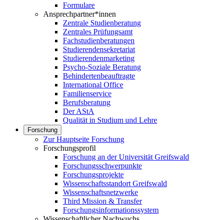
Formulare
Ansprechpartner*innen
Zentrale Studienberatung
Zentrales Prüfungsamt
Fachstudienberatungen
Studierendensekretariat
Studierendenmarketing
Psycho-Soziale Beratung
Behindertenbeauftragte
International Office
Familienservice
Berufsberatung
Der AStA
Qualität in Studium und Lehre
Forschung
Zur Hauptseite Forschung
Forschungsprofil
Forschung an der Universität Greifswald
Forschungsschwerpunkte
Forschungsprojekte
Wissenschaftsstandort Greifswald
Wissenschaftsnetzwerke
Third Mission & Transfer
Forschungsinformationssystem
Wissenschaftlicher Nachwuchs