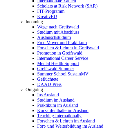
Internationale Zahlen
Scholars at Risk Network (SAR)
FIT-Programm
KreativEU
Incoming
Wege nach Greifswald
Studium mit Abschluss
Austauschstudium
Free Mover und Praktikum
Forschen & Lehren in Greifswald
Promotion in Greifswald
International Career Service
Mental Health Support
Greifswald Summer
Summer School SustainMV
Geflüchtete
DAAD-Preis
Outgoing
Ins Ausland
Studium im Ausland
Praktikum im Ausland
Kurzaufenthalte im Ausland
Teaching Internationally
Forschen & Lehren im Ausland
Fort- und Weiterbildung im Ausland